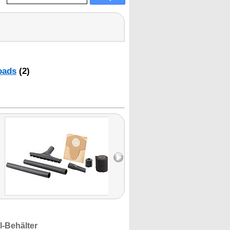
oads
(2)
l-Behälter