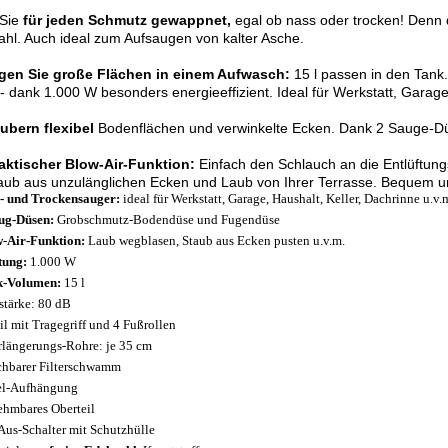
 Sie
für jeden Schmutz gewappnet,
egal ob nass oder trocken! Denn 
ahl. Auch ideal zum Aufsaugen von kalter Asche.
igen Sie große Flächen in einem Aufwasch:
15 l passen in den Tank.
- dank 1.000 W besonders energieeffizient. Ideal für Werkstatt, Garag
äubern
flexibel
Bodenflächen und verwinkelte Ecken. Dank 2 Sauge-Düs
raktischer Blow-Air-Funktion:
Einfach den Schlauch an die Entlüftun
aub aus unzulänglichen Ecken und Laub von Ihrer Terrasse. Bequem u
- und Trockensauger:
ideal für Werkstatt, Garage, Haushalt, Keller, Dachrinne u.v.
ug-Düsen:
Grobschmutz-Bodendüse und Fugendüse
-Air-Funktion:
Laub wegblasen, Staub aus Ecken pusten u.v.m.
tung:
1.000 W
k-Volumen:
15 l
stärke: 80 dB
l mit Tragegriff und 4 Fußrollen
rlängerungs-Rohre: je 35 cm
hbarer Filterschwamm
l-Aufhängung
hmbares Oberteil
Aus-Schalter mit Schutzhülle