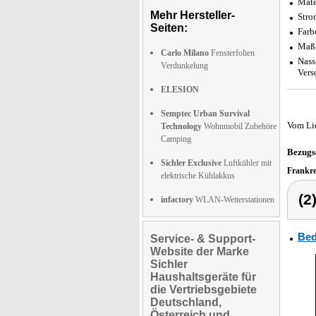
Mate
Mehr Hersteller-
Stro
Seiten:
Farb
Maße
Carlo Milano
Fensterfolien
Nass
Verdunkelung
Vers
ELESION
Semptec Urban Survival
Vom Li
Technology
Wohnmobil Zubehöre
Camping
Bezugs
Sichler Exclusive
Luftkühler mit
Frankr
elektrische Kühlakkus
(2
infactory
WLAN-Wetterstationen
Bed
Service- & Support-
Website der Marke
Sichler
Haushaltsgeräte für
die Vertriebsgebiete
Deutschland,
Österreich und