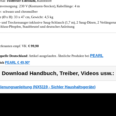
rial:
rostfreier Edelstahl,
Kunststoff
mversorgung: 230 V (Konturen-Stecker), Kabellänge: 4 m
e: schwarz und chromsilber
 (Ø x H): 33 x 47 cm, Gewicht: 4,5 kg
- und Trockensauger inklusive Saug-Schlauch (1,7 m), 2 Saug-Düsen, 2 Verlängeru
chluss-Pfropfen, Staubbeutel und deutscher Anleitung
eferanten empf. VK:
€ 99,90
PEARL
quelle
Deutschland
: Artikel ausgelaufen. Ähnliche Produkte bei
PEARL € 49,90*
eich
) Download Handbuch, Treiber, Videos usw.:
ienungsanleitung (NX5119 - Sichler Haushaltsgeräte)