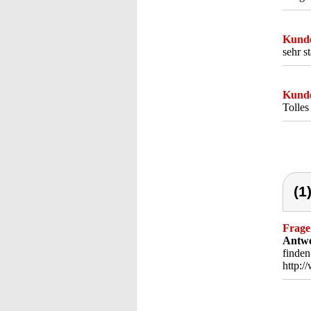
Kunde
sehr s
Kunde
Tolles
(1
Frage
Antwo
finden
http: