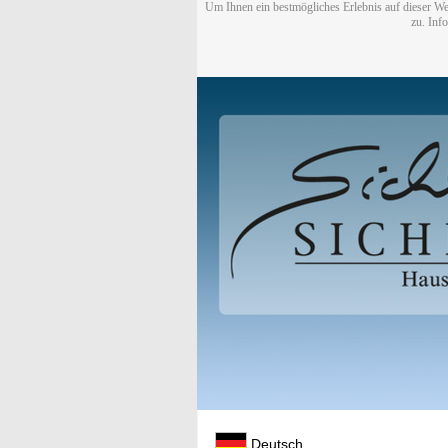
Um Ihnen ein bestmögliches Erlebnis auf dieser We
zu. Inf
Deutsch