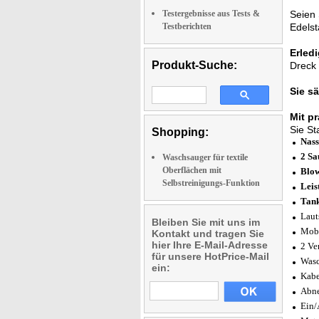
Testergebnisse aus Tests &
Seien
Testberichten
Edelst
Erled
Produkt-Suche:
Dreck 
Sie
s
Mit p
Sie St
Shopping:
Nass
2 Sa
Waschsauger für textile
Oberflächen mit
Blow
Selbstreinigungs-Funktion
Leis
Tan
Laut
Bleiben Sie mit uns im
Mobi
Kontakt und tragen Sie
hier Ihre E-Mail-Adresse
2 Ve
für unsere HotPrice-Mail
Wasc
ein:
Kabe
Abne
Ein/