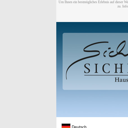
Um Ihnen ein bestmögliches Erlebnis auf dieser We
zu. Inf
Deutsch