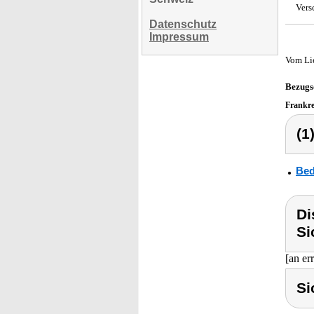
Vers
Datenschutz
Impressum
Vom Li
Bezugs
Frankr
(1
Bed
Di
Si
[an er
Si