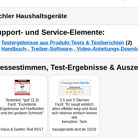
chler Haushaltsgeräte
pport- und Service-Elemente:
Testergebnisse aus Produkt-Tests & Testberichten
(2)
Handbuch-, Treiber-Software-, Video-Anleitungs-Downl
ressestimmen, Test-Ergebnisse & Ausz
Testurteil: "gut" (2,3)
3,5 von 5 Sternen
Fazit: "Exzellente
Fazit: "Er saugt wirklich
Ergebnisse auf Hartböden
alles effektiv weg und lässt
und bei grobem Schmutz"
sich ebenso einfach leeren
wie
benutzen. Sein
Zusatznutzen mit externen
Haus & Garten Test 05/17
hausgeraete-test.de 10/16
Elektrogeräten ist ebenso
wie seine Blow-Air-