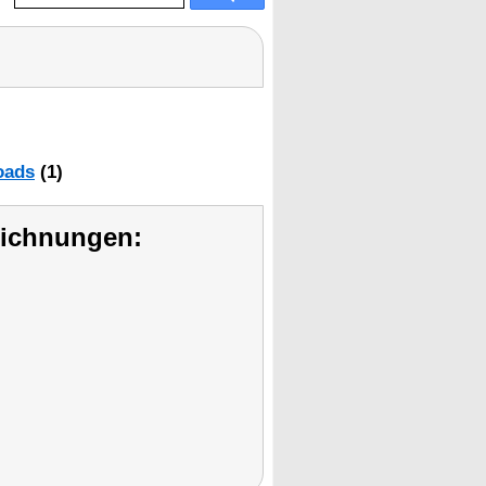
oads
(1)
eichnungen: