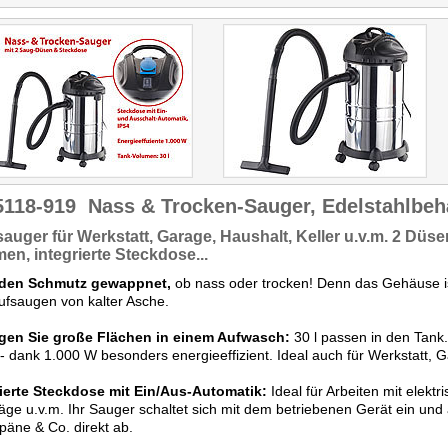
Funktionalität ein Pluspunkt.
Zu diesem Preis ein heißer
Tipp für alle, die es vor
allem sauber wollen, und
das schnell und
unkompliziert."
5118-919
Nass & Trocken-Sauger, Edelstahlbeh
sauger
für Werkstatt, Garage, Haushalt, Keller u.v.m. 2 Düse
en, integrierte Steckdose...
eden Schmutz gewappnet,
ob nass oder trocken! Denn das Gehäuse ist
fsaugen von kalter Asche.
igen Sie große Flächen in einem Aufwasch:
30 l passen in den Tank.
- dank 1.000 W besonders energieeffizient. Ideal auch für Werkstatt,
rierte Steckdose mit Ein/Aus-Automatik:
Ideal für Arbeiten mit elekt
äge u.v.m. Ihr Sauger schaltet sich mit dem betriebenen Gerät ein und 
äne & Co. direkt ab.