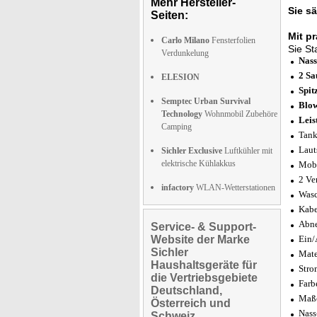
Mehr Hersteller-
Sie
s
Seiten:
Mit p
Carlo Milano
Fensterfolien
Sie St
Verdunkelung
Nass
2 Sa
ELESION
Spit
Semptec Urban Survival
Blow
Technology
Wohnmobil Zubehöre
Leis
Camping
Tank
Laut
Sichler Exclusive
Luftkühler mit
elektrische Kühlakkus
Mobi
2 Ve
infactory
WLAN-Wetterstationen
Wasc
Kabe
Abne
Service- & Support-
Website der Marke
Ein/
Sichler
Mate
Haushaltsgeräte für
Stro
die Vertriebsgebiete
Farb
Deutschland,
Maße
Österreich und
Nass
Schweiz