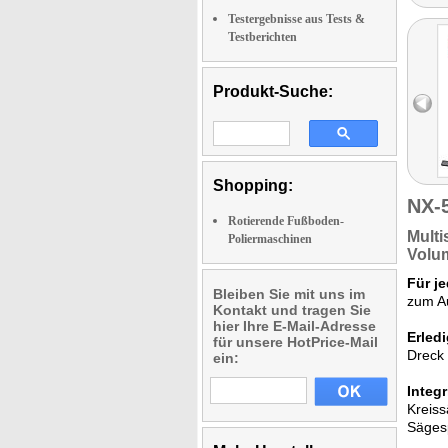
Testergebnisse aus Tests &
Testberichten
Produkt-Suche:
Shopping:
NX-
Rotierende Fußboden-
Multi
Poliermaschinen
Volum
Für j
Bleiben Sie mit uns im
zum Au
Kontakt und tragen Sie
hier Ihre E-Mail-Adresse
Erled
für unsere HotPrice-Mail
Dreck 
ein:
Integ
Kreiss
Sägesp