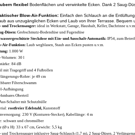
äubern
flexibel
Bodenflächen und verwinkelte Ecken. Dank 2 Saug-Düse
raktischer Blow-Air-Funktion:
Einfach den Schlauch an die Entlüftun
aub aus unzugänglichen Ecken und Laub von Ihrer Terrasse. Bequem u
- und Trockensauger:
ideal in Werkstatt, Garage, Haushalt, Keller, Dachrinne u.v.m
ug-Düsen:
Grobschmutz-Bodendüse und Fugendüse
zwassergeschützte Steckdose mit Ein- und Ausschalt-Automatik:
IP54, zum Betrei
-Air-Funktion:
Laub wegblasen, Staub aus Ecken pusten u.v.m.
tung:
1.000 W
-Volumen: 30 l
stärke: 84 dB
l mit Tragegriff und 4 Fußrollen
rlängerungs-Rohre: je 49 cm
hbarer Filterschwamm
l-Aufhängung
hmbares Oberteil
Aus-Schalter mit Schutzhülle
rial:
rostfreier Edelstahl,
Kunststoff
mversorgung: 230 V (Konturen-Stecker), Kabellänge: 4 m
e: schwarz und chromsilber
 (Ø x H): 33 x 67 cm, Gewicht: 5,5 kg
- und Trockensauger inklusive Saug-Schlauch (1,7 m), 2 Saug-Düsen, 2 Verlängeru