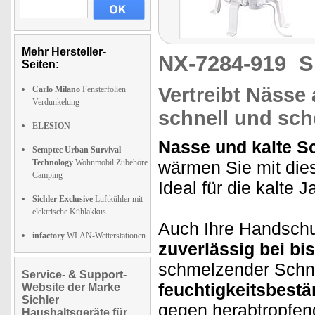
Mehr Hersteller-
NX-7284-919
S
Seiten:
Vertreibt Näss
Carlo Milano
Fensterfolien
Verdunkelung
schnell und sc
ELESION
Nasse und kalte S
Semptec Urban Survival
Technology
Wohnmobil Zubehöre
wärmen Sie mit dies
Camping
Ideal für die kalte J
Sichler Exclusive
Luftkühler mit
elektrische Kühlakkus
Auch Ihre Handschu
infactory
WLAN-Wetterstationen
zuverlässig bei bi
schmelzender Schn
Service- & Support-
feuchtigkeitsbest
Website der Marke
Sichler
gegen herabtropfen
Haushaltsgeräte für