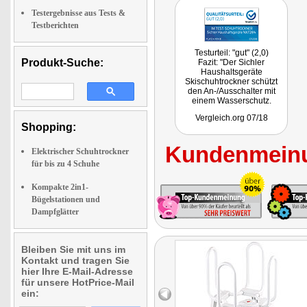
Testergebnisse aus Tests &
Testberichten
Testurteil: "gut" (2,0)
Produkt-Suche:
Fazit: "Der Sichler
Haushaltsgeräte
Skischuhtrockner schützt
den An-/Ausschalter mit
einem Wasserschutz.
Dadurch lässt sich der
Vergleich.org 07/18
Knopf allerdings etwas
Shopping:
schwerer betätigen. Das
Design des Geräts ist
Kundenmeinu
modern."
Elektrischer Schuhtrockner
für bis zu 4 Schuhe
Kompakte 2in1-
Bügelstationen und
Dampfglätter
Bleiben Sie mit uns im
Kontakt und tragen Sie
hier Ihre E-Mail-Adresse
für unsere HotPrice-Mail
ein: