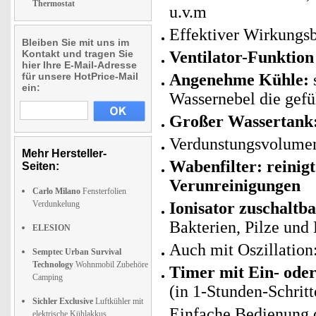
Thermostat
u.v.m
Effektiver Wirkungsb
Bleiben Sie mit uns im
Kontakt und tragen Sie
Ventilator-Funktion
hier Ihre E-Mail-Adresse
für unsere HotPrice-Mail
Angenehme Kühle:
ein:
Wassernebel die gefü
Großer Wassertank
Verdunstungsvolumen:
Mehr Hersteller-
Wabenfilter: reinig
Seiten:
Verunreinigungen
Carlo Milano
Fensterfolien
Verdunkelung
Ionisator zuschaltba
Bakterien, Pilze und
ELESION
Auch mit Oszillation
Semptec Urban Survival
Technology
Wohnmobil Zubehöre
Timer mit Ein- oder
Camping
(in 1-Stunden-Schritt
Sichler Exclusive
Luftkühler mit
Einfache Bedienung d
elektrische Kühlakkus