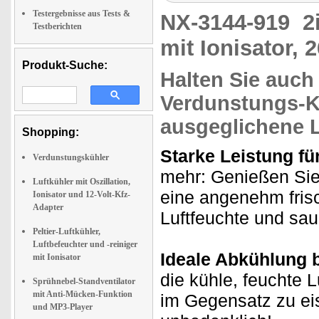
Testergebnisse aus Tests &
NX-3144-919
2
Testberichten
mit Ionisator, 2
Produkt-Suche:
Halten Sie auch
Verdunstungs-Kä
ausgeglichene 
Shopping:
Starke Leistung fü
Verdunstungskühler
mehr: Genießen Sie
Luftkühler mit Oszillation,
eine angenehm fris
Ionisator und 12-Volt-Kfz-
Adapter
Luftfeuchte und sau
Peltier-Luftkühler,
Luftbefeuchter und -reiniger
Ideale Abkühlung b
mit Ionisator
die kühle, feuchte L
Sprühnebel-Standventilator
mit Anti-Mücken-Funktion
im Gegensatz zu eis
und MP3-Player