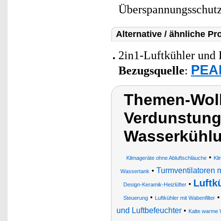
Überspannungsschut
Alternative / ähnliche Pr
2in1-Luftkühler und L
PEAR
Bezugsquelle
:
Themen-Wolk
Verdunstungs
Wasserkühl
•
Klimageräte ohne Abluftschläuche
Kli
•
Turmventilatoren m
Wassertank
Luftk
•
Design-Keramik-Heizlüfter
•
Steuerung
Luftkühler mit Wabenfilter
und Luftbefeuchter
•
Kalte warme 