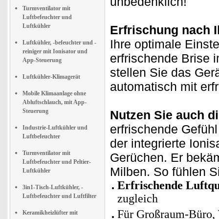
unbedenklich!
Turmventilator mit
Luftbefeuchter und
Luftkühler
Erfrischung nach 
Ihre optimale Einste
Luftkühler, -befeuchter und -
reiniger mit Ionisator und
erfrischende Brise 
App-Steuerung
stellen Sie das Ger
Luftkühler-Klimagerät
automatisch mit erfr
Mobile Klimaanlage ohne
Abluftschlauch, mit App-
Steuerung
Nutzen Sie auch di
erfrischende Gefüh
Industrie-Luftkühler und
Luftbefeuchter
der integrierte Ioni
Turmventilator mit
Gerüchen. Er bekäm
Luftbefeuchter und Peltier-
Milben. So fühlen Si
Luftkühler
Erfrischende Luftqu
3in1-Tisch-Luftkühler, -
zugleich
Luftbefeuchter und Luftfilter
Für Großraum-Büro, We
Keramikheizlüfter mit