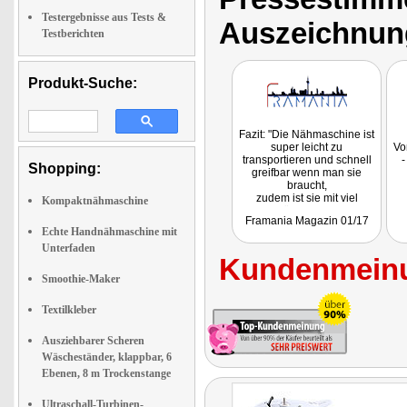
Testergebnisse aus Tests &
Auszeichnun
Testberichten
Produkt-Suche:
Fazit: "Die Nähmaschine ist
super leicht zu
Vo
transportieren und schnell
-
Shopping:
greifbar wenn man sie
braucht,
zudem ist sie mit viel
Kompaktnähmaschine
Zubehör ausgestattet."
Framania Magazin 01/17
Echte Handnähmaschine mit
Unterfaden
Kundenmeinu
Smoothie-Maker
Textilkleber
Ausziehbarer Scheren
Wäscheständer, klappbar, 6
Ebenen, 8 m Trockenstange
Ultraschall-Turbinen-