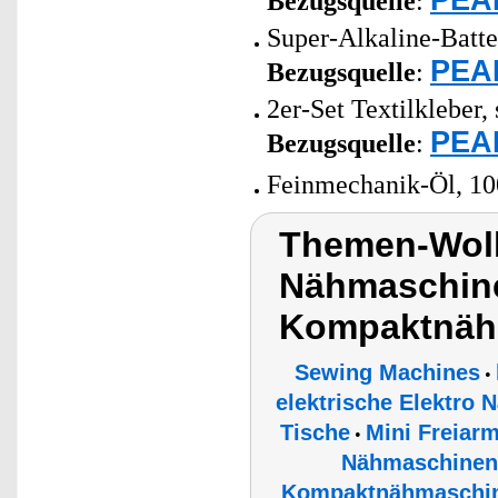
Bezugsquelle
:
Super-Alkaline-Batt
PEAR
Bezugsquelle
:
2er-Set Textilkleber,
PEAR
Bezugsquelle
:
Feinmechanik-Öl, 10
Themen-Wolk
Nähmaschine
Kompaktnäh
Sewing Machines
•
elektrische Elektro
Tische
Mini Freiar
•
Nähmaschinen
Kompaktnähmaschi