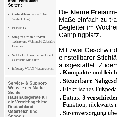
Mehr Hersteller-
Seiten:
Die
kleine Freiar
Carlo Milano
Fensterfolien
Maße einfach zu tra
Verdunkelung
Begleiter im Woche
ELESION
Campingplatz.
Semptec Urban Survival
Technology
Wohnmobil Zubehöre
Camping
Mit zwei Geschwindi
Sichler Exclusive
Luftkühler mit
einstellbarer Stich
elektrische Kühlakkus
ausgestattet. Zudem
infactory
WLAN-Wetterstationen
Kompakte und leich
Steuerbare Nähgesc
Service- & Support-
Website der Marke
Elektrisches Fußpeda
Sichler
Extras:
3 verschiede
Haushaltsgeräte für
die Vertriebsgebiete
Funktion, rückwärts 
Deutschland,
Österreich und
Stromversorgung über
Schweiz