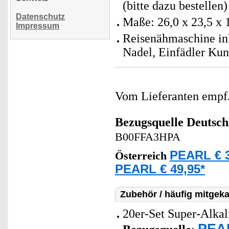
(bitte dazu bestellen)
Datenschutz
Maße: 26,0 x 23,5 x 
Impressum
Reisenähmaschine ink
Nadel, Einfädler Kun
Vom Lieferanten emp
Bezugsquelle
Deutsch
B00FFA3HPA
PEARL € 3
Österreich
PEARL € 49,95*
Zubehör / häufig mitgeka
20er-Set Super-Alkal
PEAR