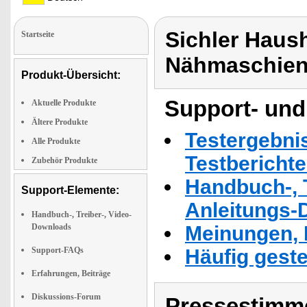
Sichler Haus
Startseite
Nähmaschien
Produkt-Übersicht:
Support- und
Aktuelle Produkte
Ältere Produkte
Testergebni
Alle Produkte
Testbericht
Zubehör Produkte
Handbuch-, T
Support-Elemente:
Anleitungs-
Handbuch-, Treiber-, Video-
Downloads
Meinungen, 
Support-FAQs
Häufig geste
Erfahrungen, Beiträge
Diskussions-Forum
Pressestimme