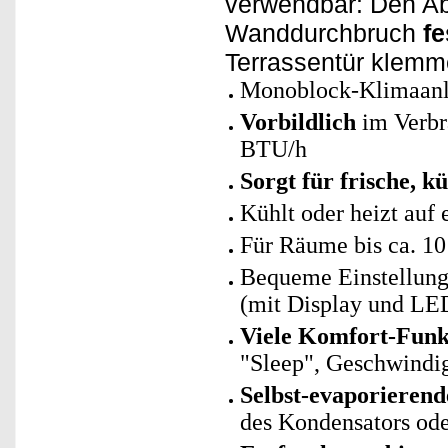
verwendbar: Den Ab
Wanddurchbruch
fe
Terrassentür klemm
Monoblock-Klimaanl
Vorbildlich
im Verb
BTU/h
Sorgt für frische, 
Kühlt oder heizt auf 
Für Räume bis ca. 10
Bequeme Einstellung 
(mit Display und LE
Viele Komfort-Funk
"Sleep", Geschwindi
Selbst-evaporierend
des Kondensators od