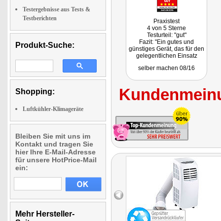
Testergebnisse aus Tests &
Testberichten
Praxistest
4 von 5 Sterne
Testurteil: "gut"
Fazit: "Ein gutes und
Produkt-Suche:
günstiges Gerät, das für den
gelegentlichen Einsatz
hervorragend geeignet ist."
selber machen 08/16
Getestet wurde NC-5657
Kundenmeinu
Shopping:
Luftkühler-Klimageräte
Bleiben Sie mit uns im
Kontakt und tragen Sie
hier Ihre E-Mail-Adresse
für unsere HotPrice-Mail
ein:
Mehr Hersteller-