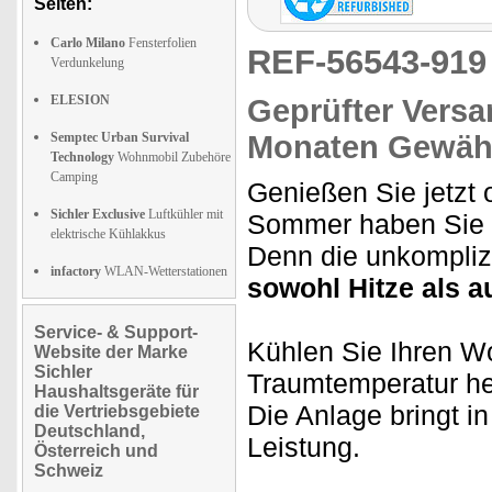
Seiten:
Carlo Milano
Fensterfolien
REF-56543-91
Verdunkelung
ELESION
Geprüfter Versa
Semptec Urban Survival
Monaten Gewähr
Technology
Wohnmobil Zubehöre
Camping
Genießen Sie jetzt
Sichler Exclusive
Luftkühler mit
Sommer haben Sie
elektrische Kühlakkus
Denn die unkompliz
infactory
WLAN-Wetterstationen
sowohl Hitze als a
Service- & Support-
Kühlen Sie Ihren W
Website der Marke
Sichler
Traumtemperatur he
Haushaltsgeräte für
Die Anlage bringt 
die Vertriebsgebiete
Deutschland,
Leistung.
Österreich und
Schweiz