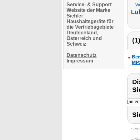
Service- & Support-
Ve
Website der Marke
Lu
Sichler
Haushaltsgeräte für
die Vertriebsgebiete
Deutschland,
Österreich und
(1
Schweiz
Datenschutz
Bed
Impressum
MP3
Di
Si
[an er
Si
* Pre
** Di