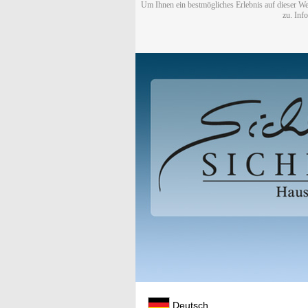
Um Ihnen ein bestmögliches Erlebnis auf dieser We
zu. Inf
Deutsch