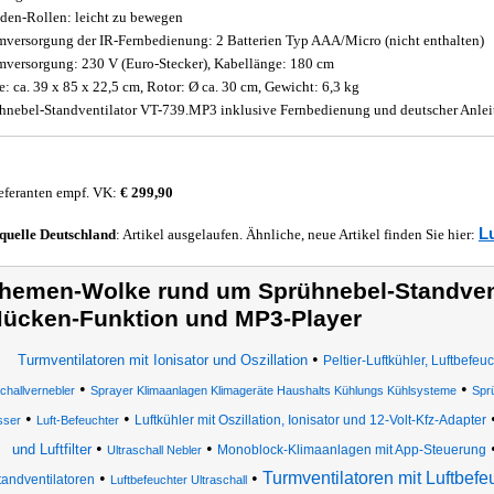
den-Rollen: leicht zu bewegen
mversorgung der IR-Fernbedienung: 2 Batterien Typ AAA/Micro (nicht enthalten)
mversorgung: 230 V (Euro-Stecker), Kabellänge: 180 cm
: ca. 39 x 85 x 22,5 cm, Rotor: Ø ca. 30 cm, Gewicht: 6,3 kg
hnebel-Standventilator VT-739.MP3 inklusive Fernbedienung und deutscher Anle
eferanten empf. VK:
€ 299,90
L
quelle
Deutschland
: Artikel ausgelaufen. Ähnliche, neue Artikel finden Sie hier:
hemen-Wolke rund um Sprühnebel-Standventi
ücken-Funktion und MP3-Player
•
Turmventilatoren mit Ionisator und Oszillation
Peltier-Luftkühler, Luftbefeu
•
•
schallvernebler
Sprayer Klimaanlagen Klimageräte Haushalts Kühlungs Kühlsysteme
Spr
•
•
Luftkühler mit Oszillation, Ionisator und 12-Volt-Kfz-Adapter
ser
Luft-Befeuchter
•
•
und Luftfilter
Monoblock-Klimaanlagen mit App-Steuerung
Ultraschall Nebler
•
•
Turmventilatoren mit Luftbefe
tandventilatoren
Luftbefeuchter Ultraschall