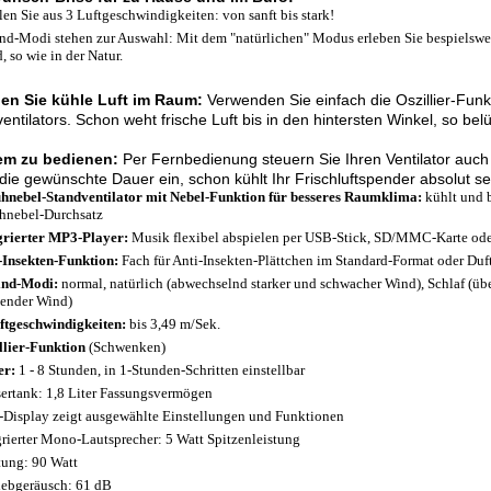
en Sie aus 3 Luftgeschwindigkeiten: von sanft bis stark!
nd-Modi stehen zur Auswahl: Mit dem "natürlichen" Modus erleben Sie bespielsw
, so wie in der Natur.
ilen Sie kühle Luft im Raum:
Verwenden Sie einfach die Oszillier-Funk
entilators. Schon weht frische Luft bis in den hintersten Winkel, so bel
m zu bedienen:
Per Fernbedienung steuern Sie Ihren Ventilator auch
die gewünschte Dauer ein, schon kühlt Ihr Frischluftspender absolut se
hnebel-Standventilator mit Nebel-Funktion für besseres Raumklima:
kühlt und b
hnebel-Durchsatz
grierter MP3-Player:
Musik flexibel abspielen per USB-Stick, SD/MMC-Karte ode
-Insekten-Funktion:
Fach für Anti-Insekten-Plättchen im Standard-Format oder Duft-
ind-Modi:
normal, natürlich (abwechselnd starker und schwacher Wind), Schlaf (ü
ender Wind)
ftgeschwindigkeiten:
bis 3,49 m/Sek.
llier-Funktion
(Schwenken)
er:
1 - 8 Stunden, in 1-Stunden-Schritten einstellbar
ertank: 1,8 Liter Fassungsvermögen
Display zeigt ausgewählte Einstellungen und Funktionen
grierter Mono-Lautsprecher: 5 Watt Spitzenleistung
tung: 90 Watt
iebgeräusch: 61 dB