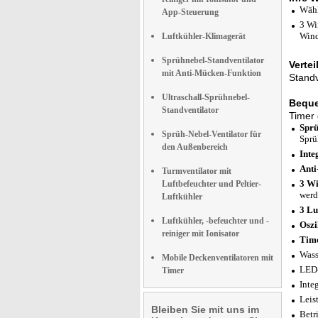
Wähl
App-Steuerung
3 Wi
Wind
Luftkühler-Klimagerät
Sprühnebel-Standventilator
Verte
mit Anti-Mücken-Funktion
Standv
Ultraschall-Sprühnebel-
Beque
Standventilator
Timer 
Sprü
Sprüh-Nebel-Ventilator für
Sprü
den Außenbereich
Inte
Anti
Turmventilator mit
3 W
Luftbefeuchter und Peltier-
werd
Luftkühler
3 Lu
Luftkühler, -befeuchter und -
Oszi
reiniger mit Ionisator
Tim
Wass
Mobile Deckenventilatoren mit
LED-
Timer
Inte
Leis
Bleiben Sie mit uns im
Betr