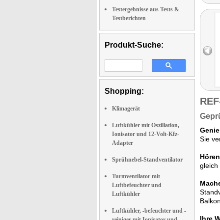
Testergebnisse aus Tests &
Testberichten
Produkt-Suche:
Shopping:
REF
Klimagerät
Geprü
Luftkühler mit Oszillation,
Genie
Ionisator und 12-Volt-Kfz-
Sie ve
Adapter
Hören
Sprühnebel-Standventilator
gleich
Turmventilator mit
Mache
Luftbefeuchter und
Standv
Luftkühler
Balkon
Luftkühler, -befeuchter und -
Ihre 
reiniger mit Ionisator und