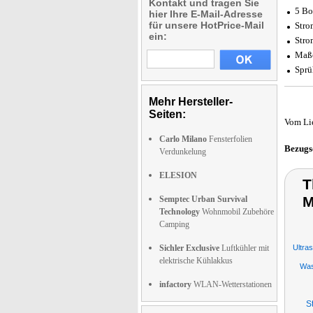
Kontakt und tragen Sie
5 Bo
hier Ihre E-Mail-Adresse
für unsere HotPrice-Mail
Stro
ein:
Stro
Maße
Sprü
Mehr Hersteller-
Seiten:
Vom Li
Carlo Milano
Fensterfolien
Bezugs
Verdunkelung
ELESION
T
M
Semptec Urban Survival
Technology
Wohnmobil Zubehöre
Camping
Sichler Exclusive
Luftkühler mit
Ultra
elektrische Kühlakkus
Was
infactory
WLAN-Wetterstationen
S