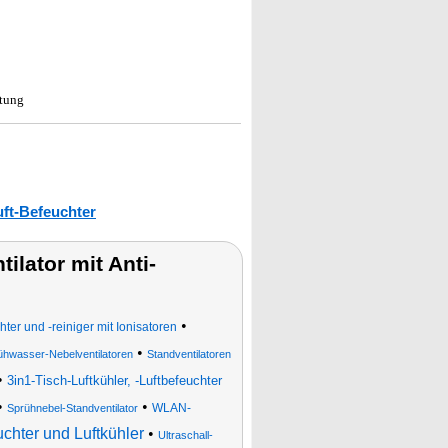
itung
uft-Befeuchter
lator mit Anti-
•
chter und -reiniger mit Ionisatoren
•
ühwasser-Nebelventilatoren
Standventilatoren
•
3in1-Tisch-Luftkühler, -Luftbefeuchter
•
•
WLAN-
Sprühnebel-Standventilator
uchter und Luftkühler
•
Ultraschall-