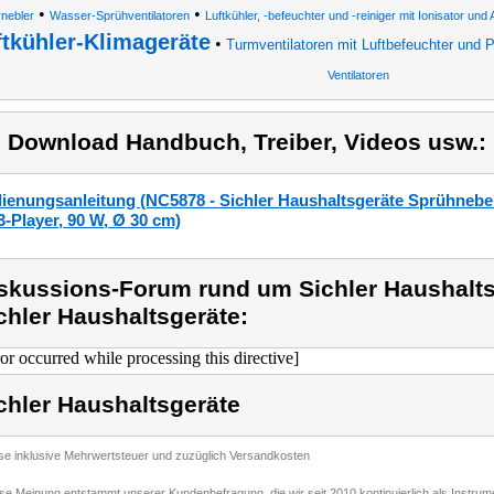
•
•
rnebler
Wasser-Sprühventilatoren
Luftkühler, -befeuchter und -reiniger mit Ionisator un
ftkühler-Klimageräte
•
Turmventilatoren mit Luftbefeuchter und Pe
Ventilatoren
) Download Handbuch, Treiber, Videos usw.:
ienungsanleitung (NC5878 - Sichler Haushaltsgeräte Sprühnebel-
-Player, 90 W, Ø 30 cm)
skussions-Forum rund um Sichler Haushalts
chler Haushaltsgeräte:
ror occurred while processing this directive]
chler Haushaltsgeräte
ise inklusive Mehrwertsteuer und zuzüglich Versandkosten
ese Meinung entstammt unserer Kundenbefragung, die wir seit 2010 kontinuierlich als Instru