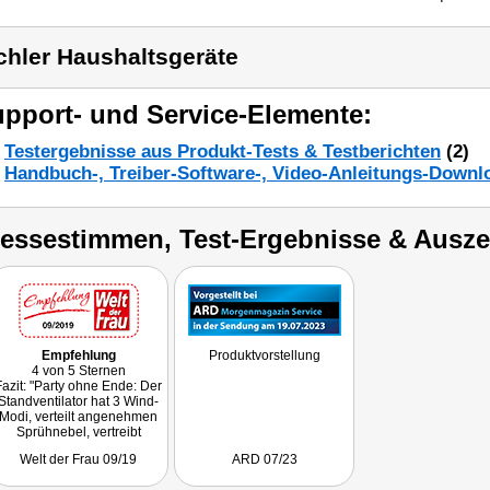
chler Haushaltsgeräte
pport- und Service-Elemente:
Testergebnisse aus Produkt-Tests & Testberichten
(2)
Handbuch-, Treiber-Software-, Video-Anleitungs-Downl
ressestimmen, Test-Ergebnisse & Ausz
Empfehlung
Produktvorstellung
4 von 5 Sternen
Fazit: "Party ohne Ende: Der
Standventilator hat 3 Wind-
Modi, verteilt angenehmen
Sprühnebel, vertreibt
Insekten und kann sogar
Welt der Frau 09/19
ARD 07/23
Musik abspielen."