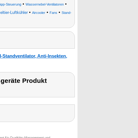
•
•
d App-Steuerung
Wassernebel-Ventilatoren
•
•
•
ltier-Luftkühler
Aircooler
Fans
Stand-
Standventilator, Anti-Insekten,
geräte Produkt
ment für Qualitäts-Management und