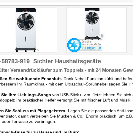
-58783-919
Sichler Haushaltsgeräte
fter Versandrückläufer zum Toppreis - mit 24 Monaten Gew
ßen Sie wohltuende Frischluft:
Dank Nebel-Funktion kühlt und befeuch
rbessern Ihr Raumklima - mit dem Ultraschall-Sprühnebel sagen Sie Hi
 Sie Ihre Lieblings-Songs
von USB-Stick u.v.m. Jetzt lehnen Sie sich
 doppelt: Ihr praktischer Helfer versorgt Sie mit frischer Luft und Musik
n Sie Schluss mit Plagegeistern:
Legen Sie die passenden Anti-Inse
entilator, damit vertreiben Sie Mücken & Co.! Enorm praktisch, um z
 oder Terrasse zu verbringen.
Wunsch-Brise für zu Hause und im Büro: