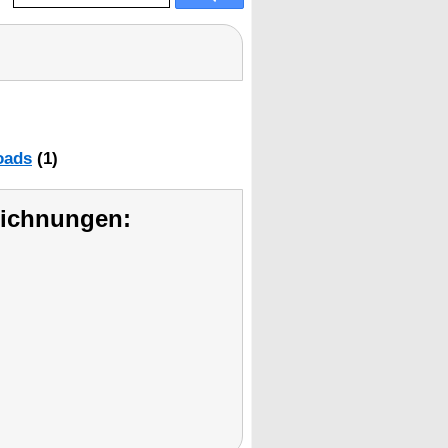
oads
(1)
eichnungen: