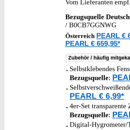
Vom Lieferanten emp
Bezugsquelle
Deutsch
/ B0CB7GGNWG
PEARL € 6
Österreich
PEARL € 659,95*
Zubehör / häufig mitgeka
Selbstklebendes Fens
PEAR
Bezugsquelle
:
Selbstverschweißende
PEARL € 6,99*
4er-Set transparente 
PEAR
Bezugsquelle
:
Digital-Hygrometer