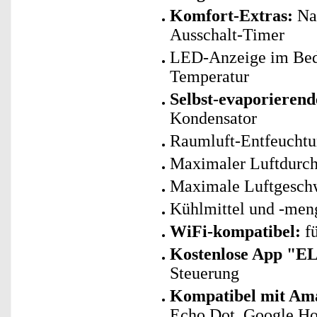
Komfort-Extras:
Nac
Ausschalt-Timer
LED-Anzeige im Bedi
Temperatur
Selbst-evaporierend
Kondensator
Raumluft-Entfeuchtun
Maximaler Luftdurch
Maximale Luftgeschw
Kühlmittel und -men
WiFi-kompatibel:
fü
Kostenlose App "E
Steuerung
Kompatibel mit Ama
Echo Dot, Google Ho