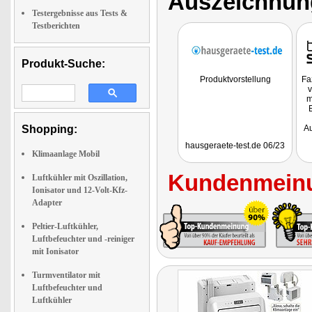
Auszeichnun
Testergebnisse aus Tests &
Testberichten
Produkt-Suche:
Produktvorstellung
Fa
v
m
Shopping:
Au
hausgeraete-test.de 06/23
ei
Klimaanlage Mobil
Kundenmeinu
Luftkühler mit Oszillation,
Ionisator und 12-Volt-Kfz-
Adapter
Peltier-Luftkühler,
Luftbefeuchter und -reiniger
mit Ionisator
Turmventilator mit
Luftbefeuchter und
Luftkühler