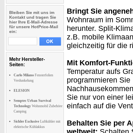
Bringt Sie angen
Bleiben Sie mit uns im
Kontakt und tragen Sie
Wohnraum im Sommer
hier Ihre E-Mail-Adresse
herunter. Split-Klim
für unsere HotPrice-Mail
ein:
z.B. mobile Klimaa
gleichzeitig für die 
Mehr Hersteller-
Mit Komfort-Funkt
Seiten:
Temperatur aufs Gra
Carlo Milano
Fensterfolien
programmieren Sie I
Verdunkelung
Nachhausekommen d
ELESION
Sie nur von einer l
Semptec Urban Survival
einfach auf die Vent
Technology
Wohnmobil Zubehöre
Camping
Behalten Sie per A
Sichler Exclusive
Luftkühler mit
elektrische Kühlakkus
weltweit:
Schalten 