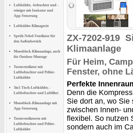
Luftkühler, -befeuchter und -
reiniger mit Ionisator und
App-Steuerung
Luftkühler-Klimagerät
ZX-7202-919
S
Sprüh-Nebel-Ventilator für
den Außenbereich
Klimaanlage
Monoblock-Klimaanlage, auch
für Outdoor-Montage
Für Heim, Campe
Turmventilator mit
Fenster, ohne L
Luftbefeuchter und Peltier-
Luftkühler
Perfekte Innenrau
3in1-Tisch-Luftkühler, -
Denn die Kompresso
Luftbefeuchter und Luftfilter
Sie dort an, wo Sie
Monoblock-Klimaanlage mit
zwischen Innen- un
App-Steuerung
flexibel. So nutzen
Turmventilatoren mit
Luftbefeuchter und Peltier-
sondern auch im Ca
Luftkühler