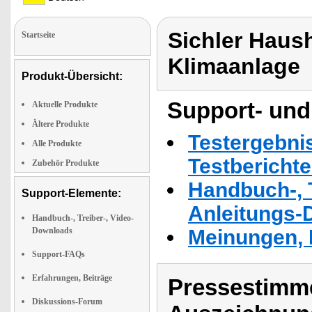
Sichler Haush
Startseite
Klimaanlage
Produkt-Übersicht:
Support- und
Aktuelle Produkte
Ältere Produkte
Testergebni
Alle Produkte
Testbericht
Zubehör Produkte
Handbuch-, T
Support-Elemente:
Anleitungs-
Handbuch-, Treiber-, Video-
Downloads
Meinungen, 
Support-FAQs
Erfahrungen, Beiträge
Pressestimme
Diskussions-Forum