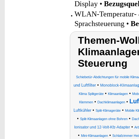
Display •
Bezugsquel
WLAN-Temperatur- &
Sprachsteuerung •
Be
Themen-Wolk
Klimaanlage
Steuerung
Schiebetür-Abdichtungen für mobile Klima
•
und Luftfilter
Monoblock-Klimaanlag
•
•
Klima Splitgeräte
Klimaanlagen
Mobi
Luf
•
•
Klemmen
Dachklimaanlagen
•
•
Luftkühler
Split-Klimageräte
Mobile K
•
•
Split-Klimaanlagen ohne Bohren
Dach
•
Ionisator und 12-Volt-Kfz-Adapter
Ar
•
•
Mini-Klimaanlagen
Schlafzimmer Heiz