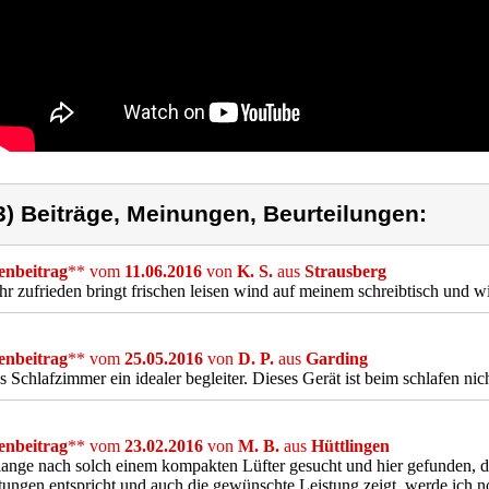
3) Beiträge, Meinungen, Beurteilungen:
nbeitrag
** vom
11.06.2016
von
K. S.
aus
Strausberg
hr zufrieden bringt frischen leisen wind auf meinem schreibtisch und wi
nbeitrag
** vom
25.05.2016
von
D. P.
aus
Garding
s Schlafzimmer ein idealer begleiter. Dieses Gerät ist beim schlafen nic
nbeitrag
** vom
23.02.2016
von
M. B.
aus
Hüttlingen
ange nach solch einem kompakten Lüfter gesucht und hier gefunden, 
ungen entspricht und auch die gewünschte Leistung zeigt, werde ich n