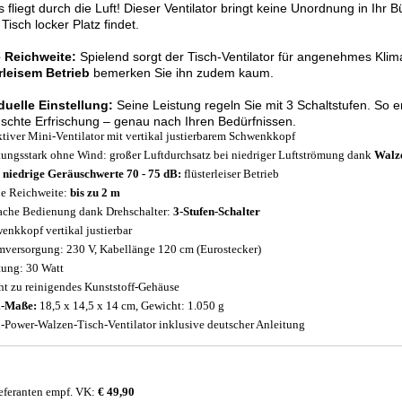
ts fliegt durch die Luft! Dieser Ventilator bringt keine Unordnung in Ihr 
Tisch locker Platz findet.
 Reichweite:
Spielend sorgt der Tisch-Ventilator für angenehmes Klim
rleisem Betrieb
bemerken Sie ihn zudem kaum.
iduelle Einstellung:
Seine Leistung regeln Sie mit 3 Schaltstufen. So e
chte Erfrischung – genau nach Ihren Bedürfnissen.
ktiver Mini-Ventilator mit vertikal justierbarem Schwenkkopf
tungsstark ohne Wind: großer Luftdurchsatz bei niedriger Luftströmung dank
Walz
 niedrige Geräuschwerte 70 - 75 dB:
flüsterleiser Betrieb
e Reichweite:
bis zu 2 m
ache Bedienung dank Drehschalter:
3-Stufen-Schalter
enkkopf vertikal justierbar
mversorgung: 230 V, Kabellänge 120 cm (Eurostecker)
tung: 30 Watt
ht zu reinigendes Kunststoff-Gehäuse
i-Maße:
18,5 x 14,5 x 14 cm, Gewicht: 1.050 g
-Power-Walzen-Tisch-Ventilator inklusive deutscher Anleitung
eferanten empf. VK:
€ 49,90