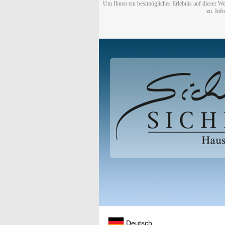
Um Ihnen ein bestmögliches Erlebnis auf dieser We
zu. Inf
Deutsch