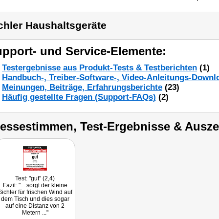
chler Haushaltsgeräte
pport- und Service-Elemente:
Testergebnisse aus Produkt-Tests & Testberichten
(1)
Handbuch-, Treiber-Software-, Video-Anleitungs-Downl
Meinungen, Beiträge, Erfahrungsberichte
(23)
Häufig gestellte Fragen (Support-FAQs)
(2)
ressestimmen, Test-Ergebnisse & Ausz
Test: "gut" (2,4)
Fazit: "... sorgt der kleine
Sichler für frischen Wind auf
dem Tisch und dies sogar
auf eine Distanz von 2
Metern ..."