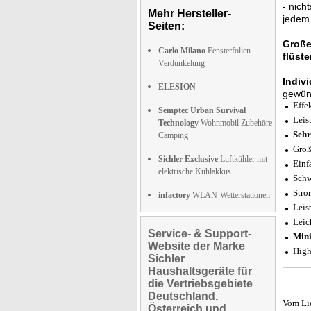
- nich
Mehr Hersteller-
jedem 
Seiten:
Große
Carlo Milano
Fensterfolien
flüste
Verdunkelung
Indiv
ELESION
gewüns
Effe
Semptec Urban Survival
Leis
Technology
Wohnmobil Zubehöre
Sehr
Camping
Groß
Sichler Exclusive
Luftkühler mit
Einf
elektrische Kühlakkus
Schw
Stro
infactory
WLAN-Wetterstationen
Leis
Leic
Service- & Support-
Min
Website der Marke
High
Sichler
Haushaltsgeräte für
die Vertriebsgebiete
Deutschland,
Vom Li
Österreich und