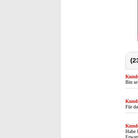
(2
Kunde
Bin se
Kunde
Für da
Kunde
Habe l
Erwart