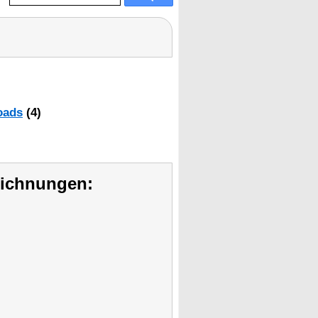
oads
(4)
eichnungen: