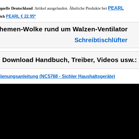
PEARL
quelle
Deutschland
: Artikel ausgelaufen. Ähnliche Produkte bei
PEARL € 22,95*
eich
hemen-Wolke rund um Walzen-Ventilator
Schreibtischlüfter
) Download Handbuch, Treiber, Videos usw.:
ienungsanleitung (NC5768 - Sichler Haushaltsgeräte)