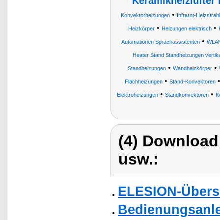
Keramikheizlüfter
•
Konvektorheizungen
Infrarot-Heizstrah
•
•
Heizkörper
Heizungen elektrisch
•
Automationen Sprachassistenten
WLAN-
Heater Stand Standheizungen vertik
•
•
Standheizungen
Wandheizkörper
•
Flachheizungen
Stand-Konvektoren
•
•
Elektroheizungen
Standkonvektoren
K
(4) Download
usw.:
ELESION-Übers
Bedienungsanlei