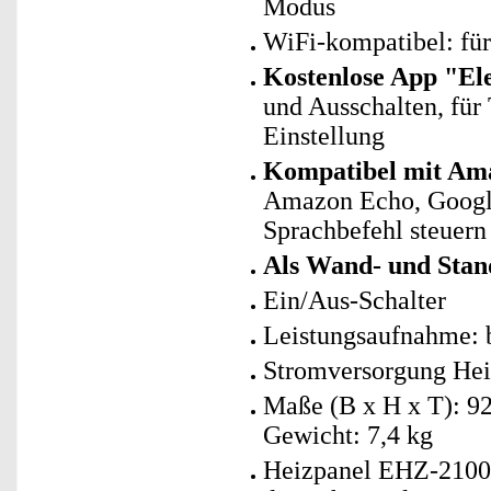
Modus
WiFi-kompatibel: fü
Kostenlose App "El
und Ausschalten, für
Einstellung
Kompatibel mit Ama
Amazon Echo, Googl
Sprachbefehl steuern
Als Wand- und Sta
Ein/Aus-Schalter
Leistungsaufnahme: b
Stromversorgung Hei
Maße (B x H x T): 92
Gewicht: 7,4 kg
Heizpanel EHZ-2100 