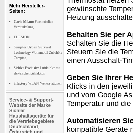
Thermostat heizen S
Mehr Hersteller-
gewünschte Temperat
Seiten:
Heizung ausschalte
Carlo Milano
Fensterfolien
Verdunkelung
Behalten Sie per A
ELESION
Schalten Sie die H
Semptec Urban Survival
Steuern Sie die Te
Technology
Wohnmobil Zubehöre
Camping
einen Ausschalt-Tim
Sichler Exclusive
Luftkühler mit
elektrische Kühlakkus
Geben Sie Ihrer H
infactory
WLAN-Wetterstationen
Klicks in den jewei
und vom Google Ass
Service- & Support-
Temperatur und die 
Website der Marke
Sichler
Haushaltsgeräte für
Automatisieren Si
die Vertriebsgebiete
Deutschland,
kompatible Geräte m
Österreich und