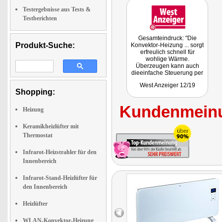
Testergebnisse aus Tests &
Testberichten
Gesamteindruck: "Die
Produkt-Suche:
Konvektor-Heizung ... sorgt
erfreulich schnell für
wohlige Wärme.
Überzeugen kann auch
dieeinfache Steuerung per
App."
West Anzeiger 12/19
Shopping:
Kundenmeinu
Heizung
Keramikheizlüfter mit
Thermostat
Infrarot-Heizstrahler für den
Innenbereich
Infrarot-Stand-Heizlüfter für
den Innenbereich
Heizlüfter
WLAN-Konvektor-Heizung