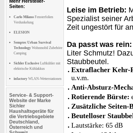
Mehr Hersteller-
Seiten:
Leise im Betrieb:
M
Spezialist seiner A
Carlo Milano
Fensterfolien
Verdunkelung
Zeit ungestört für a
ELESION
Da passt was rein:
Semptec Urban Survival
Technology
Wohnmobil Zubehöre
Liter Schmutz! Dazu
Camping
Staubbeutel.
Sichler Exclusive
Luftkühler mit
Extraflacher Kehr-
elektrische Kühlakkus
u.v.m.
infactory
WLAN-Wetterstationen
Anti-Absturz-Mech
Service- & Support-
Rotierende Bürste:
e
Website der Marke
Zusätzliche Seiten-
Sichler
Haushaltsgeräte für
Beutelloser Staubbe
die Vertriebsgebiete
Deutschland,
Lautstärke: 65 dB
Österreich und
Schweiz