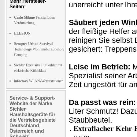
Mehr Hersteller-
unerreicht unter Ih
Seiten:
Carlo Milano
Fensterfolien
Säubert jeden Win
Verdunkelung
der fleißige Helfer 
ELESION
reinigen Sie selbst
Semptec Urban Survival
gesichert: Treppens
Technology
Wohnmobil Zubehöre
Camping
Leise im Betrieb:
M
Sichler Exclusive
Luftkühler mit
elektrische Kühlakkus
Spezialist seiner A
infactory
WLAN-Wetterstationen
Zeit ungestört für a
Service- & Support-
Da passt was rein:
Website der Marke
Sichler
Liter Schmutz! Dazu
Haushaltsgeräte für
Staubbeutel.
die Vertriebsgebiete
Deutschland,
Extraflacher Kehr-
Österreich und
u.v.m.
Schweiz