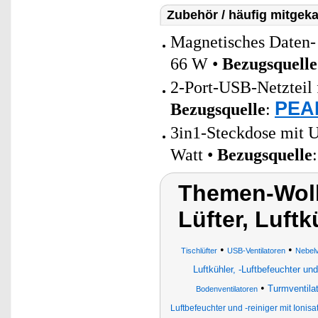
Zubehör / häufig mitgeka
Magnetisches Daten-
66 W •
Bezugsquelle
2-Port-USB-Netzteil 
PEAR
Bezugsquelle
:
3in1-Steckdose mit 
Watt •
Bezugsquelle
Themen-Wolk
Lüfter, Luftk
•
•
Tischlüfter
USB-Ventilatoren
Nebelv
Luftkühler, -Luftbefeuchter und 
•
Turmventilat
Bodenventilatoren
Luftbefeuchter und -reiniger mit Ionisa