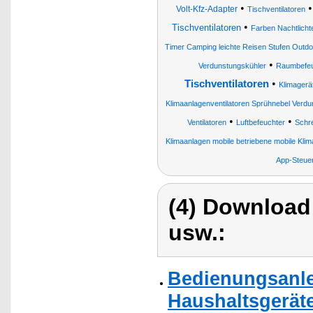
•
Volt-Kfz-Adapter
Tischventilatoren
•
Tischventilatoren
Farben Nachtlicht
Timer Camping leichte Reisen Stufen Outdo
•
Verdunstungskühler
Raumbefeu
•
Tischventilatoren
Klimagerä
Klimaanlagenventilatoren Sprühnebel Verdun
•
•
Ventilatoren
Luftbefeuchter
Schre
Klimaanlagen mobile betriebene mobile Klim
App-Steue
(4) Download
usw.:
Bedienungsanlei
Haushaltsgeräte