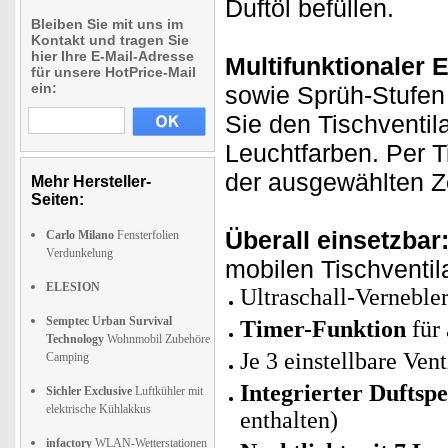
Duftöl befüllen.
Bleiben Sie mit uns im
Kontakt und tragen Sie
hier Ihre E-Mail-Adresse
Multifunktionaler E
für unsere HotPrice-Mail
ein:
sowie Sprüh-Stufen
Sie den Tischventil
Leuchtfarben. Per T
der ausgewählten Ze
Mehr Hersteller-
Seiten:
Überall einsetzbar
Carlo Milano
Fensterfolien
Verdunkelung
mobilen Tischventi
ELESION
Ultraschall-Verneble
Semptec Urban Survival
Timer-Funktion
für 
Technology
Wohnmobil Zubehöre
Je 3 einstellbare Ven
Camping
Integrierter Duftsp
Sichler Exclusive
Luftkühler mit
elektrische Kühlakkus
enthalten)
infactory
WLAN-Wetterstationen