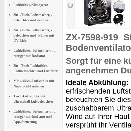
Luftkühler-Klimagerät
3in1-Tisch-Luftwäscher, -
befeuchter und -kühler
3in1-Tisch-Luftwäscher, -
ZX-7598-919
S
befeuchter und -kühler mit
UV-Licht
Bodenventilator
Luftkühler, -befeuchter und -
reiniger mit Ionisator
Sorgt für eine 
3in1-Tisch-Luftkühler, -
angenehmen Du
Luftbefeuchter und Luftfilter
Ideale Abkühlung:
Mini-Akku-Luftkühler mit
Nachtlicht-Funktion
erfrischenden Luft
Tisch-Luftkühler mit
befeuchten Sie die
Ultraschall Luftbefeuchter
zuschaltbarem Ultra
Luftkühler, -befeuchter und -
Wind auf Ihrer Haut
reiniger mit Ionisator und
App-Steuerung
versprüht Ihr Venti