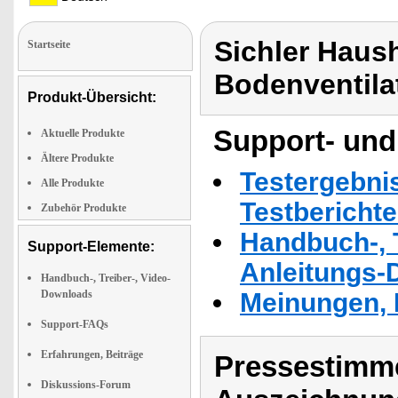
Sichler Haush
Startseite
Bodenventilat
Produkt-Übersicht:
Support- und
Aktuelle Produkte
Ältere Produkte
Testergebni
Alle Produkte
Testbericht
Zubehör Produkte
Handbuch-, T
Support-Elemente:
Anleitungs-
Handbuch-, Treiber-, Video-
Downloads
Meinungen, 
Support-FAQs
Erfahrungen, Beiträge
Pressestimme
Diskussions-Forum