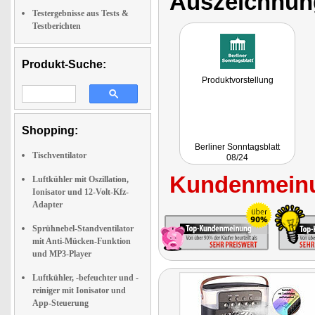
Auszeichnun
Testergebnisse aus Tests &
Testberichten
Produkt-Suche:
Produktvorstellung
Shopping:
Berliner Sonntagsblatt
Tischventilator
08/24
Kundenmeinu
Luftkühler mit Oszillation,
Ionisator und 12-Volt-Kfz-
Adapter
Sprühnebel-Standventilator
mit Anti-Mücken-Funktion
und MP3-Player
Luftkühler, -befeuchter und -
reiniger mit Ionisator und
App-Steuerung