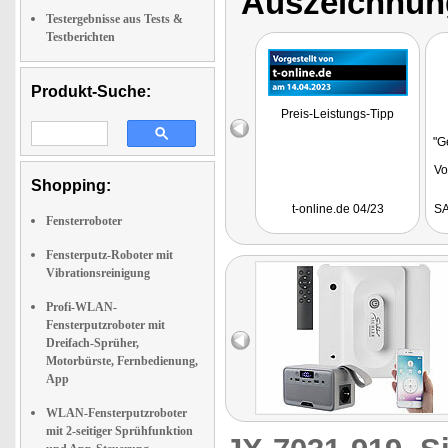
Auszeichnun
Testergebnisse aus Tests &
Testberichten
Produkt-Suche:
Preis-Leistungs-Tipp
"G
Vo
Shopping:
t-online.de 04/23
SA
Fensterroboter
Fensterputz-Roboter mit
Vibrationsreinigung
Profi-WLAN-
Fensterputzroboter mit
Dreifach-Sprüher,
Motorbürste, Fernbedienung,
App
WLAN-Fensterputzroboter
mit 2-seitiger Sprühfunktion