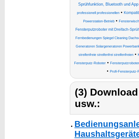
Sprühfunktion, Bluetooth und App
•
Kompatib
professionell professionellen
•
Powerstation-Betrieb
Fensterwisch
Fensterputzroboter mit Dreifach-Sprü
Fernbedienungen Spiegel Cleaning Dachs
Generatoren Solargeneratoren Powerbank
•
streifenfreie streifenfrei streifenfreien
•
Fensterputz-Roboter
Fensterputzrobote
•
Profi-Fensterputz-
(3) Download
usw.:
Bedienungsanlei
Haushaltsgeräte