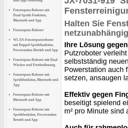
JX-7031-919
S
und App-Steuerung
Fensterreinigu
Fensterputz-Roboter mit
Dual-Sprüh-Funktion,
Bluetooth und App
Halten Sie Fens
Fensterputz-Roboter
netzunabhängig
WLAN-Fensterputzroboter
Ihre Lösung gegen 
mit Doppel-Sprühfunktion,
Powerstation-Betrieb und App
Putzroboter verleih
selbstständig neuen
Fensterputz-Roboter mit Dual
Wischer und Fernbedienung
Powerstation auch 
Fensterputz-Roboter mit
setzen, ansaugen l
Sprühfunktion, Bluetooth und
App
Effektiv gegen Fin
Fensterputz-Roboter mit
Bluetooth und App
beseitigt spielend 
m² pro Minute sind
Fensterputz-Roboter mit
Sprühfunktion, Powerstation-
Betrieb und App
Auch für rahmenlo