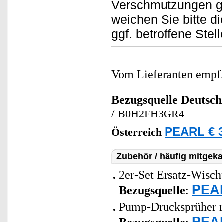
Verschmutzungen ge
weichen Sie bitte d
ggf. betroffene Stell
Vom Lieferanten emp
Bezugsquelle
Deutsch
/
B0H2FH3GR4
PEARL € 3
Österreich
Zubehör / häufig mitgeka
2er-Set Ersatz-Wisch
PEAR
Bezugsquelle
:
Pump-Drucksprüher mi
PEAR