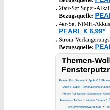
Bezugsquelle
:
20er-Set Super-Alkal
PEAR
Bezugsquelle
:
4er-Set NiMH-Akkus
PEARL € 6,99*
Strom-Verlängerungsk
PEAR
Bezugsquelle
:
Themen-Wolk
Fensterputzr
•
Fenster Putz Roboter
Apple iOS iPhone
Sprüh-Funktion, Fernbedienung und App
Fliesen Reinigungen Steuerungen Oberf
•
•
Mikrofaser Tücher
Window Cleaner
•
Fensterreinigungswerkzeuge
Fens