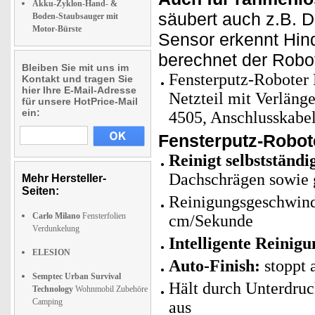
Akku-Zyklon-Hand- &
säubert auch z.B. D
Boden-Staubsauger mit
Motor-Bürste
Sensor erkennt Hind
berechnet der Robo
Bleiben Sie mit uns im
Fensterputz-Roboter 
Kontakt und tragen Sie
hier Ihre E-Mail-Adresse
Netzteil mit Verläng
für unsere HotPrice-Mail
ein:
4505, Anschlusskabel
Fensterputz-Robot
Reinigt selbstständi
Dachschrägen sowie g
Mehr Hersteller-
Seiten:
Reinigungsgeschwindi
Carlo Milano
Fensterfolien
cm/Sekunde
Verdunkelung
Intelligente Reinigu
ELESION
Auto-Finish:
stoppt 
Semptec Urban Survival
Hält durch Unterdru
Technology
Wohnmobil Zubehöre
Camping
aus