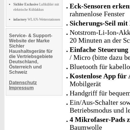
Sichler Exclusive
Luftkühler mit
Eck-Sensoren erken
elektrische Kühlakkus
rahmenlose Fenster
infactory
WLAN-Wetterstationen
Sicherungs-Seil mit
Notstrom-Li-Ion-Akku
Service- & Support-
20 Minuten an der S
Website der Marke
Sichler
Einfache Steuerung
Haushaltsgeräte für
/ Micro (bitte dazu be
die Vertriebsgebiete
Deutschland,
Bluetooth für kabell
Österreich und
Schweiz
Kostenlose App für
Datenschutz
Mobilgerät
Impressum
Handgriff für bequem
Ein/Aus-Schalter sow
Betriebsmodus und le
4 Mikrofaser-Pads 
Baumwolle