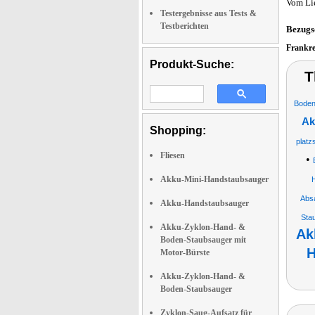
Vom Li
Testergebnisse aus Tests &
Testberichten
Bezugs
Frankr
Produkt-Suche:
T
Boden
Ak
Shopping:
platz
Fliesen
•
Akku-Mini-Handstaubsauger
H
Abs
Akku-Handstaubsauger
Sta
Akku-Zyklon-Hand- &
Ak
Boden-Staubsauger mit
H
Motor-Bürste
Akku-Zyklon-Hand- &
Boden-Staubsauger
Zyklon-Saug-Aufsatz für