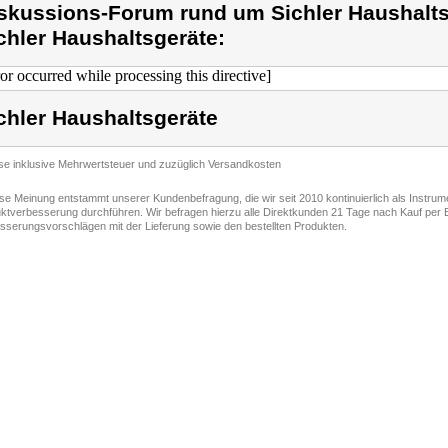
skussions-Forum rund um Sichler Haushalts
chler Haushaltsgeräte:
ror occurred while processing this directive]
chler Haushaltsgeräte
ise inklusive Mehrwertsteuer und zuzüglich Versandkosten
ese Meinung entstammt unserer Kundenbefragung, die wir seit 2010 kontinuierlich als Instru
ktverbesserung durchführen. Wir befragen hierzu alle Direktkunden 21 Tage nach Kauf per E
sserungsvorschlägen mit der Lieferung sowie den bestellten Produkten.