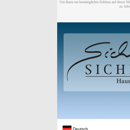
Um Ihnen ein bestmögliches Erlebnis auf dieser We
zu. Inf
Deutsch