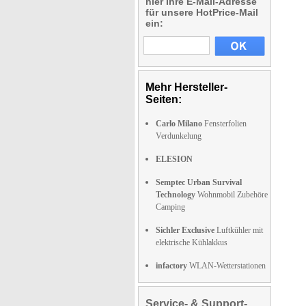
hier Ihre E-Mail-Adresse
für unsere HotPrice-Mail
ein:
Mehr Hersteller-
Seiten:
Carlo Milano
Fensterfolien
Verdunkelung
ELESION
Semptec Urban Survival
Technology
Wohnmobil Zubehöre
Camping
Sichler Exclusive
Luftkühler mit
elektrische Kühlakkus
infactory
WLAN-Wetterstationen
Service- & Support-