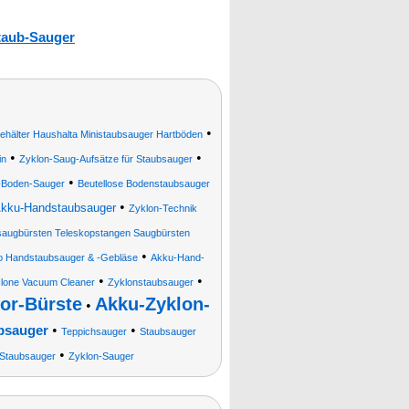
taub-Sauger
•
ehälter Haushalta Ministaubsauger Hartböden
•
•
in
Zyklon-Saug-Aufsätze für Staubsauger
•
i-Boden-Sauger
Beutellose Bodenstaubsauger
•
kku-Handstaubsauger
Zyklon-Technik
augbürsten Teleskopstangen Saugbürsten
•
bo Handstaubsauger & -Gebläse
Akku-Hand-
•
•
lone Vacuum Cleaner
Zyklonstaubsauger
or-Bürste
Akku-Zyklon-
•
•
•
bsauger
Teppichsauger
Staubsauger
•
-Staubsauger
Zyklon-Sauger