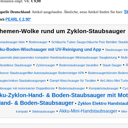
eferanten empf. VK:
€ 9,90
S
quelle
Deutschland
: Artikel ausgelaufen. Ähnliche, neue Artikel finden Sie hier:
PEARL € 2,90*
eich
hemen-Wolke rund um Zyklon-Staubsauger
•
•
staubsauger klein
Bodensauger
Schläuche Tubes Saugschläuche Putz Behälter Staubb
•
ku-Boden-Wischsauger mit UV-Reinigung und App
Staubsauger kle
•
sparende platzsparendes kompakte Handstaubsauger Ministaubsauger Saugleistung
Mult
•
•
•
•
A
Beutellose Staubsauger
Zyklonsauger
Bodenstaubsauger beutellos
Staub-Sauger
•
oover Staubsaugerfilter Autostaubsauger Bodenreiniger KPA
Bodensaugerbürsten Bodens
•
•
augtechniken Staubabsaugungen
Dampf-Waschsauger für Textilien
4in1 Akku Mini Tur
•
•
•
ubsauger mit motorisierter Doppelbürste
Bodenstaubsauger
Kompaktstaubsauger
Cyc
ku-Zyklon-Hand- & Boden-Staubsauger mit Mot
and- & Boden-Staubsauger
•
Zyklon Elektro Handstau
•
•
Akku-Mini-Handstaubsauger
•
kompakt
Stielstaubsauger
Mini