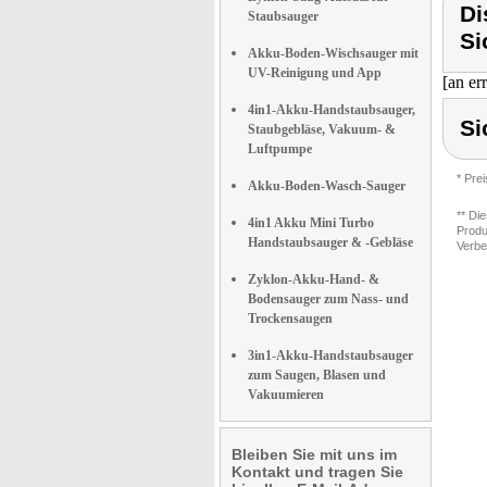
Di
Staubsauger
Si
Akku-Boden-Wischsauger mit
UV-Reinigung und App
[an er
4in1-Akku-Handstaubsauger,
Si
Staubgebläse, Vakuum- &
Luftpumpe
* Pre
Akku-Boden-Wasch-Sauger
** Di
4in1 Akku Mini Turbo
Produ
Handstaubsauger & -Gebläse
Verbe
Zyklon-Akku-Hand- &
Bodensauger zum Nass- und
Trockensaugen
3in1-Akku-Handstaubsauger
zum Saugen, Blasen und
Vakuumieren
Bleiben Sie mit uns im
Kontakt und tragen Sie