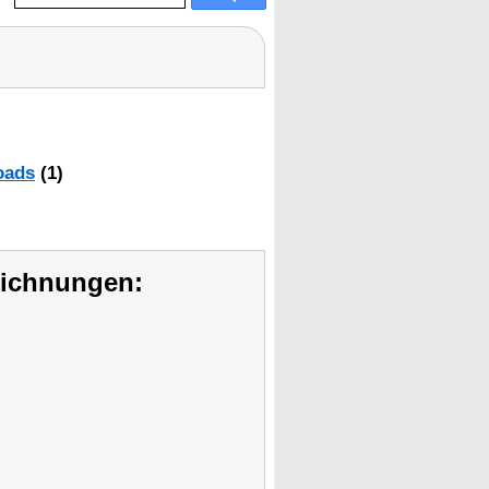
oads
(1)
eichnungen: