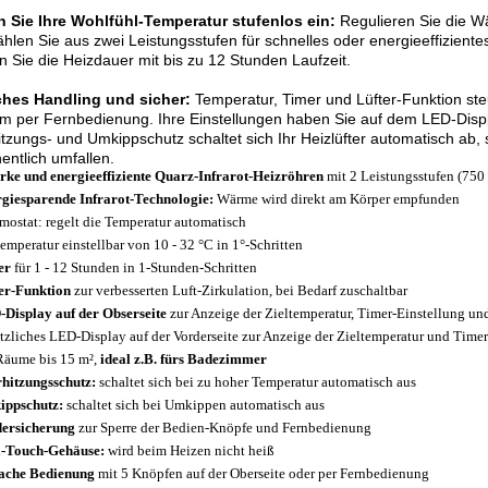
en Sie Ihre Wohlfühl-Temperatur stufenlos ein:
Regulieren Sie die Wä
hlen Sie aus zwei Leistungsstufen für schnelles oder energieeffiziente
n Sie die Heizdauer mit bis zu 12 Stunden Laufzeit.
ches Handling und sicher:
Temperatur, Timer und Lüfter-Funktion ste
 per Fernbedienung. Ihre Einstellungen haben Sie auf dem LED-Display
tzungs- und Umkippschutz schaltet sich Ihr Heizlüfter automatisch ab, 
entlich umfallen.
arke und energieeffiziente Quarz-Infrarot-Heizröhren
mit 2 Leistungsstufen (750 
giesparende Infrarot-Technologie:
Wärme wird direkt am Körper empfunden
mostat: regelt die Temperatur automatisch
temperatur einstellbar von 10 - 32 °C in 1°-Schritten
er
für 1 - 12 Stunden in 1-Stunden-Schritten
er-Funktion
zur verbesserten Luft-Zirkulation, bei Bedarf zuschaltbar
Display auf der Obserseite
zur Anzeige der Zieltemperatur, Timer-Einstellung u
tzliches LED-Display auf der Vorderseite zur Anzeige der Zieltemperatur und Time
Räume bis 15 m²,
ideal z.B. fürs Badezimmer
hitzungsschutz:
schaltet sich bei zu hoher Temperatur automatisch aus
ppschutz:
schaltet sich bei Umkippen automatisch aus
ersicherung
zur Sperre der Bedien-Knöpfe und Fernbedienung
-Touch-Gehäuse:
wird beim Heizen nicht heiß
ache Bedienung
mit 5 Knöpfen auf der Oberseite oder per Fernbedienung