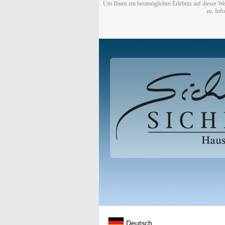
Um Ihnen ein bestmögliches Erlebnis auf dieser We
zu. Inf
Deutsch