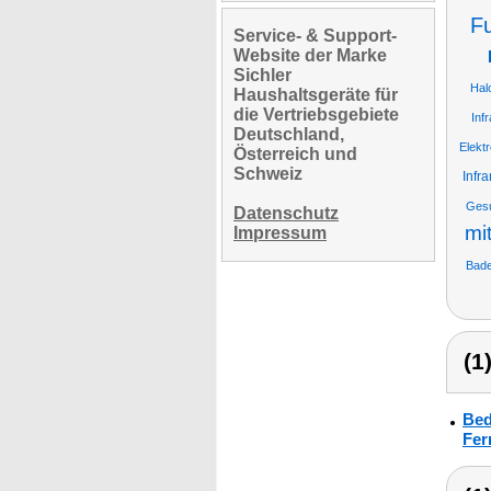
F
Service- & Support-
Website der Marke
Sichler
Hal
Haushaltsgeräte für
die Vertriebsgebiete
Inf
Deutschland,
Elekt
Österreich und
Schweiz
Infr
Gesu
Datenschutz
mi
Impressum
Bade
(1
Bed
Fer