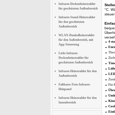
Infrarot-Deckenheizstrahler
Stell
für geschützten Außenbereich
°C. Wä
steuer
Infrarot-Stand-Heizstrahler
für den geschützten
Einfa
Außenbereich
bequem
Überhi
WLAN-Dunkelheizstrahler
verseh
für den Außenbereich, mit
4 st
App-Steuerung
Ener
Ther
Licht-Infrarot-
Ziel
Deckenheizstrahler für
geschützten Außenbereich
Tim
Lüft
Infrarot-Heizstrahler für den
LED-
Außenbereich
Zusä
Faltbares Fern-Infrarot-
Für 
Heizpanel
Über
Umki
Infrarot-Heizstrahler für den
Kind
Innenbereich
Cool
Einf