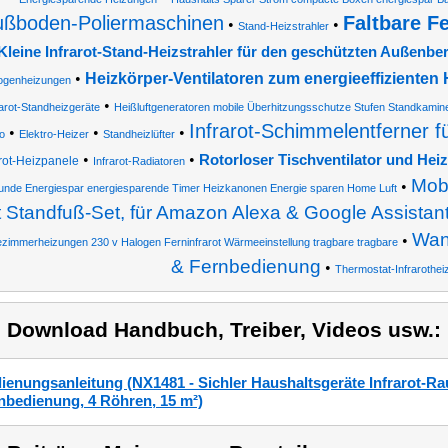
ußboden-Poliermaschinen
Faltbare F
•
•
Stand-Heizstrahler
Kleine Infrarot-Stand-Heizstrahler für den geschützten Außenbe
•
Heizkörper-Ventilatoren zum energieeffizienten
ogenheizungen
•
rarot-Standheizgeräte
Heißluftgeneratoren mobile Überhitzungsschutze Stufen Standkamin
Infrarot-Schimmelentferner 
•
•
•
ro
Elektro-Heizer
Standheizlüfter
•
•
Rotorloser Tischventilator und Heiz
arot-Heizpanele
Infrarot-Radiatoren
Mob
•
nde Energiespar energiesparende Timer Heizkanonen Energie sparen Home Luft
t Standfuß-Set, für Amazon Alexa & Google Assistan
Wand
•
zimmerheizungen 230 v Halogen Ferninfrarot Wärmeeinstellung tragbare tragbare
& Fernbedienung
•
Thermostat-Infrarothe
) Download Handbuch, Treiber, Videos usw.:
ienungsanleitung (NX1481 - Sichler Haushaltsgeräte Infrarot-Ra
nbedienung, 4 Röhren, 15 m²)