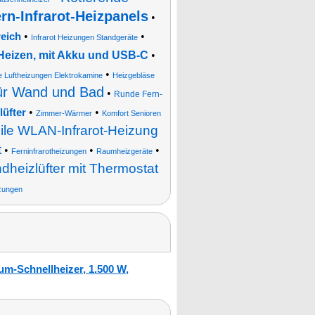
ern-Infrarot-Heizpanels
•
•
•
reich
Infrarot Heizungen Standgeräte
 Heizen, mit Akku und USB-C
•
•
e Luftheizungen Elektrokamine
Heizgebläse
für Wand und Bad
•
Runde Fern-
•
•
lüfter
Zimmer-Wärmer
Komfort Senioren
ile WLAN-Infrarot-Heizung
t
•
•
•
Ferninfrarotheizungen
Raumheizgeräte
heizlüfter mit Thermostat
izungen
um-Schnellheizer, 1.500 W,