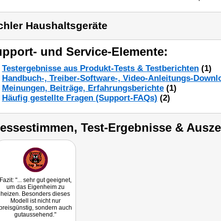
chler Haushaltsgeräte
pport- und Service-Elemente:
Testergebnisse aus Produkt-Tests & Testberichten
(1)
Handbuch-, Treiber-Software-, Video-Anleitungs-Downl
Meinungen, Beiträge, Erfahrungsberichte
(1)
Häufig gestellte Fragen (Support-FAQs)
(2)
ressestimmen, Test-Ergebnisse & Ausz
Fazit: "... sehr gut geeignet,
um das Eigenheim zu
heizen. Besonders dieses
Modell ist nicht nur
preisgünstig, sondern auch
gutaussehend."