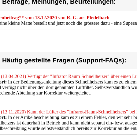
) Beiträge, Meinungen, Beurteilungen:
nbeitrag
** vom
13.12.2020
von
R. G.
aus
Pfedelbach
eine kleine Matte bestellt und jetzt noch die grössere dazu - eine Super
) Häufig gestellte Fragen (Support-FAQs):
(13.04.2021) Verfügt der "Infrarot-Raum-Schnellheizer" über einen Luf
rt:
In der Bedienungsanleitung dieses Schnellheizers kam es zu einem 
l verfügt nicht über den dort genannten Luftfilter. Selbstverständlich wu
echende Abteilung zur Korrektur weitergeleitet.
(13.11.2020) Kann der Lüfter des "Infrarot-Raum-Schnellheizers" bei
rt:
In der Artikelbeschreibung kam es zu einem Fehler, den wir sehr b
lheizers ist dauerhaft in Betrieb und kann nicht separat ein- bzw. ausge
lbeschreibung wurde selbstverständlich bereits zur Korrektur an die ent