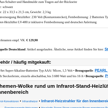
Aus-Schalter und Handmulde zum Tragen auf der Rückseite
e: schwarz
: 22 x 33,5 x 21,5 cm, Gewicht: 2,3 kg
mversorgung Heizlüfter: 230 Volt (Konturenstecker), Fernbedienung: 2 Batterien Ty
arot-Heizlüfter LV-480.ir inklusive Fernbedienung und deutscher Anleitung
eferanten empf. VK:
€ 129,90
S
quelle
Deutschland
: Artikel ausgelaufen. Ähnliche, neue Artikel finden Sie hier:
ehör / häufig mitgekauft:
PEARL €
-Set Super-Alkaline-Batterien Typ AAA / Micro, 1,5 Volt •
Bezugsquelle
:
P
ch Steckerleiste, einzeln abschaltbar, bis 3.680 Watt und bis 16 A •
Bezugsquelle
:
hemen-Wolke rund um Infrarot-Stand-Heizlüf
nnenbereich
•
•
Infrarot-Heizstrahler für den Innenberei
arot-Konvektoren
Infrarotheizer
•
Energiesparende Heizungen
Haushalts Sparer Strom compacte Boxen energiespar Ba