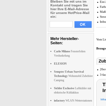
Bleiben Sie mit uns im
Ein/
Kontakt und tragen Sie
Farb
hier Ihre E-Mail-Adresse
Maße
für unsere HotPrice-Mail
ein:
Stro
Infr
Mehr Hersteller-
Vom Li
Seiten:
Bezugs
Carlo Milano
Fensterfolien
Verdunkelung
Zub
ELESION
20er
Semptec Urban Survival
3-fa
Technology
Wohnmobil Zubehöre
Camping
T
Sichler Exclusive
Luftkühler mit
I
elektrische Kühlakkus
Infr
infactory
WLAN-Wetterstationen