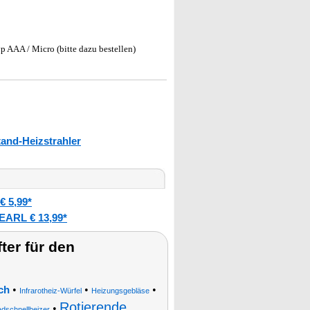
p AAA / Micro (bitte dazu bestellen)
tand-Heizstrahler
 5,99*
EARL € 13,99*
ter für den
•
•
•
ch
Infrarotheiz-Würfel
Heizungsgebläse
Rotierende
•
dschnellheizer