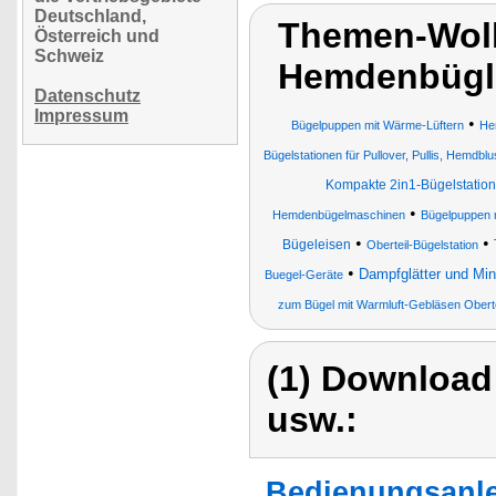
Deutschland,
Themen-Wolk
Österreich und
Schweiz
Hemdenbügle
Datenschutz
Impressum
•
Bügelpuppen mit Wärme-Lüftern
He
Bügelstationen für Pullover, Pullis, Hemdb
Kompakte 2in1-Bügelstation
•
Hemdenbügelmaschinen
Bügelpuppen 
•
•
Bügeleisen
Oberteil-Bügelstation
•
Dampfglätter und Min
Buegel-Geräte
zum Bügel mit Warmluft-Gebläsen Oberte
(1) Download
usw.:
Bedienungsanlei