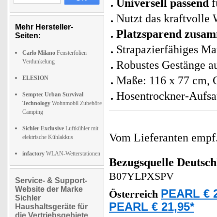
Universell passend
f
Nutzt das kraftvolle
Mehr Hersteller-
Platzsparend zusam
Seiten:
Strapazierfähiges Ma
Carlo Milano
Fensterfolien
Verdunkelung
Robustes Gestänge au
Maße: 116 x 77 cm, 
ELESION
Hosentrockner-Aufsat
Semptec Urban Survival
Technology
Wohnmobil Zubehöre
Camping
Sichler Exclusive
Luftkühler mit
Vom Lieferanten emp
elektrische Kühlakkus
infactory
WLAN-Wetterstationen
Bezugsquelle
Deutsch
B07YLPXSPV
Service- & Support-
Website der Marke
PEARL € 2
Österreich
Sichler
PEARL € 21,95*
Haushaltsgeräte für
die Vertriebsgebiete