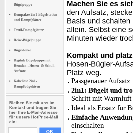
Machen Sie es sich
Bügelpuppe
den Aufsatz, stecke
Kompakte 2in1-Bügelstation
Basis und schalten 
und Dampfglätter
allein. Selbst eine
Textil-Dampfglätter
Minuten wieder troc
Reise-Bügelpuppe
Bügeldecke
Kompakt und platz
Digitale Bügelpuppe mit
Hosen-Bügler-Aufs
Hemden-, Hosen- & Schuh-
Platz weg.
Aufsatz
Passgenauer Aufsatz 
Kabellose 2in1-
Dampfbügeleisen
2in1: Bügelt und tr
Schritt mit Warmluft
Bleiben Sie mit uns im
Ideal als Ersatz für 
Kontakt und tragen Sie
hier Ihre E-Mail-Adresse
Einfache Anwendun
für unsere HotPrice-Mail
ein:
einschalten