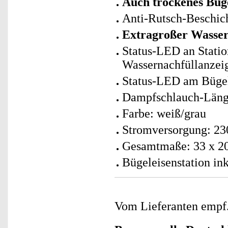
Auch trockenes Büg
Anti-Rutsch-Beschich
Extragroßer Wasser
Status-LED an Statio
Wassernachfüllanzei
Status-LED am Bügele
Dampfschlauch-Läng
Farbe: weiß/grau
Stromversorgung: 230
Gesamtmaße: 33 x 20
Bügeleisenstation in
Vom Lieferanten emp