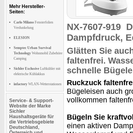
Mehr Hersteller-
Seiten:
Carlo Milano
Fensterfolien
NX-7607-919
D
Verdunkelung
Dampfdruck, E
ELESION
Semptec Urban Survival
Glätten Sie au
Technology
Wohnmobil Zubehöre
faltenfrei
. Wass
Camping
schnelle Bügel
Sichler Exclusive
Luftkühler mit
elektrische Kühlakkus
Ruckzuck faltenfre
infactory
WLAN-Wetterstationen
Bügeleisen auch g
vollkommen faltenf
Service- & Support-
Website der Marke
Sichler
Bügeln Sie kraftvo
Haushaltsgeräte für
die Vertriebsgebiete
einen aktiven Damp
Deutschland,
Österreich und