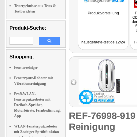
Testergebnisse aus Tests &
Testberichten
Produktvorstellung
F
Ob
de
S
Produkt-Suche:
hausgeraete-test.de 12/24
F
Shopping:
Fensterreiniger
Fensterputz-Roboter mit
Vibrationsreinigung
Profi-WLAN-
Fensterputzroboter mit
Dreifach-Sprüher,
Motorbürste, Fernbedienung,
REF-76998-91
App
Reinigung
WLAN-Fensterputzroboter
mit 2-seitiger Sprühfunktion