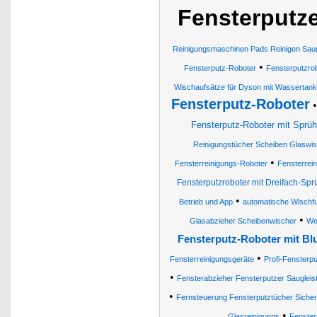
Fensterputze
Reinigungsmaschinen Pads Reinigen Saug
•
Fensterputz-Roboter
Fensterputzro
Wischaufsätze für Dyson mit Wassertank
Fensterputz-Roboter
Fensterputz-Roboter mit Sprüh
Reinigungstücher Scheiben Glaswi
•
Fensterreinigungs-Roboter
Fensterrei
Fensterputzroboter mit Dreifach-Spr
•
Betrieb und App
automatische Wischfu
•
Glasabzieher Scheibenwischer
We
Fensterputz-Roboter mit Bl
•
Fensterreinigungsgeräte
Profi-Fensterp
•
Fensterabzieher Fensterputzer Saugleis
•
Fernsteuerung Fensterputztücher Sicherh
•
Glasreinigungs
Fenster