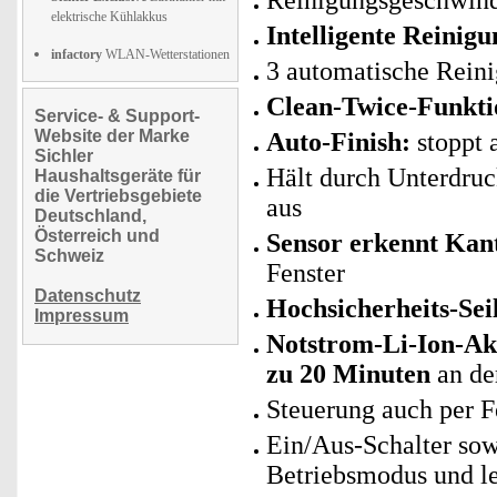
Reinigungsgeschwind
elektrische Kühlakkus
Intelligente Reinigu
infactory
WLAN-Wetterstationen
3 automatische Rein
Clean-Twice-Funkti
Service- & Support-
Website der Marke
Auto-Finish:
stoppt 
Sichler
Hält durch Unterdru
Haushaltsgeräte für
die Vertriebsgebiete
aus
Deutschland,
Österreich und
Sensor erkennt Kan
Schweiz
Fenster
Datenschutz
Hochsicherheits-Sei
Impressum
Notstrom-Li-Ion-A
zu 20 Minuten
an de
Steuerung auch per 
Ein/Aus-Schalter sow
Betriebsmodus und le