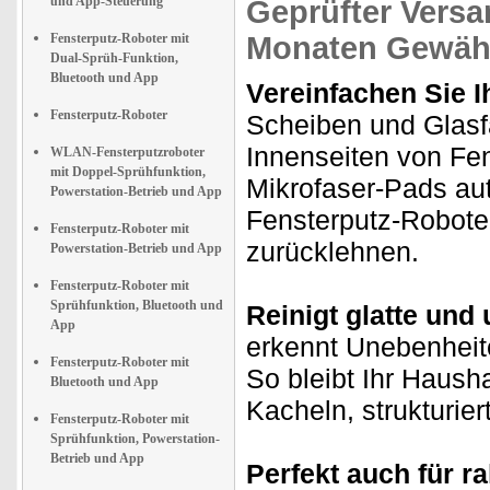
und App-Steuerung
Geprüfter Versa
Fensterputz-Roboter mit
Monaten Gewähr
Dual-Sprüh-Funktion,
Bluetooth und App
Vereinfachen Sie I
Fensterputz-Roboter
Scheiben und Glasf
Innenseiten von Fe
WLAN-Fensterputzroboter
mit Doppel-Sprühfunktion,
Mikrofaser-Pads aut
Powerstation-Betrieb und App
Fensterputz-Roboter
Fensterputz-Roboter mit
zurücklehnen.
Powerstation-Betrieb und App
Fensterputz-Roboter mit
Sprühfunktion, Bluetooth und
Reinigt glatte und
App
erkennt Unebenheit
Fensterputz-Roboter mit
So bleibt Ihr Hausha
Bluetooth und App
Kacheln, strukturie
Fensterputz-Roboter mit
Sprühfunktion, Powerstation-
Betrieb und App
Perfekt auch für r