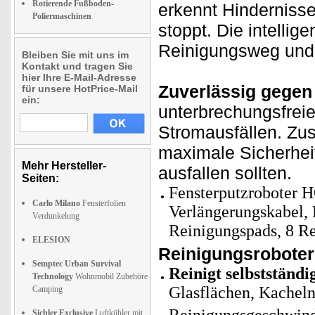
Rotierende Fußboden-
erkennt Hindernisse
Poliermaschinen
stoppt. Die intellig
Reinigungsweg und r
Bleiben Sie mit uns im
Kontakt und tragen Sie
hier Ihre E-Mail-Adresse
Zuverlässig gegen 
für unsere HotPrice-Mail
ein:
unterbrechungsfrei
Stromausfällen. Zusä
maximale Sicherhei
Mehr Hersteller-
ausfallen sollten.
Seiten:
Fensterputzroboter 
Carlo Milano
Fensterfolien
Verlängerungskabel, 
Verdunkelung
Reinigungspads, 8 Re
ELESION
Reinigungsroboter
Semptec Urban Survival
Reinigt selbstständi
Technology
Wohnmobil Zubehöre
Glasflächen, Kacheln
Camping
Sichler Exclusive
Luftkühler mit