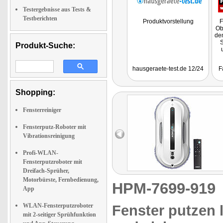
Testergebnisse aus Tests &
Testberichten
Produktvorstellung
F
Ob
de
S
Produkt-Suche:
hausgeraete-test.de 12/24
F
Shopping:
Fensterreiniger
Fensterputz-Roboter mit
Vibrationsreinigung
Profi-WLAN-
Fensterputzroboter mit
Dreifach-Sprüher,
Motorbürste, Fernbedienung,
HPM-7699-91
App
WLAN-Fensterputzroboter
Fenster putzen 
mit 2-seitiger Sprühfunktion