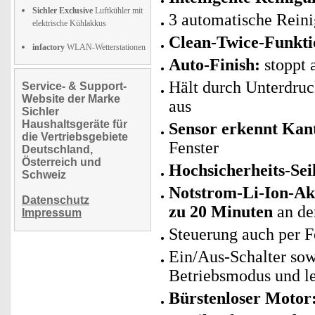
Sichler Exclusive
Luftkühler mit
3 automatische Rein
elektrische Kühlakkus
Clean-Twice-Funkti
infactory
WLAN-Wetterstationen
Auto-Finish:
stoppt 
Hält durch Unterdru
Service- & Support-
Website der Marke
aus
Sichler
Haushaltsgeräte für
Sensor erkennt Kan
die Vertriebsgebiete
Fenster
Deutschland,
Österreich und
Hochsicherheits-Sei
Schweiz
Notstrom-Li-Ion-A
Datenschutz
zu 20 Minuten
an de
Impressum
Steuerung auch per 
Ein/Aus-Schalter sow
Betriebsmodus und le
Bürstenloser Motor