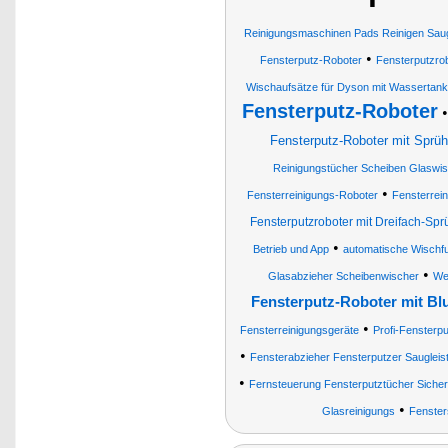
Reinigungsmaschinen Pads Reinigen Saug
•
Fensterputz-Roboter
Fensterputzro
Wischaufsätze für Dyson mit Wassertank
Fensterputz-Roboter
Fensterputz-Roboter mit Sprüh
Reinigungstücher Scheiben Glaswi
•
Fensterreinigungs-Roboter
Fensterrei
Fensterputzroboter mit Dreifach-Spr
•
Betrieb und App
automatische Wischfu
•
Glasabzieher Scheibenwischer
We
Fensterputz-Roboter mit Bl
•
Fensterreinigungsgeräte
Profi-Fensterp
•
Fensterabzieher Fensterputzer Saugleis
•
Fernsteuerung Fensterputztücher Sicherh
•
Glasreinigungs
Fenster