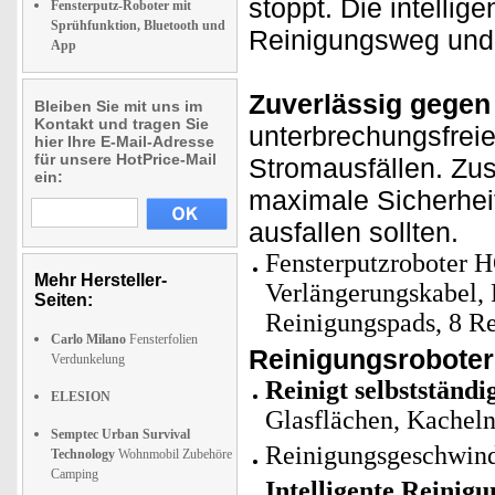
stoppt. Die intellig
Fensterputz-Roboter mit
Sprühfunktion, Bluetooth und
Reinigungsweg und r
App
Zuverlässig gegen 
Bleiben Sie mit uns im
Kontakt und tragen Sie
unterbrechungsfrei
hier Ihre E-Mail-Adresse
für unsere HotPrice-Mail
Stromausfällen. Zusä
ein:
maximale Sicherhei
ausfallen sollten.
Fensterputzroboter 
Mehr Hersteller-
Verlängerungskabel, 
Seiten:
Reinigungspads, 8 Re
Carlo Milano
Fensterfolien
Reinigungsroboter
Verdunkelung
Reinigt selbstständi
ELESION
Glasflächen, Kacheln
Semptec Urban Survival
Reinigungsgeschwind
Technology
Wohnmobil Zubehöre
Camping
Intelligente Reinigu