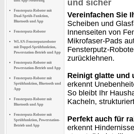
und sicher
und App-Steuerung
Fensterputz-Roboter mit
Vereinfachen Sie I
Dual-Sprüh-Funktion,
Bluetooth und App
Scheiben und Glasf
Innenseiten von Fe
Fensterputz-Roboter
Mikrofaser-Pads aut
WLAN-Fensterputzroboter
mit Doppel-Sprühfunktion,
Fensterputz-Roboter
Powerstation-Betrieb und App
zurücklehnen.
Fensterputz-Roboter mit
Powerstation-Betrieb und App
Reinigt glatte und
Fensterputz-Roboter mit
erkennt Unebenheit
Sprühfunktion, Bluetooth und
App
So bleibt Ihr Hausha
Fensterputz-Roboter mit
Kacheln, strukturie
Bluetooth und App
Fensterputz-Roboter mit
Perfekt auch für r
Sprühfunktion, Powerstation-
Betrieb und App
erkennt Hindernisse