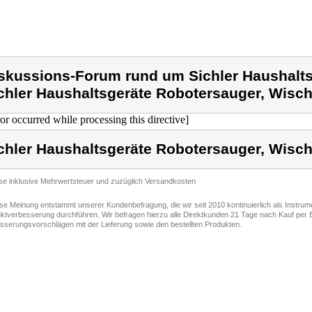
skussions-Forum rund um Sichler Haushalts
chler Haushaltsgeräte Robotersauger, Wisch
ror occurred while processing this directive]
chler Haushaltsgeräte Robotersauger, Wisch
ise inklusive Mehrwertsteuer und zuzüglich Versandkosten
ese Meinung entstammt unserer Kundenbefragung, die wir seit 2010 kontinuierlich als Instru
ktverbesserung durchführen. Wir befragen hierzu alle Direktkunden 21 Tage nach Kauf per E
sserungsvorschlägen mit der Lieferung sowie den bestellten Produkten.