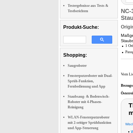
Testergebnisse aus Tests &
NC-
Testberichten
Sta
Origi
Produkt-Suche:
Maßges
Staub
1 Or
Pass
Shopping:
Saugroboter
Vom Li
Fensterputzroboter mit Dual-
Sprüh-Funktion,
Bezugs
Fernbedienung und App
Österre
Staubsaug- & Bodenwisch-
Roboter mit 4-Phasen-
T
Reinigung
m
WLAN-Fensterputzroboter
mit 2-seitiger Sprühfunktion
Wisc
und App-Steuerung
•
W