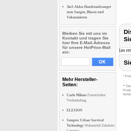
3in1-Akku-Handstaubsauger
zum Saugen, Blasen und
Vakuumieren
Di
Bleiben Sie mit uns im
Kontakt und tragen Sie
Si
hier Ihre E-Mail-Adresse
für unsere HotPrice-Mail
[an er
ein:
Si
* Pre
Mehr Hersteller-
Seiten:
** Di
Produ
Verbe
Carlo Milano
Fensterfolien
Verdunkelung
ELESION
Semptec Urban Survival
Technology
Wohnmobil Zubehöre
Camping