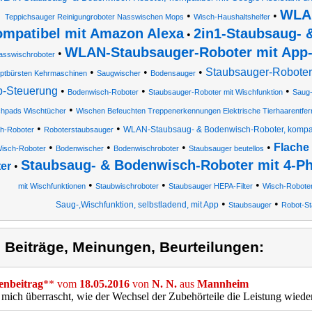
WLAN
•
•
Teppichsauger Reinigungroboter Nasswischen Mops
Wisch-Haushaltshelfer
ompatibel mit Amazon Alexa
2in1-Staubsaug- 
•
WLAN-Staubsauger-Roboter mit App
•
asswischroboter
•
•
•
Staubsauger-Roboter
ptbürsten Kehrmaschinen
Saugwischer
Bodensauger
-Steuerung
•
•
•
Bodenwisch-Roboter
Staubsauger-Roboter mit Wischfunktion
Saug-
•
hpads Wischtücher
Wischen Befeuchten Treppenerkennungen Elektrische Tierhaarentfer
•
•
WLAN-Staubsaug- & Bodenwisch-Roboter, kompatib
h-Roboter
Roboterstaubsauger
•
•
•
•
Flache
isch-Roboter
Bodenwischer
Bodenwischroboter
Staubsauger beutellos
Staubsaug- & Bodenwisch-Roboter mit 4-P
ter
•
•
•
•
mit Wischfunktionen
Staubwischroboter
Staubsauger HEPA-Filter
Wisch-Robote
•
•
Saug-,Wischfunktion, selbstladend, mit App
Staubsauger
Robot-S
) Beiträge, Meinungen, Beurteilungen:
nbeitrag
** vom
18.05.2016
von
N. N.
aus
Mannheim
 mich überrascht, wie der Wechsel der Zubehörteile die Leistung wieder 