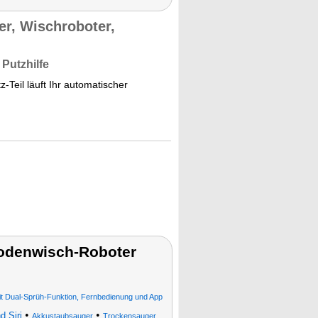
er, Wischroboter,
 Putzhilfe
Teil läuft Ihr automatischer
.
odenwisch-Roboter
it Dual-Sprüh-Funktion, Fernbedienung und App
•
•
 Siri
Akkustaubsauger
Trockensauger