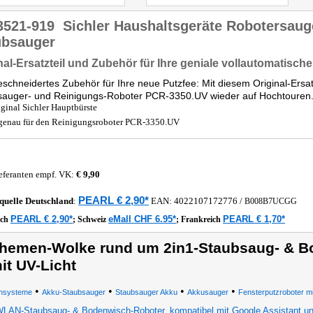
3521-919
Sichler Haushaltsgeräte Robotersaug
ubsauger
nal-Ersatzteil und Zubehör für Ihre geniale vollautomatische
chneidertes Zubehör für Ihre neue Putzfee: Mit diesem Original-Ersatz-
sauger- und Reinigungs-Roboter PCR-3350.UV wieder auf Hochtouren
iginal Sichler Hauptbürste
genau für den Reinigungsroboter PCR-3350.UV
eferanten empf. VK:
€ 9,90
PEARL € 2,90*
quelle
Deutschland
:
EAN:
4022107172776
/
B008B7UCGG
PEARL € 2,90*
eMall CHF 6.95*
PEARL € 1,70*
ich
;
Schweiz
;
Frankreich
hemen-Wolke rund um 2in1-Staubsaug- & B
it UV-Licht
•
•
•
•
hsysteme
Akku-Staubsauger
Staubsauger Akku
Akkusauger
Fensterputzroboter m
LAN-Staubsaug- & Bodenwisch-Roboter, kompatibel mit Google Assistant und