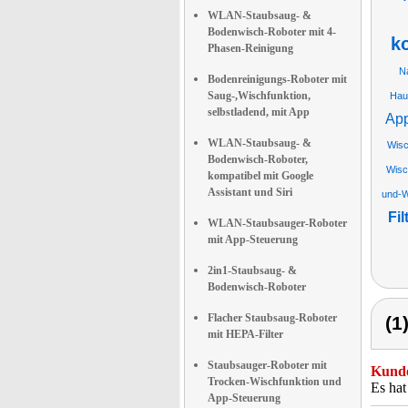
WLAN-Staubsaug- &
Bodenwisch-Roboter mit 4-
k
Phasen-Reinigung
N
Bodenreinigungs-Roboter mit
Saug-,Wischfunktion,
Hau
selbstladend, mit App
App
WLAN-Staubsaug- &
Wisc
Bodenwisch-Roboter,
Wisc
kompatibel mit Google
Assistant und Siri
und-W
Fil
WLAN-Staubsauger-Roboter
mit App-Steuerung
2in1-Staubsaug- &
Bodenwisch-Roboter
Flacher Staubsaug-Roboter
(1
mit HEPA-Filter
Staubsauger-Roboter mit
Kunde
Trocken-Wischfunktion und
Es hat
App-Steuerung