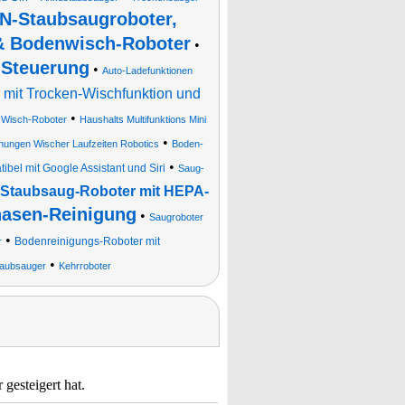
-Staubsaugroboter,
& Bodenwisch-Roboter
•
-Steuerung
•
Auto-Ladefunktionen
 mit Trocken-Wischfunktion und
•
Wisch-Roboter
Haushalts Multifunktions Mini
•
nungen Wischer Laufzeiten Robotics
Boden-
•
el mit Google Assistant und Siri
Saug-
 Staubsaug-Roboter mit HEPA-
hasen-Reinigung
•
Saugroboter
•
Bodenreinigungs-Roboter mit
r
•
taubsauger
Kehrroboter
gesteigert hat.