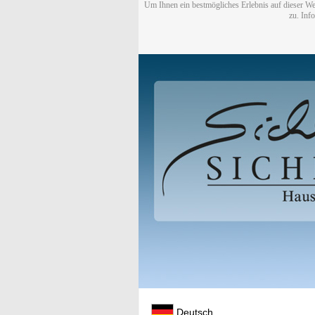
Um Ihnen ein bestmögliches Erlebnis auf dieser We
zu. Inf
Deutsch