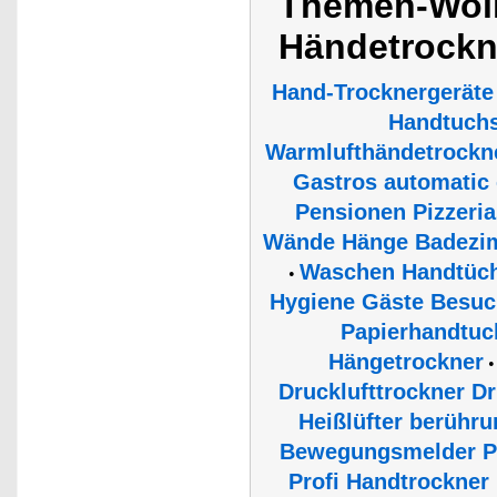
Themen-Wolk
Händetrockn
Hand-Trocknergeräte
Handtuch
Warmlufthändetrockn
Gastros automatic 
Pensionen Pizzeri
Wände Hänge Badezi
Waschen Handtüch
•
Hygiene Gäste Besuch
Papierhandtuc
Hängetrockner
Drucklufttrockner D
Heißlüfter berühr
Bewegungsmelder PI
Profi Handtrockner