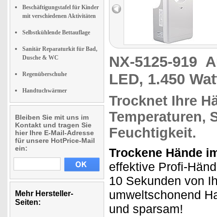
Beschäftigungstafel für Kinder
mit verschiedenen Aktivitäten
Selbstkühlende Bettauflage
Sanitär Reparaturkit für Bad,
NX-5125-919
A
Dusche & WC
Regenüberschuhe
LED, 1.450 Wat
Handtuchwärmer
Trocknet Ihre H
Temperaturen,
S
Bleiben Sie mit uns im
Kontakt und tragen Sie
Feuchtigkeit.
hier Ihre E-Mail-Adresse
für unsere HotPrice-Mail
ein:
Trockene Hände i
effektive Profi-Hän
10 Sekunden von Ih
umweltschonend Han
Mehr Hersteller-
Seiten:
und sparsam!