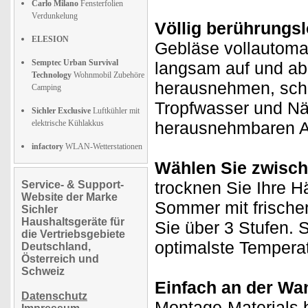
Carlo Milano
Fensterfolien
Verdunkelung
Völlig berührungsl
ELESION
Gebläse vollautoma
Semptec Urban Survival
langsam auf und ab
Technology
Wohnmobil Zubehöre
herausnehmen, schal
Camping
Tropfwasser und Nä
Sichler Exclusive
Luftkühler mit
elektrische Kühlakkus
herausnehmbaren Au
infactory
WLAN-Wetterstationen
Wählen Sie zwisch
trocknen Sie Ihre 
Service- & Support-
Website der Marke
Sommer mit frischer 
Sichler
Haushaltsgeräte für
Sie über 3 Stufen. S
die Vertriebsgebiete
optimalste Temperat
Deutschland,
Österreich und
Schweiz
Einfach an der Wan
Datenschutz
Montage-Materials b