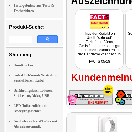
Auszeichnun
Testergebnisse aus Tests &
Testberichten
Produkt-Suche:
Tipp der Redaktion
Ge
Urteil: "sehr gut"
Fazit: "... In Büros,
Gaststätten oder sonst gut
besuchten Lokalitäten ist
Shopping:
der Händetrockner definitiv
eine gute Investition für das
FACTS 05/18
WC."
eb
Handtrockner
Kundenmeinu
GaN-USB-Wand-Netzteil mit
ausziehbarem Kabel
k
d
Berührungsloser Toiletten-
mac
Spülsensor, Akku, USB
LED-Toilettenlicht mit
Bewegungsmelder
Antibakterieller WC-Sitz mit
Absenkautomatik