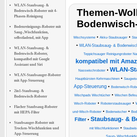
WLAN-Staubsaug- &
Themen-Wolk
Bodenwisch-Roboter mit 4-
Phasen-Reinigung
Bodenwisch-
Bodenreinigungs-Roboter mit
Saug-,Wischfunktion,
•
•
selbstladend, mit App
Wischsysteme
Akku-Staubsauger
Sta
•
WLAN-Staubsaug- & Bodenwisch-R
WLAN-Staubsaug- &
Bodenwisch-Roboter,
Teppichsauger Reinigungroboter N
kompatibel mit Google
kompatibel mit Amaz
Assistant und Siri
WLAN-Sta
•
Nasswischroboter
WLAN-Staubsauger-Roboter
•
Hauptbürsten Kehrmaschinen
Saugwis
mit App-Steuerung
App-Steuerung
•
Bodenwisch-Robo
2in1-Staubsaug- &
•
Wischpads Wischtücher
Wischen Befeu
Bodenwisch-Roboter
•
•
Wisch-Roboter
Roboterstaubsauger
Flacher Staubsaug-Roboter
•
•
und-Wisch-Roboter
Bodenwischer
Bod
mit HEPA-Filter
Staubsaug- & B
Filter
•
Staubsauger-Roboter mit
•
Trocken-Wischfunktion und
mit Wischfunktionen
Staubwis
App-Steuerung
Saug-,Wischfunktio