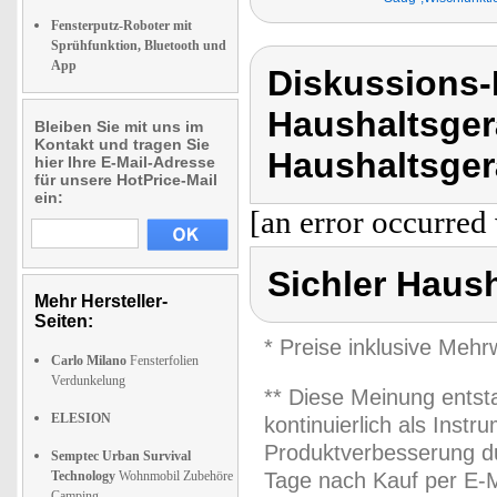
Fensterputz-Roboter mit
Sprühfunktion, Bluetooth und
App
Diskussions-
Haushaltsger
Bleiben Sie mit uns im
Kontakt und tragen Sie
Haushaltsger
hier Ihre E-Mail-Adresse
für unsere HotPrice-Mail
ein:
[an error occurred 
Sichler Haus
Mehr Hersteller-
Seiten:
* Preise inklusive Meh
Carlo Milano
Fensterfolien
Verdunkelung
** Diese Meinung entst
ELESION
kontinuierlich als Inst
Produktverbesserung du
Semptec Urban Survival
Technology
Wohnmobil Zubehöre
Tage nach Kauf per E-M
Camping