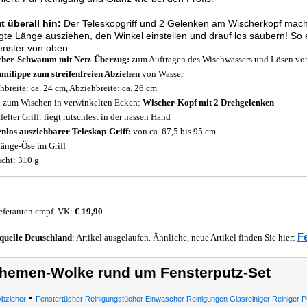
 überall hin:
Der Teleskopgriff und 2 Gelenken am Wischerkopf mache
gte Länge ausziehen, den Winkel einstellen und drauf los säubern! So 
enster von oben.
cher-Schwamm mit Netz-Überzug:
zum Auftragen des Wischwassers und Lösen vo
ilippe zum streifenfreien Abziehen
von Wasser
hbreite: ca. 24 cm, Abziehbreite: ca. 26 cm
l zum Wischen in verwinkelten Ecken:
Wischer-Kopf mit 2 Drehgelenken
felter Griff: liegt rutschfest in der nassen Hand
enlos ausziehbarer Teleskop-Griff:
von ca. 67,5 bis 95 cm
änge-Öse im Griff
cht: 310 g
eferanten empf. VK:
€ 19,90
F
quelle
Deutschland
: Artikel ausgelaufen. Ähnliche, neue Artikel finden Sie hier:
hemen-Wolke rund um Fensterputz-Set
•
bzieher
Fenstertücher Reinigungstücher Einwascher Reinigungen Glasreiniger Reiniger P