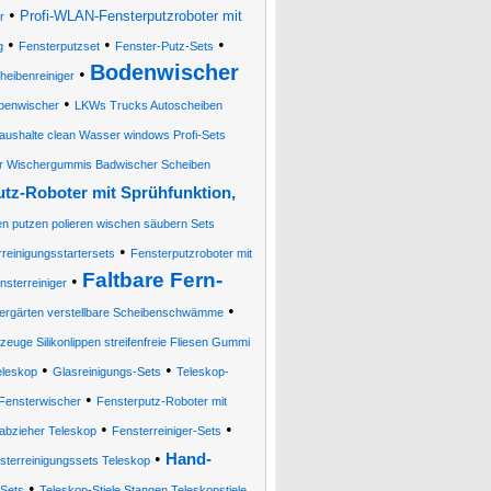
•
Profi-WLAN-Fensterputzroboter mit
r
•
•
•
g
Fensterputzset
Fenster-Putz-Sets
Bodenwischer
•
heibenreiniger
•
ibenwischer
LKWs Trucks Autoscheiben
aushalte clean Wasser windows Profi-Sets
er Wischergummis Badwischer Scheiben
utz-Roboter mit Sprühfunktion,
en putzen polieren wischen säubern Sets
•
reinigungsstartersets
Fensterputzroboter mit
Faltbare Fern-
•
sterreiniger
•
ntergärten verstellbare Scheibenschwämme
euge Silikonlippen streifenfreie Fliesen Gummi
•
•
eleskop
Glasreinigungs-Sets
Teleskop-
•
Fensterwischer
Fensterputz-Roboter mit
•
•
abzieher Teleskop
Fensterreiniger-Sets
•
Hand-
sterreinigungssets Teleskop
•
 Sets
Teleskop-Stiele Stangen Teleskopstiele