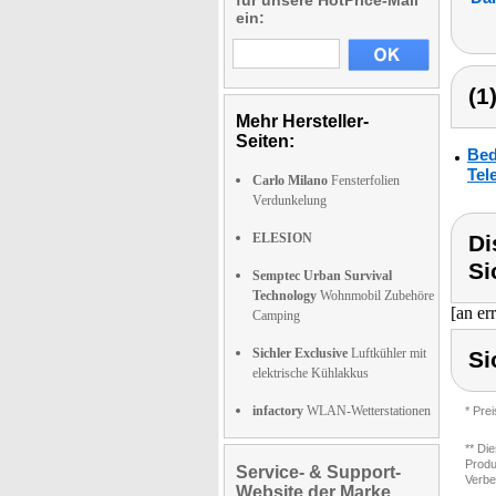
für unsere HotPrice-Mail
ein:
(1
Mehr Hersteller-
Seiten:
Bed
Tel
Carlo Milano
Fensterfolien
Verdunkelung
ELESION
Di
Si
Semptec Urban Survival
Technology
Wohnmobil Zubehöre
[an er
Camping
Sichler Exclusive
Luftkühler mit
Si
elektrische Kühlakkus
infactory
WLAN-Wetterstationen
* Pre
** Di
Produ
Service- & Support-
Verbe
Website der Marke