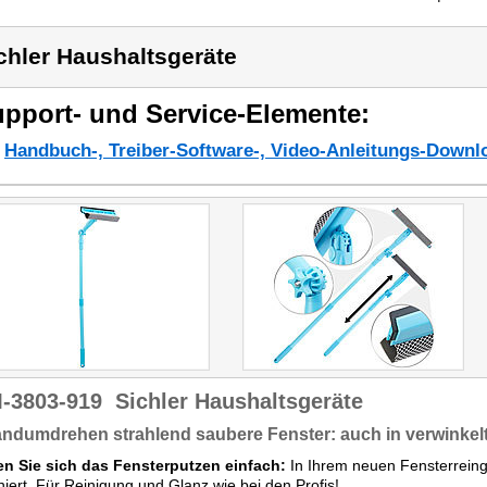
chler Haushaltsgeräte
pport- und Service-Elemente:
Handbuch-, Treiber-Software-, Video-Anleitungs-Downl
-3803-919
Sichler Haushaltsgeräte
ndumdrehen strahlend saubere Fenster: auch in verwinkel
n Sie sich das Fensterputzen einfach:
In Ihrem neuen Fensterrein
iert. Für Reinigung und Glanz wie bei den Profis!