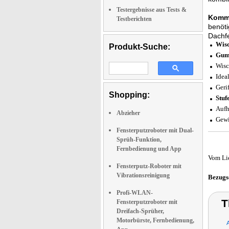
Testergebnisse aus Tests &
Kommt
Testberichten
benöti
Dachf
Wis
Produkt-Suche:
Gumm
Wisc
Idea
Gerif
Shopping:
Stuf
Aufh
Abzieher
Gewi
Fensterputzroboter mit Dual-
Sprüh-Funktion,
Fernbedienung und App
Vom Li
Fensterputz-Roboter mit
Vibrationsreinigung
Bezugs
Profi-WLAN-
T
Fensterputzroboter mit
Dreifach-Sprüher,
Motorbürste, Fernbedienung,
A