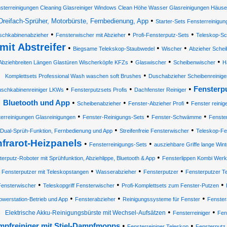
sterreinigungen Cleaning Glasreiniger Windows Clean Höhe Wasser Glasreinigungen Häuse
•
Dreifach-Sprüher, Motorbürste, Fernbedienung, App
Starter-Sets Fensterreinigun
•
•
•
schkabinenabzieher
Fensterwischer mit Abzieher
Profi-Fensterputz-Sets
Teleskop-Sc
mit Abstreifer
•
•
•
Biegsame Telekskop-Staubwedel
Wischer
Abzieher Sche
•
•
•
Abziehbreiten Längen Glastüren Wischerköpfe KFZs
Glaswischer
Scheibenwischer
H
•
Komplettsets Professional Wash waschen soft Brushes
Duschabzieher Scheibenreinig
•
•
•
Fensterp
schkabinenreiniger LKWs
Fensterputzsets Profis
Dachfenster Reiniger
•
•
•
Bluetooth und App
Scheibenabzieher
Fenster-Abzieher Profi
Fenster reinig
•
•
•
erreinigungen Glasreinigungen
Fenster-Reinigungs-Sets
Fenster-Schwämme
Fenster
•
•
Dual-Sprüh-Funktion, Fernbedienung und App
Streifenfreie Fensterwischer
Teleskop-Fen
nfrarot-Heizpanels
•
•
Fensterreinigungs-Sets
ausziehbare Griffe lange Wi
•
erputz-Roboter mit Sprühfunktion, Abziehlippe, Bluetooth & App
Fensterlippen Kombi Werkz
•
•
•
•
Fensterputzer mit Teleskopstangen
Wasserabzieher
Fensterputzer
Fensterputzer T
•
•
•
Fensterwischer
Teleskopgriff Fensterwischer
Profi-Komplettsets zum Fenster-Putzen
•
•
•
owerstation-Betrieb und App
Fensterabzieher
Reinigungssysteme für Fenster
Fenster
•
•
Elektrische Akku-Reinigungsbürste mit Wechsel-Aufsätzen
Fensterreiniger
Fen
•
•
pfreiniger mit Stiel-Dampfmopps
Fensterreiniger Teleskop
Fensterputz