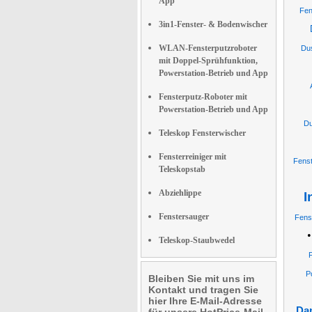
App
Fen
3in1-Fenster- & Bodenwischer
WLAN-Fensterputzroboter
Du
mit Doppel-Sprühfunktion,
Powerstation-Betrieb und App
Fensterputz-Roboter mit
Powerstation-Betrieb und App
Du
Teleskop Fensterwischer
Fensterreiniger mit
Fenst
Teleskopstab
Abziehlippe
I
Fenstersauger
Fenst
Teleskop-Staubwedel
P
Bleiben Sie mit uns im
Kontakt und tragen Sie
hier Ihre E-Mail-Adresse
Dam