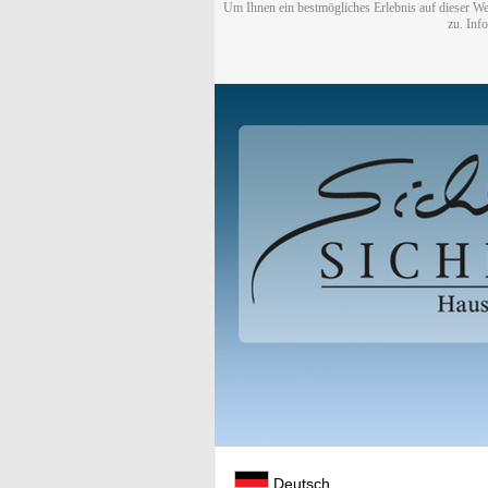
Um Ihnen ein bestmögliches Erlebnis auf dieser We
zu. Inf
Deutsch