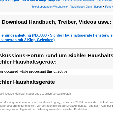
•
Teleskopstangen Wischbreiten Abziehlippen Gummilippen
Fenste
) Download Handbuch, Treiber, Videos usw.:
ienungsanleitung (NX3803 - Sichler Haushaltsgeräte Fensterwi
eskopstab mit 2 Kipp-Gelenken)
skussions-Forum rund um Sichler Haushalts
chler Haushaltsgeräte:
ror occurred while processing this directive]
chler Haushaltsgeräte
ise inklusive Mehrwertsteuer und zuzüglich Versandkosten
ese Meinung entstammt unserer Kundenbefragung, die wir seit 2010 kontinuierlich als Instru
ktverbesserung durchführen. Wir befragen hierzu alle Direktkunden 21 Tage nach Kauf per E
sserungsvorschlägen mit der Lieferung sowie den bestellten Produkten.