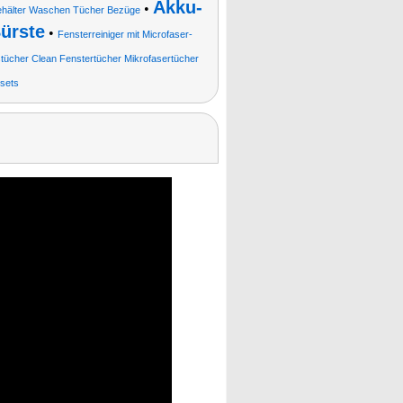
Akku-
•
ehälter Waschen Tücher Bezüge
ürste
•
Fensterreiniger mit Microfaser-
tücher Clean Fenstertücher Mikrofasertücher
ssets