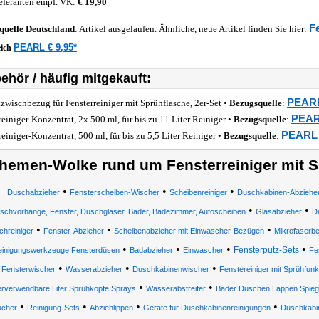
eferanten empf. VK:
€ 19,90
F
quelle
Deutschland
: Artikel ausgelaufen. Ähnliche, neue Artikel finden Sie hier:
PEARL € 9,95*
eich
ehör / häufig mitgekauft:
PEARL
tzwischbezug für Fensterreiniger mit Sprühflasche, 2er-Set •
Bezugsquelle
:
PEARL
reiniger-Konzentrat, 2x 500 ml, für bis zu 11 Liter Reiniger •
Bezugsquelle
:
PEARL 
reiniger-Konzentrat, 500 ml, für bis zu 5,5 Liter Reiniger •
Bezugsquelle
:
hemen-Wolke rund um Fensterreiniger mit S
•
•
•
Duschabzieher
Fensterscheiben-Wischer
Scheibenreiniger
Duschkabinen-Abziehe
•
•
schvorhänge, Fenster, Duschgläser, Bäder, Badezimmer, Autoscheiben
Glasabzieher
D
•
•
•
hreiniger
Fenster-Abzieher
Scheibenabzieher mit Einwascher-Bezügen
Mikrofaserbe
•
•
•
•
Fensterputz-Sets
einigungswerkzeuge Fensterdüsen
Badabzieher
Einwascher
Fe
•
•
•
Fensterwischer
Wasserabzieher
Duschkabinenwischer
Fenstereiniger mit Sprühfunk
•
•
rverwendbare Liter Sprühköpfe Sprays
Wasserabstreifer
Bäder Duschen Lappen Spiege
•
•
•
•
ücher
Reinigung-Sets
Abziehlippen
Geräte für Duschkabinenreinigungen
Duschkabi