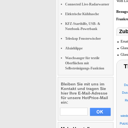
Vom Li
Connected Live-Radarwarner
Bezugs
Elektrische Kühltasche
Frankr
KFZ-Starthilfe, USB- &
Notebook-Powerbank
Zub
Teleskop Fensterwischer
Ersa
Glas
Abziehlippe
Glas
Waschsauger für textile
Oberflächen mit
T
Selbstreinigungs-Funktion
Bleiben Sie mit uns im
Du
Kontakt und tragen Sie
hier Ihre E-Mail-Adresse
Dusc
für unsere HotPrice-Mail
R
ein:
wiede
Putzt