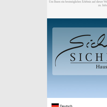
Um Ihnen ein bestmögliches Erlebnis auf dieser We
zu. Inf
Deutsch