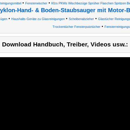
•
•
Reinigungsmittel
Fensterwischer
Kfzs PKWs Wischbezüge Sprüher Flaschen Spritzen B
yklon-Hand- & Boden-Staubsauger mit Motor-B
•
•
•
ügen
Haushalts-Geräte zu Glasreinigungen
Scheibenabzieher
Glastücher Reinigungs
•
Trockentücher Fensterputztücher
Fensterreinigung
) Download Handbuch, Treiber, Videos usw.: