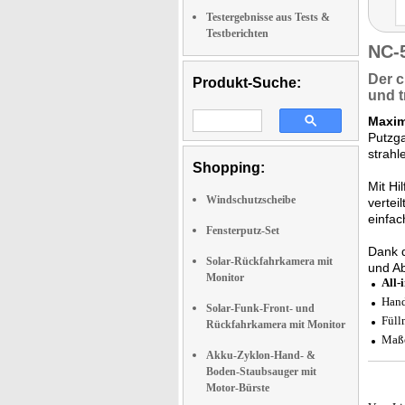
Testergebnisse aus Tests &
Testberichten
NC-
Der c
Produkt-Suche:
und
Maxim
Putzga
strah
Shopping:
Mit Hi
Windschutzscheibe
vertei
einfac
Fensterputz-Set
Dank d
Solar-Rückfahrkamera mit
und Ab
Monitor
All-
Hand
Solar-Funk-Front- und
Füll
Rückfahrkamera mit Monitor
Maße
Akku-Zyklon-Hand- &
Boden-Staubsauger mit
Motor-Bürste