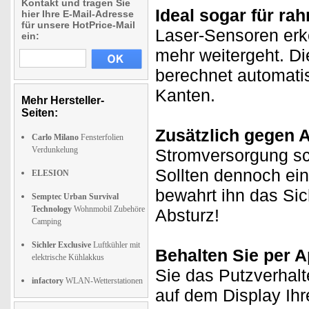
Kontakt und tragen Sie
Ideal sogar für ra
hier Ihre E-Mail-Adresse
für unsere HotPrice-Mail
Laser-Sensoren erk
ein:
mehr weitergeht. Die
berechnet automatis
Kanten.
Mehr Hersteller-
Seiten:
Zusätzlich gegen A
Carlo Milano
Fensterfolien
Verdunkelung
Stromversorgung sch
Sollten dennoch ein
ELESION
bewahrt ihn das Sic
Semptec Urban Survival
Technology
Wohnmobil Zubehöre
Absturz!
Camping
Sichler Exclusive
Luftkühler mit
Behalten Sie per A
elektrische Kühlakkus
Sie das Putzverhalt
infactory
WLAN-Wetterstationen
auf dem Display Ihr