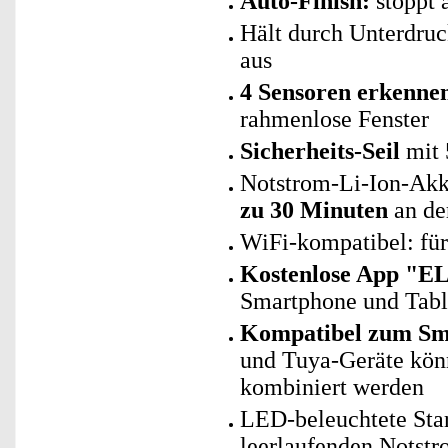
Auto-Finish:
stoppt 
Hält durch Unterdru
aus
4 Sensoren erkenne
rahmenlose Fenster
Sicherheits-Seil
mit 
Notstrom-Li-Ion-Akku
zu 30 Minuten
an de
WiFi-kompatibel: fü
Kostenlose App "E
Smartphone und Tab
Kompatibel zum Sma
und Tuya-Geräte kö
kombiniert werden
LED-beleuchtete Star
leerlaufenden Notstr