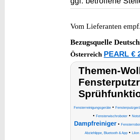
ggf. betroffene Stell
Vom Lieferanten emp
Bezugsquelle
Deutsch
PEARL € 2
Österreich
Themen-Wol
Fensterputzr
Sprühfunkti
•
Fensterreinigungsgeräte
Fensterputzger
•
•
Fensterwischroboter
Notst
Dampfreiniger
•
Fensterrobo
•
Abziehlippe, Bluetooth & App
LiIon