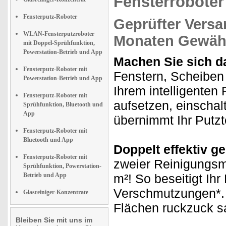
Fensterroboter
Fensterputz-Roboter
Geprüfter Versa
WLAN-Fensterputzroboter
Monaten Gewähr
mit Doppel-Sprühfunktion,
Powerstation-Betrieb und App
Machen Sie sich da
Fensterputz-Roboter mit
Fenstern, Scheiben
Powerstation-Betrieb und App
Ihrem intelligenten
Fensterputz-Roboter mit
aufsetzen, einscha
Sprühfunktion, Bluetooth und
App
übernimmt Ihr Putzt
Fensterputz-Roboter mit
Bluetooth und App
Doppelt effektiv g
Fensterputz-Roboter mit
zweier Reinigungsmi
Sprühfunktion, Powerstation-
Betrieb und App
m²! So beseitigt Ih
Verschmutzungen*. M
Glasreiniger-Konzentrate
Flächen ruckzuck s
Bleiben Sie mit uns im