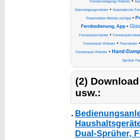
•
Fensterreinigungs Roboter
Aut
•
Glasreinigungsroboter
Automatische Fen
•
Pr
Powerstation-Betrieb und App
•
Glas
Fernbedienung, App
•
Fensterputzroboter
Fensterputzrobot
•
Fensterputz-Roboter
Putzroboter
•
Hand-Dampf
Fensterputz-Roboter
Sprüher Put
(2) Download
usw.:
Bedienungsanlei
Haushaltsgerät
Dual-Sprüher, 