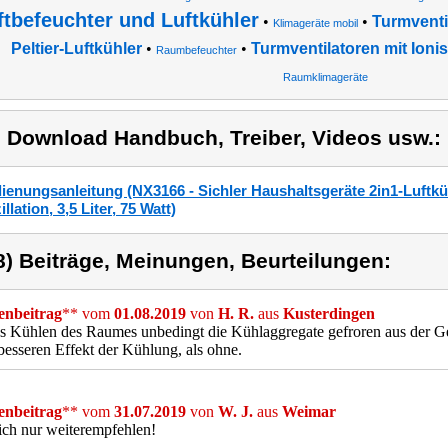
ftbefeuchter und Luftkühler
•
•
Turmventi
Klimageräte mobil
Peltier-Luftkühler
•
•
Turmventilatoren mit Ionis
Raumbefeuchter
Raumklimageräte
) Download Handbuch, Treiber, Videos usw.:
ienungsanleitung (NX3166 - Sichler Haushaltsgeräte 2in1-Luftkü
llation, 3,5 Liter, 75 Watt)
8) Beiträge, Meinungen, Beurteilungen:
nbeitrag
** vom
01.08.2019
von
H. R.
aus
Kusterdingen
s Kühlen des Raumes unbedingt die Kühlaggregate gefroren aus der Gefr
besseren Effekt der Kühlung, als ohne.
nbeitrag
** vom
31.07.2019
von
W. J.
aus
Weimar
ch nur weiterempfehlen!