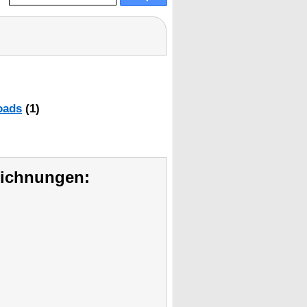
oads
(1)
eichnungen: