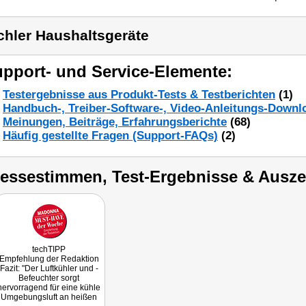
chler Haushaltsgeräte
pport- und Service-Elemente:
Testergebnisse aus Produkt-Tests & Testberichten
(1)
Handbuch-, Treiber-Software-, Video-Anleitungs-Downl
Meinungen, Beiträge, Erfahrungsberichte
(68)
Häufig gestellte Fragen (Support-FAQs)
(2)
ressestimmen, Test-Ergebnisse & Ausz
techTIPP
Empfehlung der Redaktion
Fazit: "Der Luftkühler und -
Befeuchter sorgt
hervorragend für eine kühle
Umgebungsluft an heißen