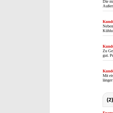
Die mi
Außent
Kunde
Neben 
Kühlun
Kunde
Zu Geg
gut. P
Kunde
Mit ei
länger
(2
Frage