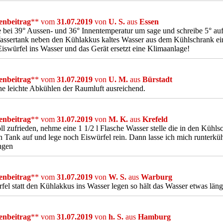
nbeitrag
** vom
31.07.2019
von
U. S.
aus
Essen
 bei 39° Aussen- und 36° Innentemperatur um sage und schreibe 5° auf
assertank neben den Kühlakkus kaltes Wasser aus dem Kühlschrank ei
iswürfel ins Wasser und das Gerät ersetzt eine Klimaanlage!
nbeitrag
** vom
31.07.2019
von
U. M.
aus
Bürstadt
ne leichte Abkühlen der Raumluft ausreichend.
nbeitrag
** vom
31.07.2019
von
M. K.
aus
Krefeld
ll zufrieden, nehme eine 1 1/2 l Flasche Wasser stelle die in den Kühls
n Tank auf und lege noch Eiswürfel rein. Dann lasse ich mich runterkü
ngen
nbeitrag
** vom
31.07.2019
von
W. S.
aus
Warburg
fel statt den Kühlakkus ins Wasser legen so hält das Wasser etwas läng
nbeitrag
** vom
31.07.2019
von
h. S.
aus
Hamburg