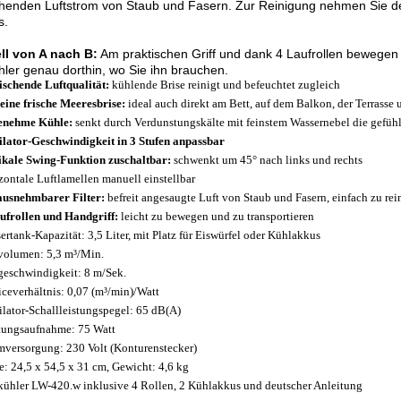
enden Luftstrom von Staub und Fasern. Zur Reinigung nehmen Sie den
s.
ll von A nach B:
Am praktischen Griff und dank 4 Laufrollen bewegen 
hler genau dorthin, wo Sie ihn brauchen.
ischende Luftqualität:
kühlende Brise reinigt und befeuchtet zugleich
eine frische Meeresbrise:
ideal auch direkt am Bett, auf dem Balkon, der Terrasse u
enehme Kühle:
senkt durch Verdunstungskälte mit feinstem Wassernebel die gefühl
ilator-Geschwindigkeit in 3 Stufen anpassbar
ikale Swing-Funktion zuschaltbar:
schwenkt um 45° nach links und rechts
zontale Luftlamellen manuell einstellbar
usnehmbarer Filter:
befreit angesaugte Luft von Staub und Fasern, einfach zu rei
ufrollen und Handgriff:
leicht zu bewegen und zu transportieren
ertank-Kapazität: 3,5 Liter, mit Platz für Eiswürfel oder Kühlakkus
volumen: 5,3 m³/Min.
geschwindigkeit: 8 m/Sek.
iceverhältnis: 0,07 (m³/min)/Watt
ilator-Schallleistungspegel: 65 dB(A)
tungsaufnahme: 75 Watt
mversorgung: 230 Volt (Konturenstecker)
: 24,5 x 54,5 x 31 cm, Gewicht: 4,6 kg
kühler LW-420.w inklusive 4 Rollen, 2 Kühlakkus und deutscher Anleitung