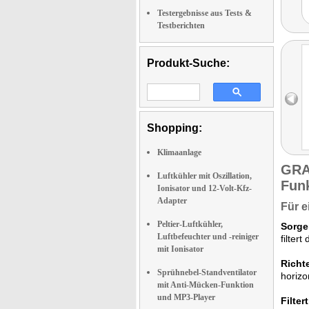
Testergebnisse aus Tests &
Testberichten
Produkt-Suche:
Shopping:
Klimaanlage
GRA
Luftkühler mit Oszillation,
Fun
Ionisator und 12-Volt-Kfz-
Adapter
Für e
Peltier-Luftkühler,
Sorge
Luftbefeuchter und -reiniger
filter
mit Ionisator
Richte
Sprühnebel-Standventilator
horizo
mit Anti-Mücken-Funktion
und MP3-Player
Filte