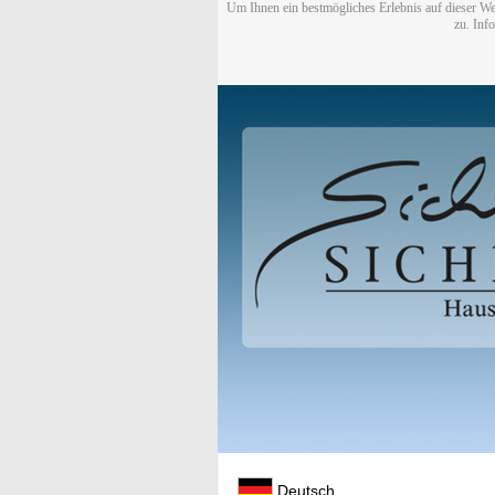
Um Ihnen ein bestmögliches Erlebnis auf dieser We
zu. Inf
Deutsch