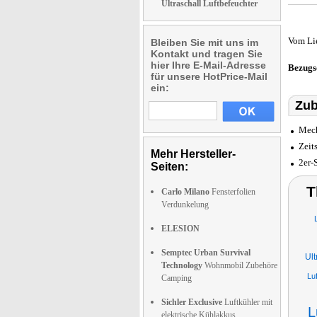
Ultraschall Luftbefeuchter
Vom Li
Bleiben Sie mit uns im
Kontakt und tragen Sie
hier Ihre E-Mail-Adresse
Bezugs
für unsere HotPrice-Mail
ein:
Zub
Mech
Zeit
Mehr Hersteller-
2er-
Seiten:
T
Carlo Milano
Fensterfolien
Verdunkelung
ELESION
Semptec Urban Survival
Ul
Technology
Wohnmobil Zubehöre
Lu
Camping
Sichler Exclusive
Luftkühler mit
L
elektrische Kühlakkus