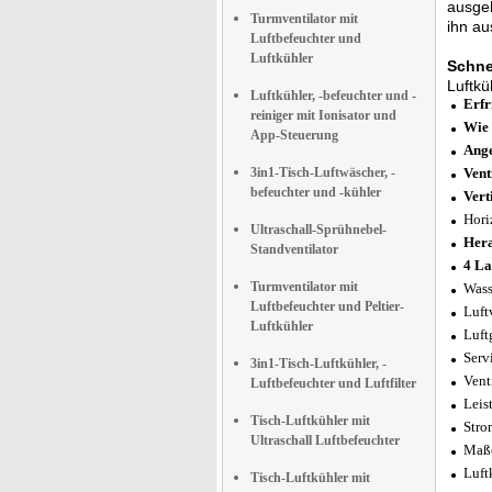
ausgeh
Turmventilator mit
ihn au
Luftbefeuchter und
Luftkühler
Schne
Luftkü
Luftkühler, -befeuchter und -
Erfr
reiniger mit Ionisator und
Wie 
App-Steuerung
Ang
3in1-Tisch-Luftwäscher, -
Vent
befeuchter und -kühler
Vert
Hori
Ultraschall-Sprühnebel-
Hera
Standventilator
4 La
Turmventilator mit
Wass
Luftbefeuchter und Peltier-
Luft
Luftkühler
Luft
Serv
3in1-Tisch-Luftkühler, -
Vent
Luftbefeuchter und Luftfilter
Leis
Tisch-Luftkühler mit
Stro
Ultraschall Luftbefeuchter
Maße
Luft
Tisch-Luftkühler mit