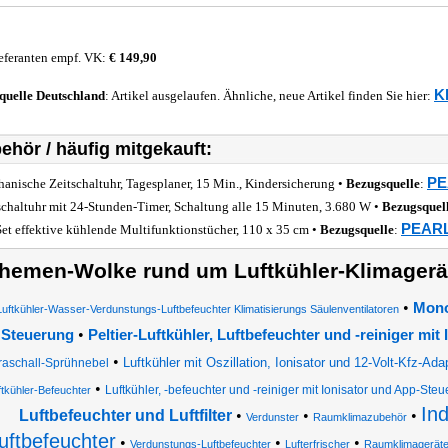
eferanten empf. VK:
€ 149,90
K
quelle
Deutschland
: Artikel ausgelaufen. Ähnliche, neue Artikel finden Sie hier:
ehör / häufig mitgekauft:
PE
anische Zeitschaltuhr, Tagesplaner, 15 Min., Kindersicherung •
Bezugsquelle
:
schaltuhr mit 24-Stunden-Timer, Schaltung alle 15 Minuten, 3.680 W •
Bezugsquel
PEARL 
Set effektive kühlende Multifunktionstücher, 110 x 35 cm •
Bezugsquelle
:
hemen-Wolke rund um Luftkühler-Klimagerä
•
Mono
Luftkühler-Wasser-Verdunstungs-Luftbefeuchter Klimatisierungs Säulenventilatoren
•
Steuerung
Peltier-Luftkühler, Luftbefeuchter und -reiniger mit
•
Luftkühler mit Oszillation, Ionisator und 12-Volt-Kfz-Ada
traschall-Sprühnebel
•
Luftkühler, -befeuchter und -reiniger mit Ionisator und App-Ste
ftkühler-Befeuchter
Ind
Luftbefeuchter und Luftfilter
•
•
•
Verdunster
Raumklimazubehör
uftbefeuchter
•
•
•
Verdunstungs-Luftbefeuchter
Lufterfrischer
Raumklimagerät