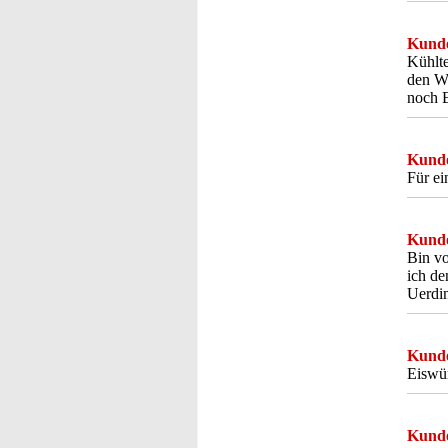
Kunde
Kühlte
den W
noch E
Kunde
Für ei
Kunde
Bin vo
ich de
Uerdi
Kunde
Eiswür
Kunde