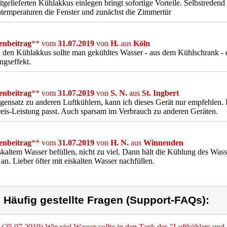
tgelieferten Kühlakkus einlegen bringt sofortige Vorteile. Selbstredend
emperaturen die Fenster und zunächst die Zimmertür
nbeitrag
** vom
31.07.2019
von
H.
aus
Köln
den Kühlakkus sollte man gekühltes Wasser - aus dem Kühlschrank - ein
gseffekt.
nbeitrag
** vom
31.07.2019
von
S. N.
aus
St. Ingbert
ensatz zu anderen Luftkühlern, kann ich dieses Gerät nur empfehlen. D
reis-Leistung passt. Auch sparsam im Verbrauch zu anderen Geräten.
nbeitrag
** vom
31.07.2019
von
H. N.
aus
Winnenden
skaltem Wasser befüllen, nicht zu viel. Dann hält die Kühlung des Wa
 an. Lieber öfter mit eiskalten Wasser nachfüllen.
) Häufig gestellte Fragen (Support-FAQs):
(25.07.2019) Wie viel Wasser sollte in den Tank des "Luftkühlers und 