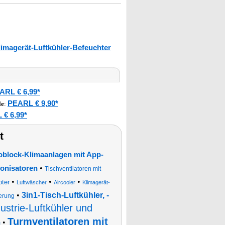
limagerät-Luftkühler-Befeuchter
ARL € 6,99*
PEARL € 9,90*
le
:
€ 6,99*
t
block-Klimaanlagen mit App-
•
 Ionisatoren
Tischventilatoren mit
•
•
•
pter
Luftwäscher
Aircooler
Klimagerät-
•
3in1-Tisch-Luftkühler, -
uerung
ustrie-Luftkühler und
Turmventilatoren mit
•
e