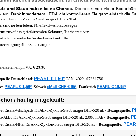
tz und Staub haben keine Chance:
Die rotierende Motor-Bodenbür
iv auf. Dank integriertem LED-Licht kontrollieren Sie ganz einfach die S
tenaufsatz für Zyklon-Staubsauger BHS-520.ak
ert motorbetrieben:
für effektives Staubsaugen
ernt zuverlässig tiefsitzenden Schmutz, Tierhaare u.v.m.
-Licht
für einfache Sauberkeits-Kontrolle
mversorgung über Staubsauger
eferanten empf. VK:
€ 29,90
PEARL € 1,50*
quelle
Deutschland
:
EAN:
4022107361750
PEARL € 1,50*
eMall CHF 6.95*
PEARL € 19,95*
ich
;
Schweiz
;
Frankreich
ehör / häufig mitgekauft:
P
Set Ersatz-Wischpads für Akku-Zyklon-Staubsauger BHS-520.ak •
Bezugsquelle
:
PE
tz-Akku für Akku-Zyklon-Staubsauger BHS-520.ak, 2.000 mAh •
Bezugsquelle
:
PEARL
Set Ersatz-Filter für Akku-Zyklon-Staubsauger BHS-520.ak •
Bezugsquelle
: