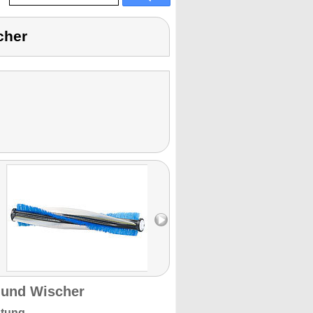
cher
 und Wischer
stung