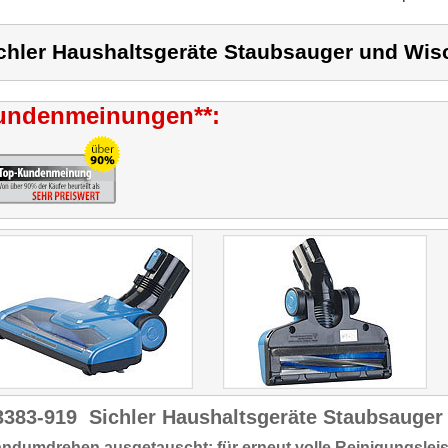
chler Haushaltsgeräte Staubsauger und Wis
undenmeinungen**:
3383-919
Sichler Haushaltsgeräte Staubsauger
ndumdrehen ausgetauscht: für erneut volle Reinigungslei