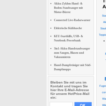
T
Akku-Zyklon-Hand- &
A
Boden-Staubsauger mit
Motor-Bürste
Sta
Connected Live-Radarwarner
Ak
Elektrische Kühltasche
Stau
Teppi
KFZ-Starthilfe, USB- &
Notebook-Powerbank
•
3in1-Akku-Handstaubsauger
zum Saugen, Blasen und
Vakuumieren
Hand-Dampfreiniger mit Stiel-
Dampfmopps
Bleiben Sie mit uns im
Kontakt und tragen Sie
Fuge
hier Ihre E-Mail-Adresse
cor
für unsere HotPrice-Mail
ein:
Wa
Wi