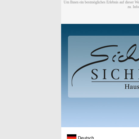
Um Ihnen ein bestmögliches Erlebnis auf dieser We
zu. Inf
Deutsch