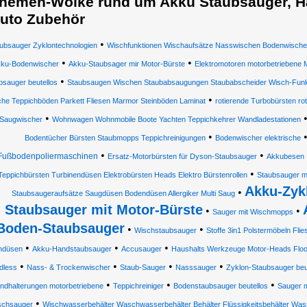
hemen-Wolke rund um Akku Staubsauger, H
uto Zubehör
•
ubsauger Zyklontechnologien
Wischfunktionen Wischaufsätze Nasswischen Bodenwischer 
•
•
ku-Bodenwischer
Akku-Staubsager mir Motor-Bürste
Elektromotoren motorbetriebene
•
bsauger beutellos
Staubsaugen Wischen Staubabsaugungen Staubabscheider Wisch-Funk
•
che Teppichböden Parkett Fliesen Marmor Steinböden Laminat
rotierende Turbobürsten ro
•
Saugwischer
Wohnwagen Wohnmobile Boote Yachten Teppichkehrer Wandladestationen
•
Bodentücher Bürsten Staubmopps Teppichreinigungen
Bodenwischer elektrische
•
•
Fußbodenpoliermaschinen
Ersatz-Motorbürsten für Dyson-Staubsauger
Akkubesen
•
Teppichbürsten Turbinendüsen Elektrobürsten Heads Elektro Bürstenrollen
Staubsauger mi
Akku-Zyk
•
Staubsaugeraufsätze Saugdüsen Bodendüsen Allergiker Multi Saug
Staubsauger mit Motor-Bürste
•
•
Sauger mit Wischmopps
Boden-Staubsauger
•
•
Wischstaubsauger
Stoffe 3in1 Polstermöbeln Flie
•
•
•
ndüsen
Akku-Handstaubsauger
Accusauger
Haushalts Werkzeuge Motor-Heads Floo
•
•
•
•
dless
Nass- & Trockenwischer
Staub-Sauger
Nasssauger
Zyklon-Staubsauger beu
•
•
•
ndhalterungen motorbetriebene
Teppichreiniger
Bodenstaubsauger beutellos
Sauger 
•
schsauger
Wischwasserbehälter Waschwasserbehälter Behälter Flüssigkeitsbehälter Was