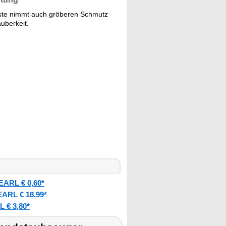
ste nimmt auch gröberen Schmutz
auberkeit.
EARL € 0,60*
ARL € 18,99*
 € 3,80*