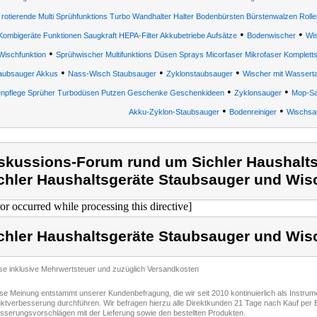
rotierende Multi Sprühfunktions Turbo Wandhalter Halter Bodenbürsten Bürstenwalzen Rolle
•
•
Kombigeräte Funktionen Saugkraft HEPA-Filter Akkubetriebe Aufsätze
Bodenwischer
Wi
•
Wischfunktion
Sprühwischer Multifunktions Düsen Sprays Micorfaser Mikrofaser Komplet
•
•
•
aubsauger Akkus
Nass-Wisch Staubsauger
Zyklonstaubsauger
Wischer mit Wassert
•
•
npflege Sprüher Turbodüsen Putzen Geschenke Geschenkideen
Zyklonsauger
Mop-Sa
•
•
Akku-Zyklon-Staubsauger
Bodenreiniger
Wischsa
skussions-Forum rund um Sichler Haushalts
chler Haushaltsgeräte Staubsauger und Wis
ror occurred while processing this directive]
chler Haushaltsgeräte Staubsauger und Wis
ise inklusive Mehrwertsteuer und zuzüglich Versandkosten
ese Meinung entstammt unserer Kundenbefragung, die wir seit 2010 kontinuierlich als Instru
ktverbesserung durchführen. Wir befragen hierzu alle Direktkunden 21 Tage nach Kauf per E
sserungsvorschlägen mit der Lieferung sowie den bestellten Produkten.