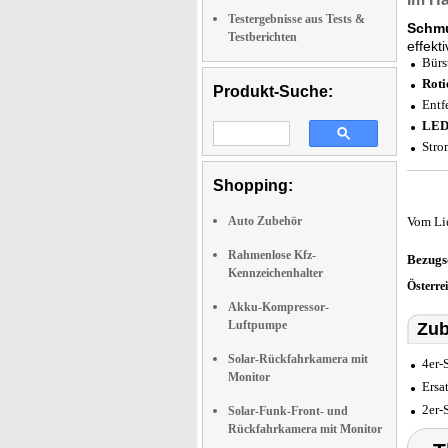
Testergebnisse aus Tests &
Schmu
Testberichten
effekt
Bürs
Roti
Produkt-Suche:
Entf
LED
Stro
Shopping:
Auto Zubehör
Vom Li
Rahmenlose Kfz-
Bezugs
Kennzeichenhalter
Österre
Akku-Kompressor-
Luftpumpe
Zub
Solar-Rückfahrkamera mit
4er-
Monitor
Ersa
2er-
Solar-Funk-Front- und
Rückfahrkamera mit Monitor