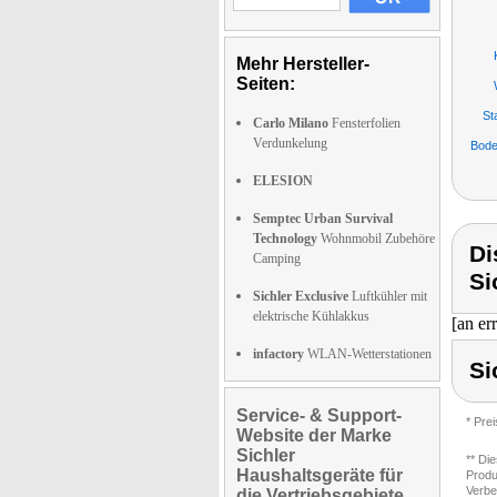
Mehr Hersteller-
Seiten:
St
Carlo Milano
Fensterfolien
Verdunkelung
Bode
ELESION
Semptec Urban Survival
Technology
Wohnmobil Zubehöre
Di
Camping
Si
Sichler Exclusive
Luftkühler mit
elektrische Kühlakkus
[an er
infactory
WLAN-Wetterstationen
Si
Service- & Support-
* Pre
Website der Marke
Sichler
** Di
Haushaltsgeräte für
Produ
Verbe
die Vertriebsgebiete