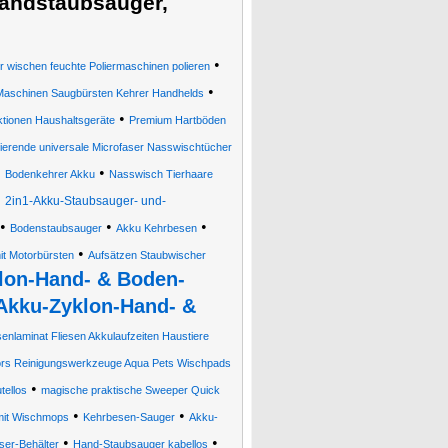
andstaubsauger,
•
wischen feuchte Poliermaschinen polieren
•
 Maschinen Saugbürsten Kehrer Handhelds
•
tionen Haushaltsgeräte
Premium Hartböden
tierende universale Microfaser Nasswischtücher
•
•
Bodenkehrer Akku
Nasswisch Tierhaare
•
2in1-Akku-Staubsauger- und-
•
•
•
Bodenstaubsauger
Akku Kehrbesen
•
t Motorbürsten
Aufsätzen Staubwischer
lon-Hand- & Boden-
Akku-Zyklon-Hand- &
senlaminat Fliesen Akkulaufzeiten Haustiere
rs Reinigungswerkzeuge Aqua Pets Wischpads
•
tellos
magische praktische Sweeper Quick
•
•
mit Wischmops
Kehrbesen-Sauger
Akku-
•
•
ser-Behälter
Hand-Staubsauger kabellos