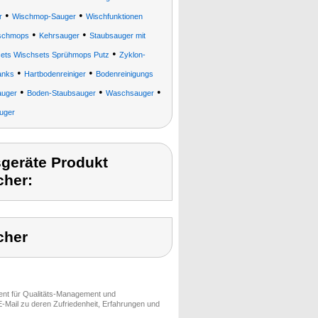
•
•
r
Wischmop-Sauger
Wischfunktionen
•
•
schmops
Kehrsauger
Staubsauger mit
•
tsets Wischsets Sprühmops Putz
Zyklon-
•
•
anks
Hartbodenreiniger
Bodenreinigungs
•
•
•
uger
Boden-Staubsauger
Waschsauger
uger
geräte Produkt
cher:
cher
ment für Qualitäts-Management und
-Mail zu deren Zufriedenheit, Erfahrungen und