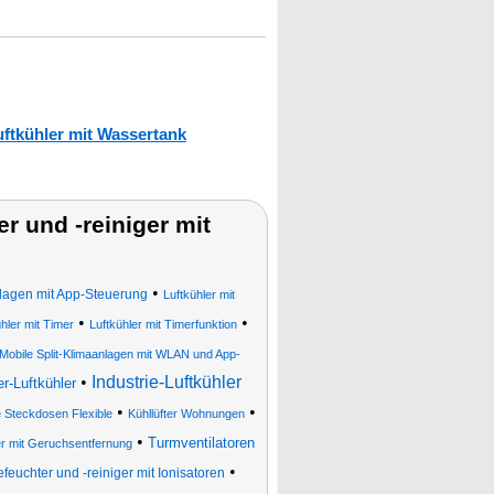
uftkühler mit Wassertank
r und -reiniger mit
•
agen mit App-Steuerung
Luftkühler mit
•
•
hler mit Timer
Luftkühler mit Timerfunktion
Mobile Split-Klimaanlagen mit WLAN und App-
•
Industrie-Luftkühler
r-Luftkühler
•
•
 Steckdosen Flexible
Kühllüfter Wohnungen
•
Turmventilatoren
er mit Geruchsentfernung
•
befeuchter und -reiniger mit Ionisatoren