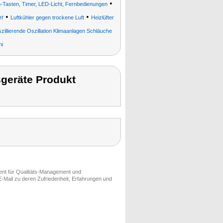
•
ch-Tasten, Timer, LED-Licht, Fernbedienungen
•
•
er
Luftkühler gegen trockene Luft
Heizlüfter
illierende Oszillation Klimaanlagen Schläuche
ni
geräte Produkt
ment für Qualitäts-Management und
-Mail zu deren Zufriedenheit, Erfahrungen und