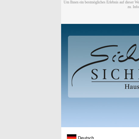
Um Ihnen ein bestmögliches Erlebnis auf dieser We
zu. Inf
Deutsch