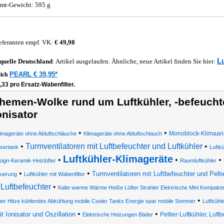
mt-Gewicht: 595 g
eferanten empf. VK:
€ 49,98
L
quelle
Deutschland
: Artikel ausgelaufen. Ähnliche, neue Artikel finden Sie hier:
PEARL € 39,95*
eich
,33 pro Ersatz-Wabenfilter.
hemen-Wolke rund um Luftkühler, -befeuchte
onisator
•
•
Monoblock-Klimaanl
imageräte ohne Abluftschläuche
Klimageräte ohne Abluftschlauch
•
Turmventilatoren mit Luftbefeuchter und Luftkühler
•
sertank
Luftkü
Luftkühler-Klimageräte
•
•
•
ign-Keramik-Heizlüfter
Raumluftkühler
•
•
Turmventilatoren mit Luftbefeuchter und Peltie
euerung
Luftkühler mit Wabenfilter
Luftbefeuchter
•
Kalte warme Wärme Heiße Lüfter Strahler Elektrische Mini Kompakte
•
r Hitze kühlendes Abkühlung mobile Cooler Tanks Energie spar mobile Sommer
Luftkühl
•
•
t Ionisator und Oszillation
Peltier-Luftkühler, Luft
Elektrische Heizungen Bäder