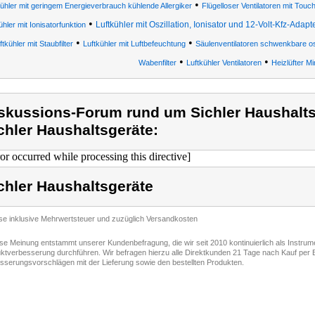
•
kühler mit geringem Energieverbrauch kühlende Allergiker
Flügelloser Ventilatoren mit Tou
•
Luftkühler mit Oszillation, Ionisator und 12-Volt-Kfz-Adapt
ühler mit Ionisatorfunktion
•
•
ftkühler mit Staubfilter
Luftkühler mit Luftbefeuchtung
Säulenventilatoren schwenkbare osz
•
•
Wabenfilter
Luftkühler Ventilatoren
Heizlüfter Mi
skussions-Forum rund um Sichler Haushalts
chler Haushaltsgeräte:
ror occurred while processing this directive]
chler Haushaltsgeräte
ise inklusive Mehrwertsteuer und zuzüglich Versandkosten
ese Meinung entstammt unserer Kundenbefragung, die wir seit 2010 kontinuierlich als Instru
ktverbesserung durchführen. Wir befragen hierzu alle Direktkunden 21 Tage nach Kauf per E
sserungsvorschlägen mit der Lieferung sowie den bestellten Produkten.