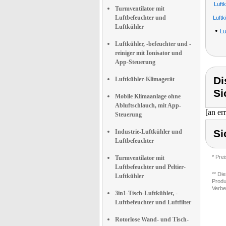
Luft
Turmventilator mit
Luftbefeuchter und
Luftk
Luftkühler
•
Lu
Luftkühler, -befeuchter und -
reiniger mit Ionisator und
App-Steuerung
Di
Luftkühler-Klimagerät
Si
Mobile Klimaanlage ohne
Abluftschlauch, mit App-
[an er
Steuerung
Si
Industrie-Luftkühler und
Luftbefeuchter
* Pre
Turmventilator mit
Luftbefeuchter und Peltier-
** Di
Luftkühler
Produ
Verbe
3in1-Tisch-Luftkühler, -
Luftbefeuchter und Luftfilter
Rotorlose Wand- und Tisch-