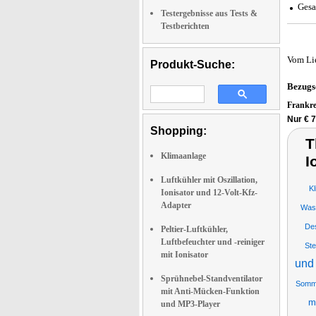
Gesa
Testergebnisse aus Tests &
Testberichten
Vom Li
Produkt-Suche:
Bezugs
Frankr
Nur € 7
Shopping:
T
Klimaanlage
I
Luftkühler mit Oszillation,
Kl
Ionisator und 12-Volt-Kfz-
Adapter
Was
Des
Peltier-Luftkühler,
Luftbefeuchter und -reiniger
St
mit Ionisator
und 
Sprühnebel-Standventilator
Somme
mit Anti-Mücken-Funktion
mi
und MP3-Player