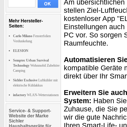
Am übersichtlichen 
stellen Ziel-Luftfeu
kostenloser App "
Mehr Hersteller-
Einstellungen auch
Seiten:
PC vor. So sorgen S
Carlo Milano
Fensterfolien
Verdunkelung
Raumfeuchte.
ELESION
Automatisieren Si
Semptec Urban Survival
Technology
Wohnmobil Zubehöre
kompatible Geräte m
Camping
direkt über Ihr Sma
Sichler Exclusive
Luftkühler mit
elektrische Kühlakkus
Erweitern Sie auch
infactory
WLAN-Wetterstationen
System:
Haben Sie 
Zuhause, die Sie p
Service- & Support-
wir die gute Nachri
Website der Marke
Sichler
Ihren Smart-Life- u
Haushaltsgeräte für