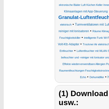
ektronische Bäder Luft Küchen Keller In
Klimaanlagen mit App-Steuerung
Granulat-Luftentfeuch
•
Turmventilatoren mit Luf
elektrisch
•
reiniger mit Ionisatoren
Räume Klimage
•
Feuchtigkeitskiller
intelligente Funk Wi
•
Volt-Kfz-Adapter
Trockner Air elektri
•
Entfeuchter
Luftentfeuchter mit WLAN-
befeuchter und -reiniger mit Ionisator u
Effekte wiederverwendbare Allergien Po
Raumentfeuchtungen Feuchtigkeitstrockn
•
•
H
Echo
Dehumidifier
(1) Download
usw.: