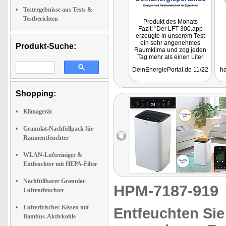
Testergebnisse aus Tests &
Testberichten
Produkt des Monats
Fazit: "Der LFT-300.app
erzeugte in unserem Test
ein sehr angenehmes
Produkt-Suche:
Raumklima und zog jeden
Tag mehr als einen Liter
Wasser aus der Luft
DeinEnergiePortal.de 11/22
ha
unseres Badezimmers, was
die Schimmelbildung und
das Feuchtigkeitsniveau
deutlich verringerte. Unter
Shopping:
dem Strich können wir
sagen, dass es sich bei
Klimagerät
dem Produkt um eine gute
Investition für feuchte
Räume handelt, da sie das
Granulat-Nachfüllpack für
Raumklima deutlich
Raumentfeuchter
verbessert und zuverlässig
ihren Dienst versieht."
WLAN-Luftreiniger &
Entfeuchter mit HEPA-Filter
Nachfüllbarer Granulat-
HPM-7187-91
Luftentfeuchter
Lufterfrischer-Kissen mit
Entfeuchten Sie
Bambus-Aktivkohle