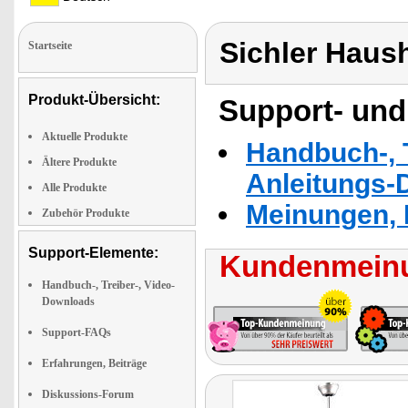
Sichler Haus
Startseite
Produkt-Übersicht:
Support- und
Aktuelle Produkte
Handbuch-, T
Ältere Produkte
Anleitungs-
Alle Produkte
Meinungen, 
Zubehör Produkte
Support-Elemente:
Kundenmeinu
Handbuch-, Treiber-, Video-
Downloads
Support-FAQs
Erfahrungen, Beiträge
Diskussions-Forum