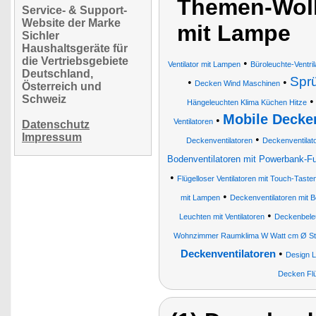
Themen-Wolk
Service- & Support-
Website der Marke
mit Lampe
Sichler
Haushaltsgeräte für
die Vertriebsgebiete
•
Ventilator mit Lampen
Büroleuchte-Ventril
Deutschland,
Sprü
•
•
Decken Wind Maschinen
Österreich und
Schweiz
Hängeleuchten Klima Küchen Hitze
Mobile Decke
•
Ventilatoren
Datenschutz
Impressum
•
Deckenventilatoren
Deckenventilat
Bodenventilatoren mit Powerbank-Fu
•
Flügelloser Ventilatoren mit Touch-Tast
•
mit Lampen
Deckenventilatoren mit 
•
Leuchten mit Ventilatoren
Deckenbeleu
Wohnzimmer Raumklima W Watt cm Ø Stu
•
Deckenventilatoren
Design L
Decken Flü