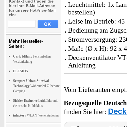
Kontakt und tragen Sie
Leuchtmittel: 1x Lam
hier Ihre E-Mail-Adresse
für unsere HotPrice-Mail
bestellen)
ein:
Leise im Betrieb: 45
Bedienung am Zugsch
Stromversorgung: 23
Mehr Hersteller-
Seiten:
Maße (Ø x H): 92 x 4
Deckenventilator VT
Carlo Milano
Fensterfolien
Verdunkelung
Anleitung
ELESION
Semptec Urban Survival
Technology
Wohnmobil Zubehöre
Vom Lieferanten emp
Camping
Sichler Exclusive
Luftkühler mit
Bezugsquelle
Deutsch
elektrische Kühlakkus
Deck
finden Sie hier:
infactory
WLAN-Wetterstationen