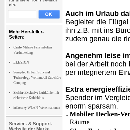
für unsere HotPrice-Mail
ein:
Auch im Urlaub da
Begleiter die Flüge
ihn z.B. mit ins Bü
Mehr Hersteller-
Seiten:
zudem genau die ri
Carlo Milano
Fensterfolien
Verdunkelung
Angenehm leise im
bei der Arbeit noc
ELESION
per integriertem Ein
Semptec Urban Survival
Technology
Wohnmobil Zubehöre
Camping
Extra energieeffizi
Sichler Exclusive
Luftkühler mit
Spender im Verglei
elektrische Kühlakkus
enorm sparsam.
infactory
WLAN-Wetterstationen
Mobiler Decken-Vent
Räume
Service- & Support-
Website der Marke