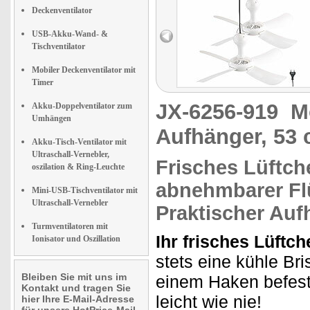
Deckenventilator
USB-Akku-Wand- &
Tischventilator
Mobiler Deckenventilator mit
Timer
JX-6256-919
M
Akku-Doppelventilator zum
Umhängen
Aufhänger, 53 
Akku-Tisch-Ventilator mit
Ultraschall-Vernebler,
Frisches Lüftch
oszilation & Ring-Leuchte
abnehmbarer Fl
Mini-USB-Tischventilator mit
Ultraschall-Vernebler
Praktischer
Auf
Turmventilatoren mit
Ihr frisches Lüftc
Ionisator und Oszillation
stets eine kühle Br
Bleiben Sie mit uns im
einem Haken befesti
Kontakt und tragen Sie
leicht wie nie!
hier Ihre E-Mail-Adresse