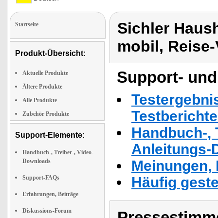
Sichler Haus
Startseite
mobil, Reise-
Produkt-Übersicht:
Support- und
Aktuelle Produkte
Ältere Produkte
Testergebni
Alle Produkte
Testbericht
Zubehör Produkte
Handbuch-, T
Support-Elemente:
Anleitungs-
Handbuch-, Treiber-, Video-
Downloads
Meinungen, 
Support-FAQs
Häufig geste
Erfahrungen, Beiträge
Diskussions-Forum
Pressestimme