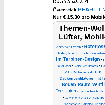
B0GYS52GZM
PEARL € 2
Österreich
Nur € 15,00 pro Mobil
Themen-Wolke
Lüfter, Mobil
Rotorlos
•
Zimmerventilatoren
Tasten, Timer, LED-Licht, Fernbedie
im Turbinen-Design
•
F
•
•
Rotoblätter
Reise-Ventilatoren
Ca
•
Volt
Deckenventilator für Bür
Deckenventilatoren mit T
Boden-Raum-Ventil
Oszillation
•
Eurobuchse Air Klim
•
Gewichte leichte Schlafen Arbe
Wohnmobile Camping Zuhause 