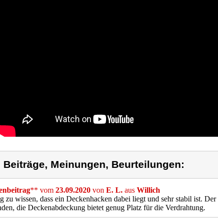
) Beiträge, Meinungen, Beurteilungen:
nbeitrag
** vom
23.09.2020
von
E. L.
aus
Willich
g zu wissen, dass ein Deckenhacken dabei liegt und sehr stabil ist. Der 
den, die Deckenabdeckung bietet genug Platz für die Verdrahtung.