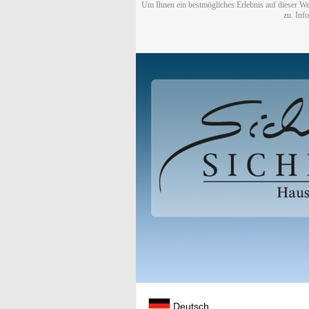
Um Ihnen ein bestmögliches Erlebnis auf dieser We
zu. Inf
Deutsch