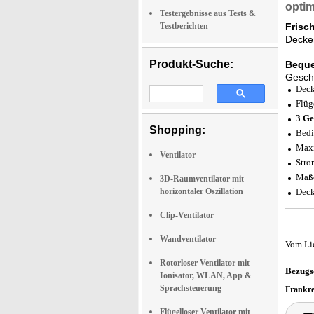
optim
Testergebnisse aus Tests &
Testberichten
Frisc
Decken
Produkt-Suche:
Bequ
Geschw
Deck
Flüg
3 Ge
Shopping:
Bedi
Maxi
Ventilator
Stro
Maße
3D-Raumventilator mit
horizontaler Oszillation
Deck
Clip-Ventilator
Wandventilator
Vom Li
Rotorloser Ventilator mit
Bezugs
Ionisator, WLAN, App &
Sprachsteuerung
Frankr
Flügelloser Ventilator mit