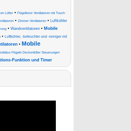
•
en Lüfter
Flügelloser Ventilatoren mit Touch-
•
•
Luftkühler
tilatoren
Zimmer-Ventilatoren
•
•
Mobile
Wandventilatoren
enung
•
Luftkühler, -befeuchter und -reiniger mit
n
Mobile
•
ilatoren
ebläse Flügeln Deckenlüfter Steuerungen
ations-Funktion und Timer