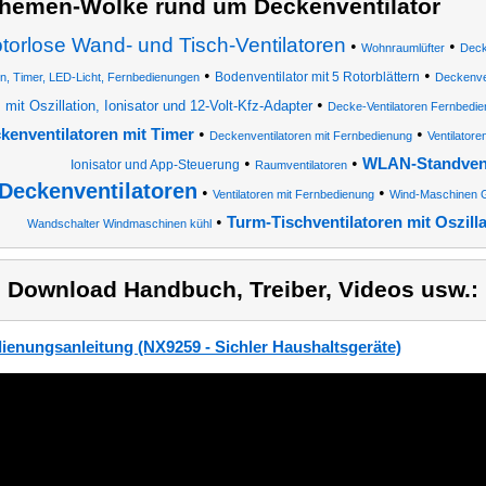
hemen-Wolke rund um Deckenventilator
torlose Wand- und Tisch-Ventilatoren
•
•
Wohnraumlüfter
Deck
•
•
Bodenventilator mit 5 Rotorblättern
n, Timer, LED-Licht, Fernbedienungen
Deckenven
•
mit Oszillation, Ionisator und 12-Volt-Kfz-Adapter
Decke-Ventilatoren Fernbedi
•
•
kenventilatoren mit Timer
Deckenventilatoren mit Fernbedienung
Ventilatore
•
•
WLAN-Standvent
Ionisator und App-Steuerung
Raumventilatoren
Deckenventilatoren
•
•
Ventilatoren mit Fernbedienung
Wind-Maschinen G
•
Turm-Tischventilatoren mit Oszill
Wandschalter Windmaschinen kühl
) Download Handbuch, Treiber, Videos usw.:
ienungsanleitung (NX9259 - Sichler Haushaltsgeräte)