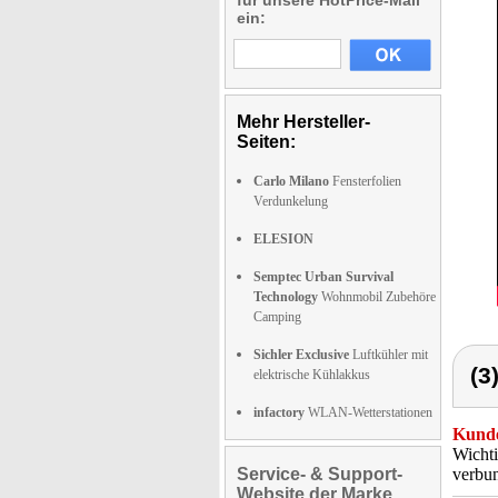
für unsere HotPrice-Mail
ein:
Mehr Hersteller-
Seiten:
Carlo Milano
Fensterfolien
Verdunkelung
ELESION
Semptec Urban Survival
Technology
Wohnmobil Zubehöre
Camping
Sichler Exclusive
Luftkühler mit
(3
elektrische Kühlakkus
infactory
WLAN-Wetterstationen
Kunde
Wichti
Service- & Support-
verbun
Website der Marke