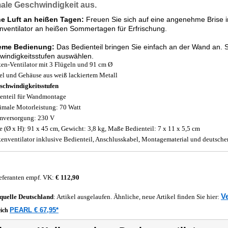
ale Geschwindigkeit aus.
he Luft an heißen Tagen:
Freuen Sie sich auf eine angenehme Brise i
ventilator an heißen Sommertagen für Erfrischung.
eme Bedienung:
Das Bedienteil bringen Sie einfach an der Wand an. 
indigkeitsstufen auswählen.
en-Ventilator mit 3 Flügeln und 91 cm Ø
el und Gehäuse aus weiß lackiertem Metall
schwindigkeitsstufen
enteil für Wandmontage
male Motorleistung: 70 Watt
mversorgung: 230 V
 (Ø x H): 91 x 45 cm, Gewicht: 3,8 kg, Maße Bedienteil: 7 x 11 x 5,5 cm
enventilator inklusive Bedienteil, Anschlusskabel, Montagematerial und deutsche
eferanten empf. VK:
€ 112,90
Ve
quelle
Deutschland
: Artikel ausgelaufen. Ähnliche, neue Artikel finden Sie hier:
PEARL € 67,95*
eich