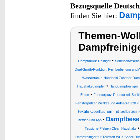
Bezugsquelle
Deutsch
Damp
finden Sie hier:
Themen-Wol
Dampfreinig
•
Dampfdruck-Reiniger
Scheibenwischer
Dual-Sprüh-Funktion, Fernbedienung und 
Wassertanks Handheld Zubehör Damp
•
Haushaltsdampfer
Handdampfreiniger
•
Enten
Fensterputz-Roboter mit Sprüh
Fensterputzer Werkzeuge Aufsätze 220 v
textile Oberflächen mit Selbstrein
Dampfbese
•
Betrieb und App
Teppiche Pfelgen Clean Haushalts
Dampfreiniger für Toiletten WCs Bäder D