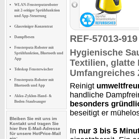
WLAN-Fensterputzroboter
mit 2-seitiger Sprühfunktion
und App-Steuerung
Glasreiniger-Konzentrat
REF-57013-91
Dampfbesen
Fensterputz-Roboter mit
Hygienische Sau
Sprühfunktion, Bluetooth und
App
Textilien,
glatte
Teleskop Fensterwischer
Umfangreiches Z
Fensterputz-Roboter mit
Reinigt
umweltfreu
Bluetooth und App
handliche Dampfrein
Akku-Zyklon-Hand- &
Boden-Staubsauger
besonders gründli
beseitigt er mühelos
Bleiben Sie mit uns im
Kontakt und tragen Sie
hier Ihre E-Mail-Adresse
In
nur 3 bis 5 Minu
für unsere HotPrice-Mail
ein: