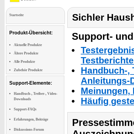
Sichler Haus
Startseite
Produkt-Übersicht:
Support- und
Aktuelle Produkte
Testergebni
Ältere Produkte
Testbericht
Alle Produkte
Handbuch-, T
Zubehör Produkte
Anleitungs-
Support-Elemente:
Meinungen, 
Handbuch-, Treiber-, Video-
Häufig geste
Downloads
Support-FAQs
Pressestimme
Erfahrungen, Beiträge
Diskussions-Forum
Auszeichnun