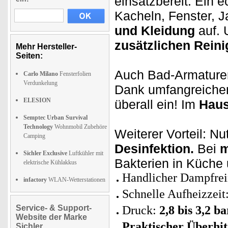
einsatzbereit. Ein e
Kacheln, Fenster, J
und Kleidung
auf.
zusätzlichen Reini
Mehr Hersteller-
Seiten:
Auch Bad-Armature
Carlo Milano
Fensterfolien
Verdunkelung
Dank umfangreichem
ELESION
überall ein! Im
Haus
Semptec Urban Survival
Technology
Wohnmobil Zubehöre
Weiterer Vorteil: N
Camping
Desinfektion.
Bei
m
Sichler Exclusive
Luftkühler mit
Bakterien in Küche
elektrische Kühlakkus
Handlicher Dampfrei
infactory
WLAN-Wetterstationen
Schnelle Aufheizzeit
Service- & Support-
Druck:
2,8 bis 3,2 ba
Website der Marke
Praktischer Überhi
Sichler