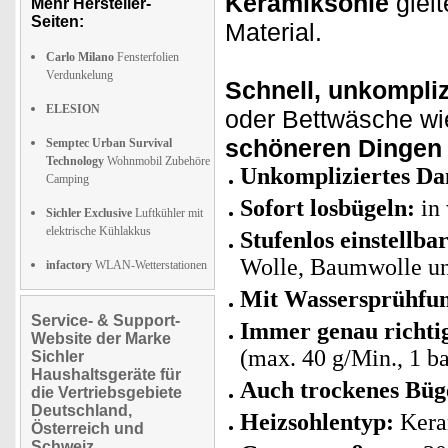
Keramiksohle
gleit
Mehr Hersteller-
Seiten:
Material.
Carlo Milano
Fensterfolien
Verdunkelung
Schnell, unkompliz
ELESION
oder Bettwäsche wie
schöneren Dingen
Semptec Urban Survival
Technology
Wohnmobil Zubehöre
Unkompliziertes Da
Camping
Sofort losbügeln:
in 
Sichler Exclusive
Luftkühler mit
elektrische Kühlakkus
Stufenlos einstellb
Wolle, Baumwolle u
infactory
WLAN-Wetterstationen
Mit Wassersprühfun
Service- & Support-
Immer genau richti
Website der Marke
(max. 40 g/Min., 1 ba
Sichler
Haushaltsgeräte für
Auch trockenes Büg
die Vertriebsgebiete
Deutschland,
Heizsohlentyp:
Keram
Österreich und
Schweiz