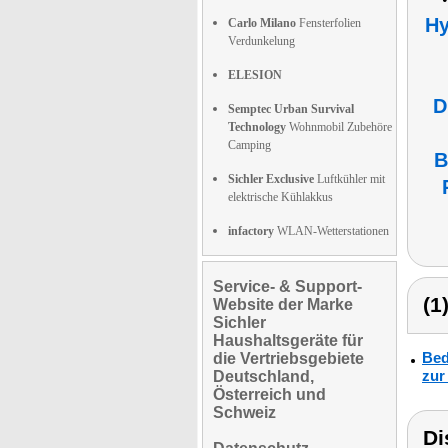
Hy
Carlo Milano
Fensterfolien
Verdunkelung
ELESION
D
Semptec Urban Survival
Technology
Wohnmobil Zubehöre
Camping
B
Sichler Exclusive
Luftkühler mit
elektrische Kühlakkus
infactory
WLAN-Wetterstationen
Service- & Support-
(1
Website der Marke
Sichler
Haushaltsgeräte für
Bed
die Vertriebsgebiete
zur
Deutschland,
Österreich und
Schweiz
Di