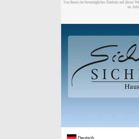
Um Ihnen ein bestmögliches Erlebnis auf dieser We
zu. Inf
Deutsch