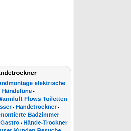
ändetrockner
ndmontage elektrische
 Händeföne
•
armluft Flows Toiletten
sser
Händetrockner
•
•
dmontierte Badzimmer
 Gastro
Hände-Trockner
•
äuser Kunden Besuche