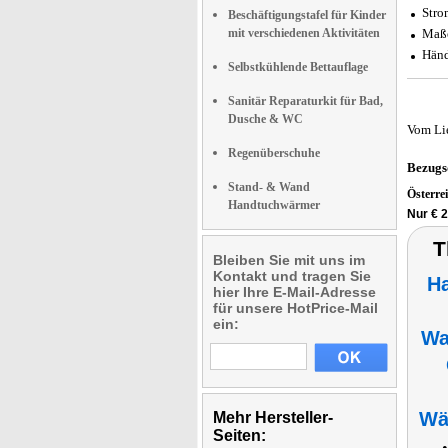
Stro
Beschäftigungstafel für Kinder
mit verschiedenen Aktivitäten
Maße
Händ
Selbstkühlende Bettauflage
Sanitär Reparaturkit für Bad,
Dusche & WC
Vom Li
Regenüberschuhe
Bezugs
Stand- & Wand
Österre
Handtuchwärmer
Nur € 
T
Bleiben Sie mit uns im
Kontakt und tragen Sie
H
hier Ihre E-Mail-Adresse
für unsere HotPrice-Mail
ein:
Wa
Wä
Mehr Hersteller-
Seiten: