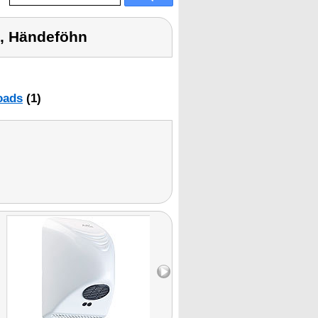
o, Händeföhn
oads
(1)