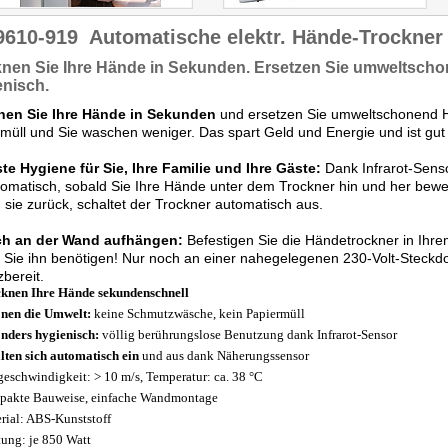
9610-919
Automatische elektr. Hände-Trockne
knen Sie Ihre Hände
in Sekunden
. Ersetzen Sie
umweltscho
enisch
.
nen Sie Ihre Hände in Sekunden
und ersetzen Sie umweltschonend Ha
müll und Sie waschen weniger. Das spart Geld und Energie und ist gut 
e Hygiene für Sie, Ihre Familie und Ihre Gäste:
Dank Infrarot-Senso
tomatisch, sobald Sie Ihre Hände unter dem Trockner hin und her bew
 sie zurück, schaltet der Trockner automatisch aus.
ch an der Wand aufhängen:
Befestigen Sie die Händetrockner in Ihr
 Sie ihn benötigen! Nur noch an einer nahegelegenen 230-Volt-Steckdo
zbereit.
knen Ihre Hände sekundenschnell
nen die Umwelt:
keine Schmutzwäsche, kein Papiermüll
nders hygienisch:
völlig berührungslose Benutzung dank Infrarot-Sensor
lten sich automatisch ein
und aus dank Näherungssensor
geschwindigkeit: > 10 m/s, Temperatur: ca. 38 °C
akte Bauweise, einfache Wandmontage
rial: ABS-Kunststoff
tung: je 850 Watt