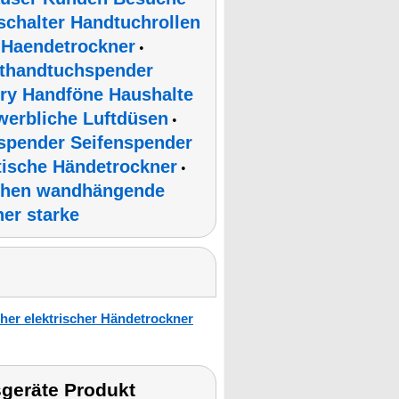
schalter Handtuchrollen
 Haendetrockner
•
lthandtuchspender
ry Handföne Haushalte
werbliche Luftdüsen
•
spender Seifenspender
ische Händetrockner
•
chen wandhängende
er starke
her elektrischer Händetrockner
geräte Produkt