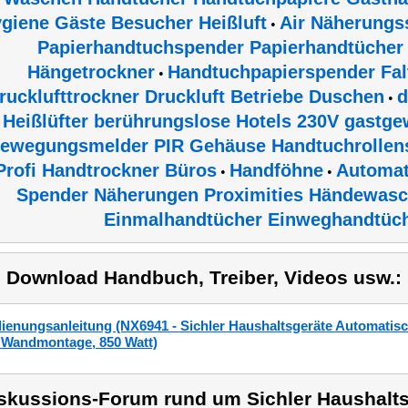
giene Gäste Besucher Heißluft
Air Näherungs
•
Papierhandtuchspender Papierhandtücher
Hängetrockner
Handtuchpapierspender Fa
•
rucklufttrockner Druckluft Betriebe Duschen
d
•
Heißlüfter berührungslose Hotels 230V gastge
ewegungsmelder PIR Gehäuse Handtuchrollen
Profi Handtrockner Büros
Handföhne
Automat
•
•
Spender Näherungen Proximities Händewas
Einmalhandtücher Einweghandtüch
) Download Handbuch, Treiber, Videos usw.:
ienungsanleitung (NX6941 - Sichler Haushaltsgeräte Automatisc
 Wandmontage, 850 Watt)
skussions-Forum rund um Sichler Haushalts