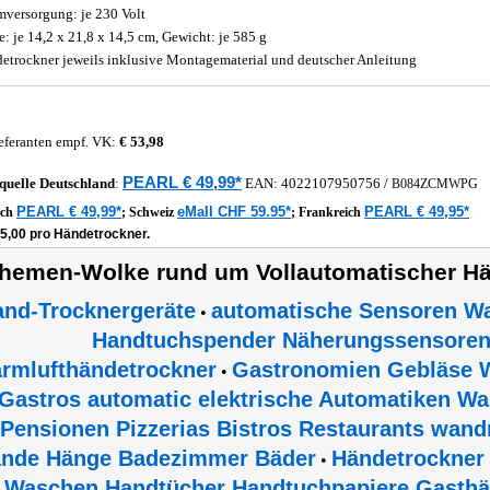
mversorgung: je 230 Volt
: je 14,2 x 21,8 x 14,5 cm, Gewicht: je 585 g
etrockner jeweils inklusive Montagematerial und deutscher Anleitung
eferanten empf. VK:
€ 53,98
PEARL € 49,99*
quelle
Deutschland
:
EAN:
4022107950756
/
B084ZCMWPG
PEARL € 49,99*
eMall CHF 59.95*
PEARL € 49,95*
ich
;
Schweiz
;
Frankreich
25,00 pro Händetrockner.
hemen-Wolke rund um Vollautomatischer H
and-Trocknergeräte
automatische Sensoren Wa
•
Handtuchspender Näherungssensoren
rmlufthändetrockner
Gastronomien Gebläse W
•
Gastros automatic elektrische Automatiken Wa
Pensionen Pizzerias Bistros Restaurants wan
nde Hänge Badezimmer Bäder
Händetrockner
•
Waschen Handtücher Handtuchpapiere Gasth
•