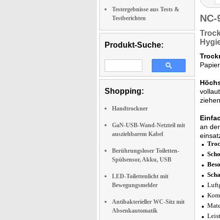
Testergebnisse aus Tests &
NC-
Testberichten
Troc
Hygi
Produkt-Suche:
Trock
Papier
Höchst
Shopping:
vollau
ziehen
Handtrockner
Einfa
GaN-USB-Wand-Netzteil mit
an der
ausziehbarem Kabel
einsat
Troc
Berührungsloser Toiletten-
Scho
Spülsensor, Akku, USB
Beso
Scha
LED-Toilettenlicht mit
Luft
Bewegungsmelder
Komp
Antibakterieller WC-Sitz mit
Mate
Absenkautomatik
Leis