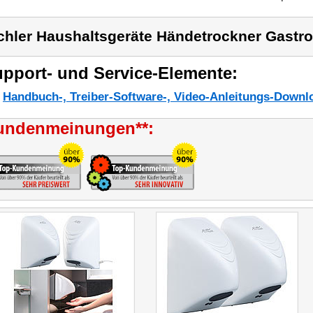
chler Haushaltsgeräte Händetrockner Gastr
pport- und Service-Elemente:
Handbuch-, Treiber-Software-, Video-Anleitungs-Downl
undenmeinungen**: