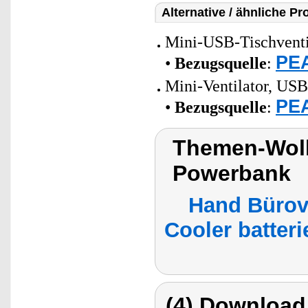
Alternative / ähnliche Pr
Mini-USB-Tischventil
PEA
•
Bezugsquelle
:
Mini-Ventilator, US
PEA
•
Bezugsquelle
:
Themen-Wolk
Powerbank
Hand Bürov
Cooler batteri
(4) Download