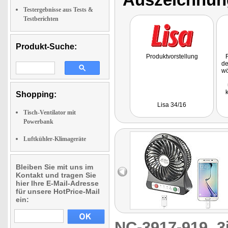
Testergebnisse aus Tests &
Testberichten
Produkt-Suche:
Produktvorstellung
F
de
wö
Shopping:
ei
Lisa 34/16
(.
Tisch-Ventilator mit
Powerbank
Luftkühler-Klimageräte
Bleiben Sie mit uns im
Kontakt und tragen Sie
hier Ihre E-Mail-Adresse
für unsere HotPrice-Mail
ein:
NC-3917-919
3