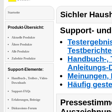
Sichler Haus
Startseite
Produkt-Übersicht:
Support- und
Aktuelle Produkte
Testergebni
Ältere Produkte
Testbericht
Alle Produkte
Handbuch-, T
Zubehör Produkte
Anleitungs-
Support-Elemente:
Meinungen, 
Handbuch-, Treiber-, Video-
Häufig geste
Downloads
Support-FAQs
Pressestimme
Erfahrungen, Beiträge
Diskussions-Forum
Auszeichnun