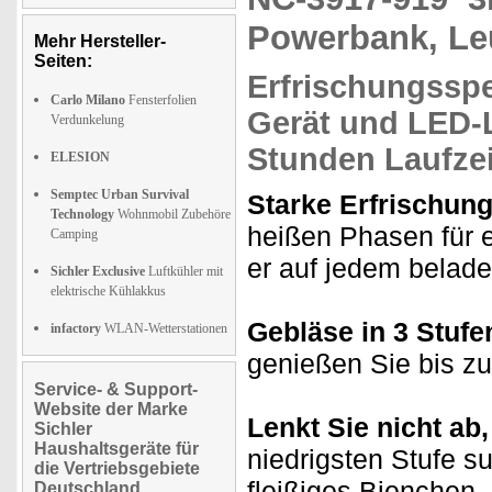
Powerbank, Le
Mehr Hersteller-
Seiten:
Erfrischungssp
Carlo Milano
Fensterfolien
Gerät und
LED-
Verdunkelung
Stunden Laufzei
ELESION
Semptec Urban Survival
Starke Erfrischun
Technology
Wohnmobil Zubehöre
heißen Phasen für e
Camping
er auf jedem belade
Sichler Exclusive
Luftkühler mit
elektrische Kühlakkus
Gebläse in 3 Stufe
infactory
WLAN-Wetterstationen
genießen Sie bis z
Service- & Support-
Website der Marke
Lenkt Sie nicht ab,
Sichler
Haushaltsgeräte für
niedrigsten Stufe s
die Vertriebsgebiete
fleißiges Bienchen.
Deutschland,