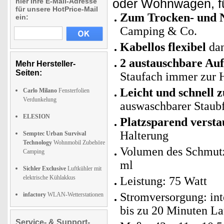
oder Wohnwagen, f
hier Ihre E-Mail-Adresse
für unsere HotPrice-Mail
Zum Trocken- und 
ein:
Camping & Co.
Kabellos flexibel
dan
2 austauschbare Auf
Mehr Hersteller-
Seiten:
Staufach immer zur 
Leicht und schnell z
Carlo Milano
Fensterfolien
Verdunkelung
auswaschbarer Staubf
ELESION
Platzsparend versta
Halterung
Semptec Urban Survival
Technology
Wohnmobil Zubehöre
Volumen des Schmutz
Camping
ml
Sichler Exclusive
Luftkühler mit
elektrische Kühlakkus
Leistung: 75 Watt
Stromversorgung: int
infactory
WLAN-Wetterstationen
bis zu 20 Minuten Lau
Service- & Support-