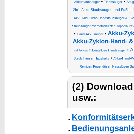
•
•
Akkustaubsauger
Tischsauger
Saug
2in1-Akku-Staubsauger- und-Fußbod
Akku Mini Turbo Handstaubsauger & -Ge
Staubsauger mit motorisierter Doppelbürst
Akku-Zyk
•
•
Hand-Akkusauger
Akku-Zyklon-Hand- &
•
•
A
mit Akkus
Beutellose Handsauger
•
Staub Häuser Haushalts
Akku-Hand-Wa
Reinigen Fugendüsen Nassdüsen Saugen
(2) Download
usw.:
Konformitätser
Bedienungsanlei