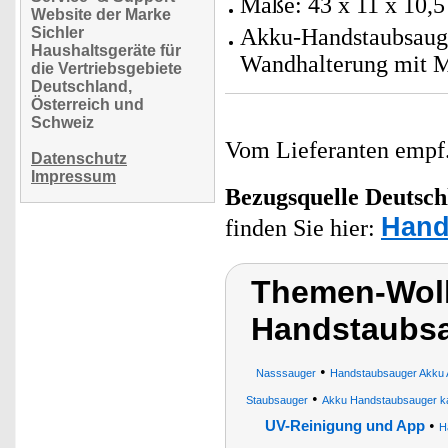
Maße: 43 x 11 x 10,5
Website der Marke
Sichler
Akku-Handstaubsauger
Haushaltsgeräte für
Wandhalterung mit M
die Vertriebsgebiete
Deutschland,
Österreich und
Schweiz
Vom Lieferanten emp
Datenschutz
Impressum
Bezugsquelle
Deutsch
Hand
finden Sie hier:
Themen-Wolk
Handstaubs
•
Nasssauger
Handstaubsauger Akku 
•
Staubsauger
Akku Handstaubsauger ka
•
UV-Reinigung und App
H