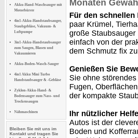
Monaten Gewähr
Akku-Hand-Waschsauger mit
Motorbürste
Für den schnellen
4in1-Akku-Handstaubsauger,
paar Krümel, Tierha
Staubgebläse, Vakuum- &
große Staubsauger 
Luftpumpe
einfach von der pra
3in1-Akku-Handstaubsauger
zum Saugen, Blasen und
dem Schmutz fix zu
Vakuumieren
Akku-Boden-Wasch-Sauger
Genießen Sie Bewe
4in1 Akku Mini Turbo
Sie ohne störendes 
Handstaubsauger & -Gebläse
Fugen, Oberflächen 
Zyklon-Akku-Hand- &
der kompakte Staub
Bodensauger zum Nass- und
Trockensaugen
Ihr nützlicher Helf
Nähmaschinen
Autos ist der cleve
Bleiben Sie mit uns im
Boden und Kofferra
Kontakt und tragen Sie