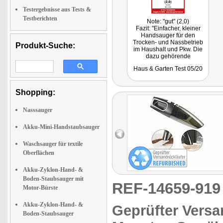
Testergebnisse aus Tests &
Testberichten
Note: "gut" (2,0)
Fazit: "Einfacher, kleiner
Handsauger für den
Trocken- und Nassbetrieb
Produkt-Suche:
im Haushalt und Pkw. Die
dazu gehörende
Fugendüse und der
Haus & Garten Test 05/20
Wassersaugaufsatz wurden
sehr praktisch gleich im
Gerät untergebracht, so
dass das Zubehör jederzeit
Shopping:
griffbereit verfügbar ist."
Nasssauger
Akku-Mini-Handstaubsauger
Waschsauger für textile
Oberflächen
Akku-Zyklon-Hand- &
Boden-Staubsauger mit
REF-14659-91
Motor-Bürste
Akku-Zyklon-Hand- &
Geprüfter Versa
Boden-Staubsauger