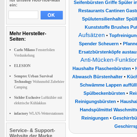
für unsere HotPrice-Mail
Seifenbürsten Griffe Spüler in
ein:
Restaurants Cantinen Gast
Spülutensilienhalter Spü
Kunststoffe Brushes Pu
Mehr Hersteller-
Aufsätzen
•
Topfreinigun
Seiten:
•
Spender Scheuern
Pfann
Carlo Milano
Fensterfolien
Ersatzbürstenköpfe austa
Verdunkelung
Anti-Mücken-Funktio
ELESION
•
Haushalte Flaschenbürsten
Semptec Urban Survival
•
Abwasch Bürstenhalter
Küc
Technology
Wohnmobil Zubehöre
Schwämme Lappen auffüllb
Camping
•
Spülbeckenbürsten
Rei
Sichler Exclusive
Luftkühler mit
•
Reinigungsbürsten
Haushal
elektrische Kühlakkus
Handspülmittel Waschmitte
infactory
WLAN-Wetterstationen
•
Reinigungen
Geschirrbü
Geschirrs
Service- & Support-
Website der Marke