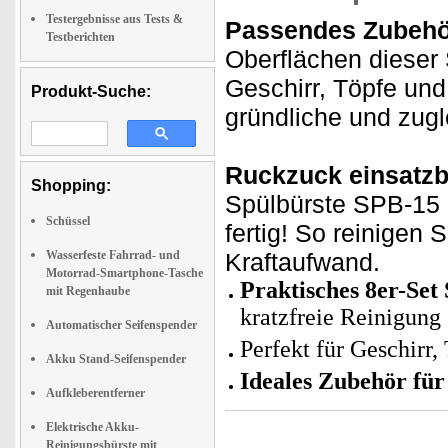
Testergebnisse aus Tests &
Passendes Zubehör
Testberichten
Oberflächen dieser
Geschirr, Töpfe und
Produkt-Suche:
gründliche und zugl
Ruckzuck einsatzb
Shopping:
Spülbürste SPB-15 
Schüssel
fertig! So reinigen 
Wasserfeste Fahrrad- und
Kraftaufwand.
Motorrad-Smartphone-Tasche
Praktisches 8er-Se
mit Regenhaube
kratzfreie Reinigung
Automatischer Seifenspender
Perfekt für Geschirr,
Akku Stand-Seifenspender
Ideales Zubehör für
Aufkleberentferner
Elektrische Akku-
Reinigungsbürste mit