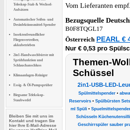
Vom Lieferanten emp
Teleskop-Stab & Wechsel-
Aufsätzen
Bezugsquelle
Deutsch
Automatischer Seifen- und
Desinfektionsmittel-Spender
B0F8TQGL17
Insektenfreundlicher
PEARL € 4
Österreich
Fliegenvertreiber,
akkubetrieben
Nur € 0,53 pro Spül
2in1-Handwaschbürste mit
Themen-Wolk
Sprühfunktion und
Schlauchanschluss
Schüssel
Klimaanlagen-Reiniger
2in1-USB-LED-Leuc
Essig- & Öl-Pumpsprüher
•
Spülmittelspender
abwa
Biegsame Telekskop-
Staubwedel
•
Reservoirs
Spülbürsten Set
•
ml Spüli
Spuelmittelspende
Bleiben Sie mit uns im
Schüsseln Küchenutensilli
Kontakt und tragen Sie
Geschirrspüler sauber pr
hier Ihre E-Mail-Adresse