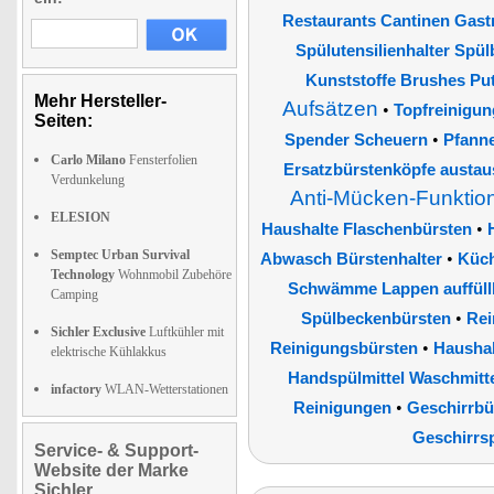
Restaurants Cantinen Gast
Spülutensilienhalter Spü
Kunststoffe Brushes Pu
Mehr Hersteller-
Aufsätzen
•
Topfreinigun
Seiten:
•
Spender Scheuern
Pfann
Carlo Milano
Fensterfolien
Ersatzbürstenköpfe austa
Verdunkelung
Anti-Mücken-Funktio
ELESION
•
Haushalte Flaschenbürsten
Semptec Urban Survival
•
Abwasch Bürstenhalter
Küc
Technology
Wohnmobil Zubehöre
Schwämme Lappen auffüllb
Camping
•
Spülbeckenbürsten
Rei
Sichler Exclusive
Luftkühler mit
•
Reinigungsbürsten
Haushal
elektrische Kühlakkus
Handspülmittel Waschmitte
infactory
WLAN-Wetterstationen
•
Reinigungen
Geschirrbü
Geschirrs
Service- & Support-
Website der Marke
Sichler