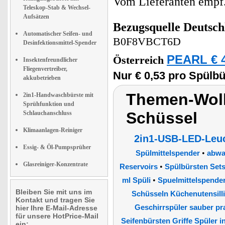
Vom Lieferanten emp
Teleskop-Stab & Wechsel-
Aufsätzen
Bezugsquelle
Deutsch
Automatischer Seifen- und
B0F8VBCT6D
Desinfektionsmittel-Spender
PEARL € 4
Österreich
Insektenfreundlicher
Fliegenvertreiber,
Nur € 0,53 pro Spülbü
akkubetrieben
Themen-Wolk
2in1-Handwaschbürste mit
Sprühfunktion und
Schüssel
Schlauchanschluss
Klimaanlagen-Reiniger
2in1-USB-LED-Leuc
Essig- & Öl-Pumpsprüher
•
Spülmittelspender
abwa
Glasreiniger-Konzentrate
•
Reservoirs
Spülbürsten Set
•
ml Spüli
Spuelmittelspende
Bleiben Sie mit uns im
Schüsseln Küchenutensilli
Kontakt und tragen Sie
Geschirrspüler sauber pr
hier Ihre E-Mail-Adresse
für unsere HotPrice-Mail
Seifenbürsten Griffe Spüler in
ein: