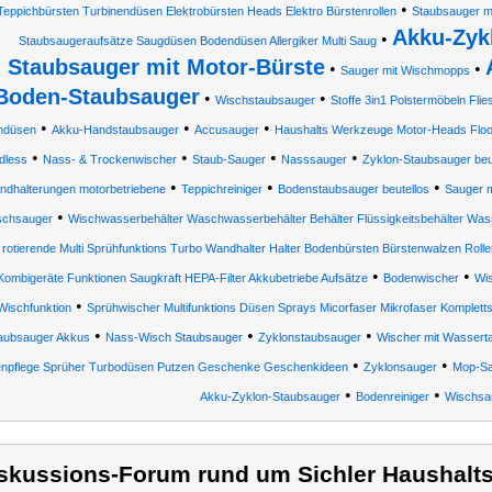
•
Teppichbürsten Turbinendüsen Elektrobürsten Heads Elektro Bürstenrollen
Staubsauger mi
Akku-Zyk
•
Staubsaugeraufsätze Saugdüsen Bodendüsen Allergiker Multi Saug
Staubsauger mit Motor-Bürste
•
•
Sauger mit Wischmopps
Boden-Staubsauger
•
•
Wischstaubsauger
Stoffe 3in1 Polstermöbeln Flie
•
•
•
ndüsen
Akku-Handstaubsauger
Accusauger
Haushalts Werkzeuge Motor-Heads Floo
•
•
•
•
dless
Nass- & Trockenwischer
Staub-Sauger
Nasssauger
Zyklon-Staubsauger beu
•
•
•
ndhalterungen motorbetriebene
Teppichreiniger
Bodenstaubsauger beutellos
Sauger 
•
schsauger
Wischwasserbehälter Waschwasserbehälter Behälter Flüssigkeitsbehälter Was
rotierende Multi Sprühfunktions Turbo Wandhalter Halter Bodenbürsten Bürstenwalzen Rolle
•
•
Kombigeräte Funktionen Saugkraft HEPA-Filter Akkubetriebe Aufsätze
Bodenwischer
Wi
•
Wischfunktion
Sprühwischer Multifunktions Düsen Sprays Micorfaser Mikrofaser Komplet
•
•
•
aubsauger Akkus
Nass-Wisch Staubsauger
Zyklonstaubsauger
Wischer mit Wassert
•
•
npflege Sprüher Turbodüsen Putzen Geschenke Geschenkideen
Zyklonsauger
Mop-Sa
•
•
Akku-Zyklon-Staubsauger
Bodenreiniger
Wischsa
skussions-Forum rund um Sichler Haushalts