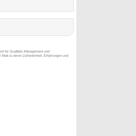
ment für Qualitäts-Management und
-Mail zu deren Zufriedenheit, Erfahrungen und