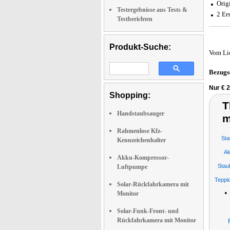
Orig
Testergebnisse aus Tests &
2 Ers
Testberichten
Produkt-Suche:
Vom Li
Bezugs
Nur € 2
Shopping:
T
Handstaubsauger
m
Rahmenlose Kfz-
Sta
Kennzeichenhalter
Ak
Akku-Kompressor-
Stau
Luftpumpe
Teppi
Solar-Rückfahrkamera mit
•
Monitor
Solar-Funk-Front- und
Rückfahrkamera mit Monitor