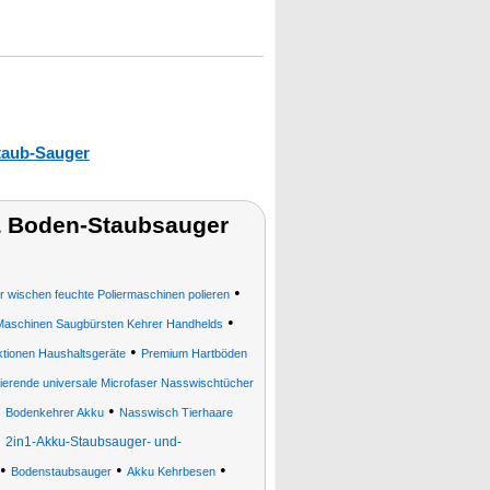
taub-Sauger
& Boden-Staubsauger
•
wischen feuchte Poliermaschinen polieren
•
 Maschinen Saugbürsten Kehrer Handhelds
•
tionen Haushaltsgeräte
Premium Hartböden
tierende universale Microfaser Nasswischtücher
•
•
Bodenkehrer Akku
Nasswisch Tierhaare
•
2in1-Akku-Staubsauger- und-
•
•
•
Bodenstaubsauger
Akku Kehrbesen