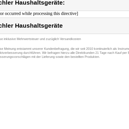
chler Haushaltsgeräte:
ror occurred while processing this directive]
chler Haushaltsgeräte
ise inklusive Mehrwertsteuer und zuzüglich Versandkosten
ese Meinung entstammt unserer Kundenbefragung, die wir seit 2010 kontinuierlich als Instru
ktverbesserung durchführen. Wir befragen hierzu alle Direktkunden 21 Tage nach Kauf per E
sserungsvorschlägen mit der Lieferung sowie den bestellten Produkten.