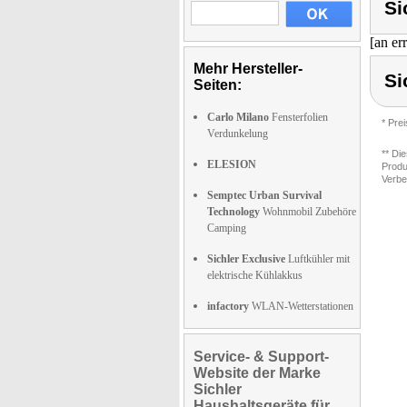
Si
[an er
Mehr Hersteller-
Si
Seiten:
Carlo Milano
Fensterfolien
* Pre
Verdunkelung
** Di
ELESION
Produ
Verbe
Semptec Urban Survival
Technology
Wohnmobil Zubehöre
Camping
Sichler Exclusive
Luftkühler mit
elektrische Kühlakkus
infactory
WLAN-Wetterstationen
Service- & Support-
Website der Marke
Sichler
Haushaltsgeräte für