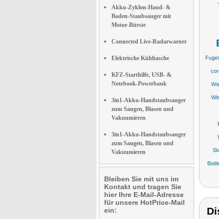
Akku-Zyklon-Hand- &
Boden-Staubsauger mit
Motor-Bürste
Connected Live-Radarwarner
Elektrische Kühltasche
Fuge
cor
KFZ-Starthilfe, USB- &
Notebook-Powerbank
Wa
Wi
3in1-Akku-Handstaubsauger
zum Saugen, Blasen und
Vakuumieren
3in1-Akku-Handstaubsauger
zum Saugen, Blasen und
St
Vakuumieren
Bode
Bleiben Sie mit uns im
Kontakt und tragen Sie
hier Ihre E-Mail-Adresse
für unsere HotPrice-Mail
Di
ein: