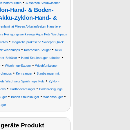
•
t Motorbürsten
Aufsätzen Staubwischer
lon-Hand- & Boden-
Akku-Zyklon-Hand- &
senlaminat Fliesen Akkulaufzeiten Haustiere
rs Reinigungswerkzeuge Aqua Pets Wischpads
•
tellos
magische praktische Sweeper Quick
•
•
mit Wischmops
Kehrbesen-Sauger
Akku-
•
•
ser-Behälter
Hand-Staubsauger kabellos
•
•
r
Wischmop-Sauger
Wischfunktionen
•
•
schmops
Kehrsauger
Staubsauger mit
•
tsets Wischsets Sprühmops Putz
Zyklon-
•
•
anks
Hartbodenreiniger
Bodenreinigungs
•
•
•
uger
Boden-Staubsauger
Waschsauger
uger
geräte Produkt