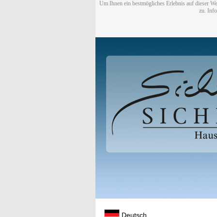
Um Ihnen ein bestmögliches Erlebnis auf dieser We
zu. Inf
Deutsch