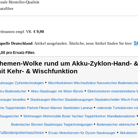
inale Hersteller-Qualität
atzfilter
eferanten empf. VK:
€ 9,90
S
quelle
Deutschland
: Artikel ausgelaufen. Ähnliche, neue Artikel finden Sie hier:
,00 pro Ersatz-Filter.
hemen-Wolke rund um Akku-Zyklon-Hand- 
it Kehr- & Wischfunktion
•
ubsauger Zyklontechnologien
Wischfunktionen Wischaufsätze Nasswischen Bodenwischer 
•
•
ku-Bodenwischer
Akku-Staubsager mir Motor-Bürste
Elektromotoren motorbetriebene
•
bsauger beutellos
Staubsaugen Wischen Staubabsaugungen Staubabscheider Wisch-Funk
•
che Teppichböden Parkett Fliesen Marmor Steinböden Laminat
rotierende Turbobürsten ro
•
Saugwischer
Wohnwagen Wohnmobile Boote Yachten Teppichkehrer Wandladestationen
•
Bodentücher Bürsten Staubmopps Teppichreinigungen
Bodenwischer elektrische
•
•
Fußbodenpoliermaschinen
Ersatz-Motorbürsten für Dyson-Staubsauger
Akkubesen