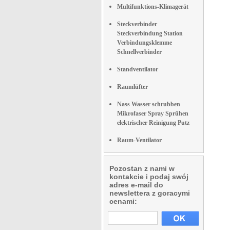
Multifunktions-Klimagerät
Steckverbinder
Steckverbindung Station
Verbindungsklemme
Schnellverbinder
Standventilator
Raumlüfter
Nass Wasser schrubben
Mikrofaser Spray Sprühen
elektrischer Reinigung Putz
Raum-Ventilator
Pozostan z nami w
kontakcie i podaj swój
adres e-mail do
newslettera z goracymi
cenami: