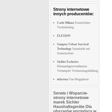
Strony internetowe
innych producentów:
Carlo Milano
Fensterfolien
Verdunkelung
ELESION
Semptec Urban Survival
Technology
Strandzelte mit
Sonnenschutz
Sichler Exclusive
Klimaanlagenventilatoren
Verdampfer Verdunstungskühlung
infactory
Fan-Megaphone
Serwis i Wsparcie-
strony internetowe
marek Sichler
Haushaltsgeräte Dla
obszarów sprzedazy w