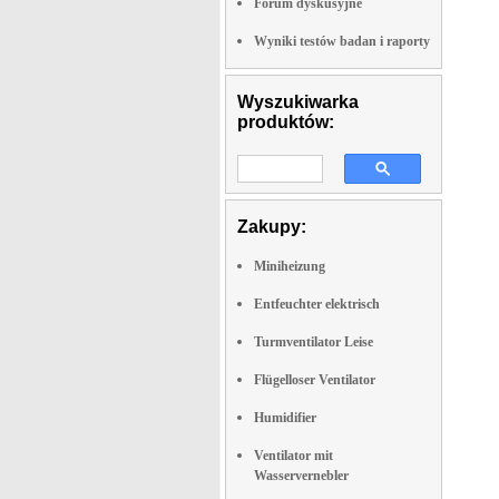
Forum dyskusyjne
Wyniki testów badan i raporty
Wyszukiwarka
produktów:
Zakupy:
Miniheizung
Entfeuchter elektrisch
Turmventilator Leise
Flügelloser Ventilator
Humidifier
Ventilator mit
Wasservernebler