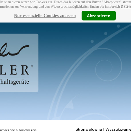
bsite zu bieten setzen wir Cookies ein. Durch das Klicken auf den Button "Akzeptieren" stim
ormationen zur Verwendung und den Widerspruchsmöglichkeiten finden Sie im Bereich
Daten
Nur essenzielle Cookies zulassen
Akzeptieren
Strona glówna
| Wyszukiwanie
tłumaczone automatycznie.)