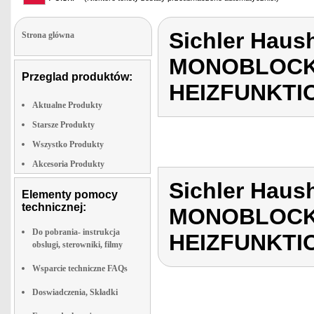
Sichler Haus
Strona glówna
MONOBLOCK
Przeglad produktów:
HEIZFUNKTI
Aktualne Produkty
Starsze Produkty
Wszystko Produkty
Akcesoria Produkty
Sichler Haus
Elementy pomocy
technicznej:
MONOBLOCK
Do pobrania- instrukcja
HEIZFUNKTI
obslugi, sterowniki, filmy
Wsparcie techniczne FAQs
Doswiadczenia, Składki