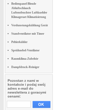
Bedienpanel Blende
Abluftschlauch
Luftentfeuchter Luftkuehler
Klimageraet Klimatisierung
Verdunstungskühlung Gerät
Standventilator mit Timer
Peltierkühler
Sprühnebel-Ventilator
Raumklima-Zubehör
Dampfdruck-Reiniger
Pozostan z nami w
kontakcie i podaj swój
adres e-mail do
newslettera z goracymi
cenami: