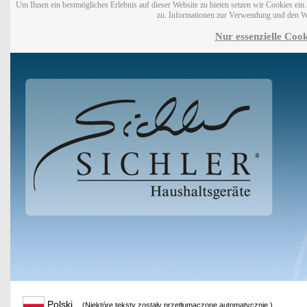
Um Ihnen ein bestmögliches Erlebnis auf dieser Website zu bieten setzen wir Cookies ei
zu. Informationen zur Verwendung und den W
Nur essenzielle Cook
Polski
(Niektóre teksty zostały przetłumaczone automatycznie.)