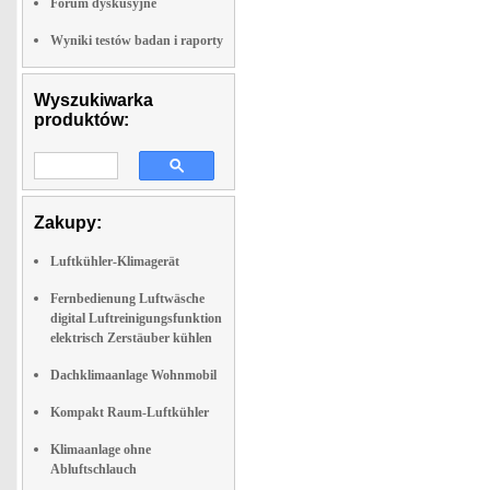
Forum dyskusyjne
Wyniki testów badan i raporty
Wyszukiwarka
produktów:
Zakupy:
Luftkühler-Klimagerät
Fernbedienung Luftwäsche
digital Luftreinigungsfunktion
elektrisch Zerstäuber kühlen
Dachklimaanlage Wohnmobil
Kompakt Raum-Luftkühler
Klimaanlage ohne
Abluftschlauch