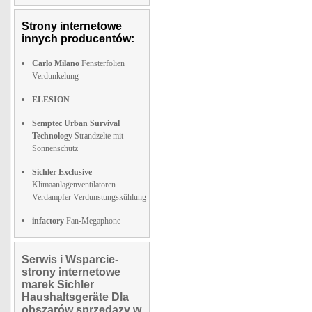
Strony internetowe
innych producentów:
Carlo Milano
Fensterfolien
Verdunkelung
ELESION
Semptec Urban Survival
Technology
Strandzelte mit
Sonnenschutz
Sichler Exclusive
Klimaanlagenventilatoren
Verdampfer Verdunstungskühlung
infactory
Fan-Megaphone
Serwis i Wsparcie-
strony internetowe
marek Sichler
Haushaltsgeräte Dla
obszarów sprzedazy w