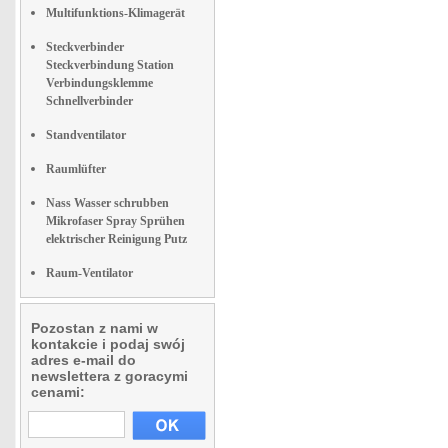
Multifunktions-Klimagerät
Steckverbinder
Steckverbindung Station
Verbindungsklemme
Schnellverbinder
Standventilator
Raumlüfter
Nass Wasser schrubben
Mikrofaser Spray Sprühen
elektrischer Reinigung Putz
Raum-Ventilator
Pozostan z nami w
kontakcie i podaj swój
adres e-mail do
newslettera z goracymi
cenami: