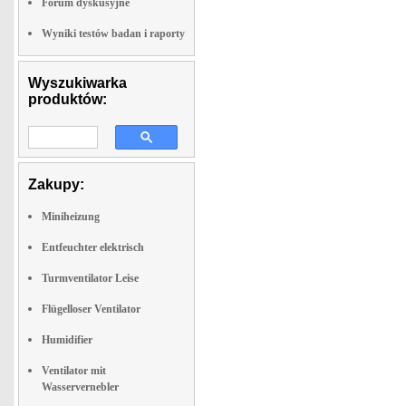
Forum dyskusyjne
Wyniki testów badan i raporty
Wyszukiwarka
produktów:
Zakupy:
Miniheizung
Entfeuchter elektrisch
Turmventilator Leise
Flügelloser Ventilator
Humidifier
Ventilator mit
Wasservernebler