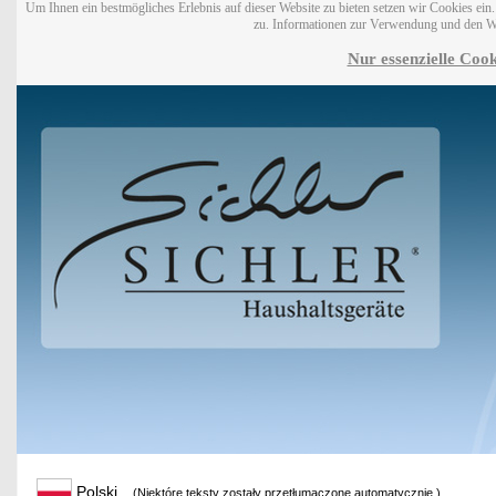
Um Ihnen ein bestmögliches Erlebnis auf dieser Website zu bieten setzen wir Cookies ei
zu. Informationen zur Verwendung und den W
Nur essenzielle Cook
Polski
(Niektóre teksty zostały przetłumaczone automatycznie.)