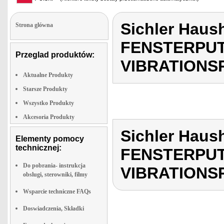
Sichler Haus
Strona glówna
FENSTERPUT
Przeglad produktów:
VIBRATIONS
Aktualne Produkty
Starsze Produkty
Wszystko Produkty
Akcesoria Produkty
Sichler Haus
Elementy pomocy
technicznej:
FENSTERPUT
Do pobrania- instrukcja
VIBRATIONS
obslugi, sterowniki, filmy
Wsparcie techniczne FAQs
Doswiadczenia, Składki