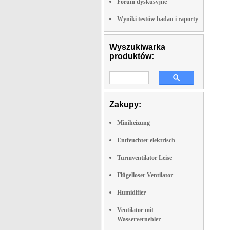
Forum dyskusyjne
Wyniki testów badan i raporty
Wyszukiwarka
produktów:
Zakupy:
Miniheizung
Entfeuchter elektrisch
Turmventilator Leise
Flügelloser Ventilator
Humidifier
Ventilator mit
Wasservernebler