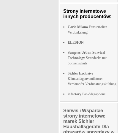
Strony internetowe
innych producentów:
Carlo Milano
Fensterfolien
Verdunkelung
ELESION
Semptec Urban Survival
Technology
Strandzelte mit
Sonnenschutz
Sichler Exclusive
Klimaanlagenventilatoren
Verdampfer Verdunstungskühlung
infactory
Fan-Megaphone
Serwis i Wsparcie-
strony internetowe
marek Sichler
Haushaltsgeräte Dla
obszarów sprzedazy w