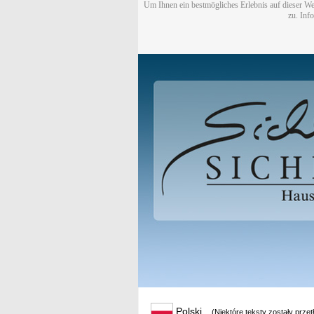
Um Ihnen ein bestmögliches Erlebnis auf dieser We
zu. Inf
Polski
(Niektóre teksty zostały prze