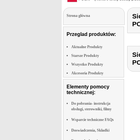
Si
Strona glówna
P
Przeglad produktów:
Aktualne Produkty
Si
Starsze Produkty
P
Wszystko Produkty
Akcesoria Produkty
Elementy pomocy
technicznej:
Do pobrania- instrukcja
obslugi, sterowniki, filmy
Wsparcie techniczne FAQs
Doswiadczenia, Składki