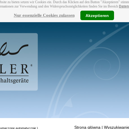
bsite zu bieten setzen wir Cookies ein. Durch das Klicken auf den Button "Akzeptieren" stim
ormationen zur Verwendung und den Widerspruchsmöglichkeiten finden Sie im Bereich
Daten
Nur essenzielle Cookies zulassen
Akzeptieren
Strona glówna
| Wyszukiwanie
tłumaczone automatycznie.)