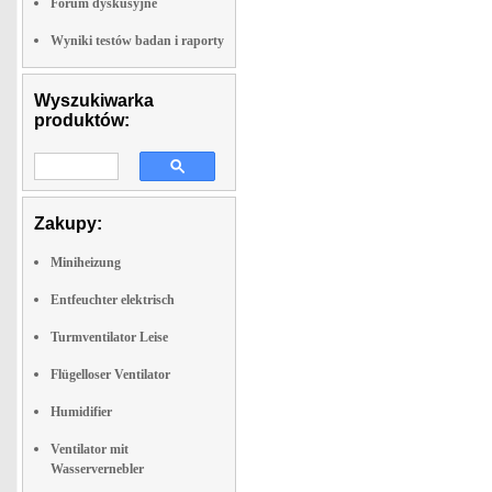
Forum dyskusyjne
Wyniki testów badan i raporty
Wyszukiwarka
produktów:
Zakupy:
Miniheizung
Entfeuchter elektrisch
Turmventilator Leise
Flügelloser Ventilator
Humidifier
Ventilator mit
Wasservernebler