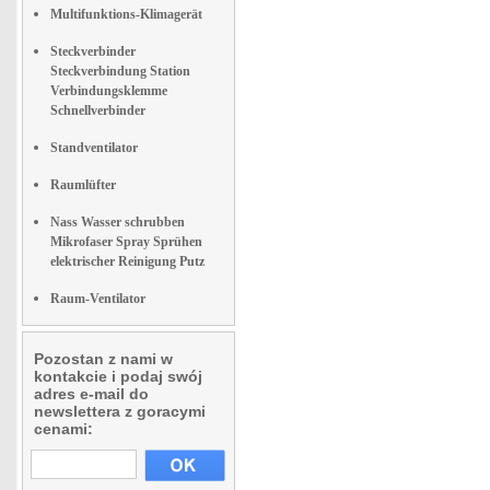
Multifunktions-Klimagerät
Steckverbinder
Steckverbindung Station
Verbindungsklemme
Schnellverbinder
Standventilator
Raumlüfter
Nass Wasser schrubben
Mikrofaser Spray Sprühen
elektrischer Reinigung Putz
Raum-Ventilator
Pozostan z nami w
kontakcie i podaj swój
adres e-mail do
newslettera z goracymi
cenami: