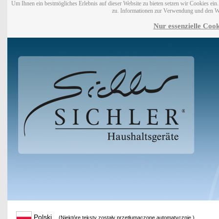
Um Ihnen ein bestmögliches Erlebnis auf dieser Website zu bieten setzen wir Cookies ei
zu. Informationen zur Verwendung und den W
Nur essenzielle Cook
Polski
(Niektóre teksty zostały przetłumaczone automatycznie.)