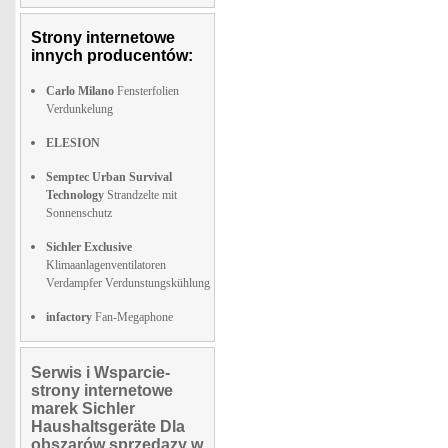
Strony internetowe
innych producentów:
Carlo Milano
Fensterfolien
Verdunkelung
ELESION
Semptec Urban Survival
Technology
Strandzelte mit
Sonnenschutz
Sichler Exclusive
Klimaanlagenventilatoren
Verdampfer Verdunstungskühlung
infactory
Fan-Megaphone
Serwis i Wsparcie-
strony internetowe
marek Sichler
Haushaltsgeräte Dla
obszarów sprzedazy w