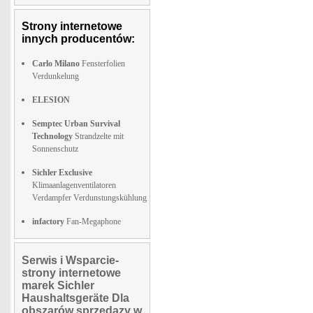
Strony internetowe
innych producentów:
Carlo Milano
Fensterfolien
Verdunkelung
ELESION
Semptec Urban Survival
Technology
Strandzelte mit
Sonnenschutz
Sichler Exclusive
Klimaanlagenventilatoren
Verdampfer Verdunstungskühlung
infactory
Fan-Megaphone
Serwis i Wsparcie-
strony internetowe
marek Sichler
Haushaltsgeräte Dla
obszarów sprzedazy w