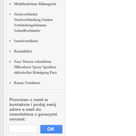
Multifunktions-Klimagerät
Steckverbinder
Steckverbindung Station
Verbindungsklemme
Schnellverbinder
Standventilator
Raumlüfter
Nass Wasser schrubben
Mikrofaser Spray Sprühen
elektrischer Reinigung Putz
Raum-Ventilator
Pozostan z nami w
kontakcie i podaj swój
adres e-mail do
newslettera z goracymi
cenami: