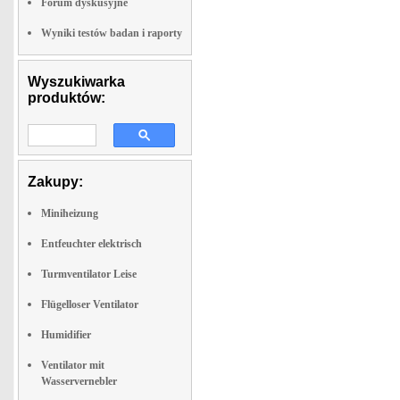
Forum dyskusyjne
Wyniki testów badan i raporty
Wyszukiwarka
produktów:
Zakupy:
Miniheizung
Entfeuchter elektrisch
Turmventilator Leise
Flügelloser Ventilator
Humidifier
Ventilator mit
Wasservernebler