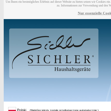
Um Ihnen ein bestmögliches Erlebnis auf dieser Website zu bieten setzen wir Cookies ei
zu. Informationen zur Verwendung und den W
Nur essenzielle Cook
Polski
(Niektóre teksty zostały przetłumaczone automatycznie.)