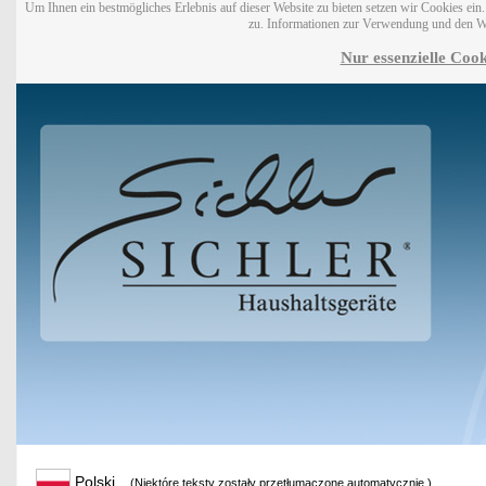
Um Ihnen ein bestmögliches Erlebnis auf dieser Website zu bieten setzen wir Cookies ei
zu. Informationen zur Verwendung und den W
Nur essenzielle Cook
Polski
(Niektóre teksty zostały przetłumaczone automatycznie.)