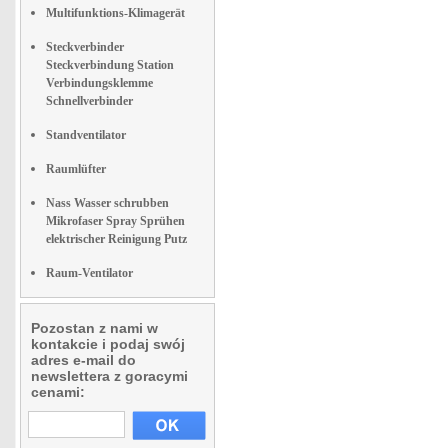
Multifunktions-Klimagerät
Steckverbinder
Steckverbindung Station
Verbindungsklemme
Schnellverbinder
Standventilator
Raumlüfter
Nass Wasser schrubben
Mikrofaser Spray Sprühen
elektrischer Reinigung Putz
Raum-Ventilator
Pozostan z nami w
kontakcie i podaj swój
adres e-mail do
newslettera z goracymi
cenami: