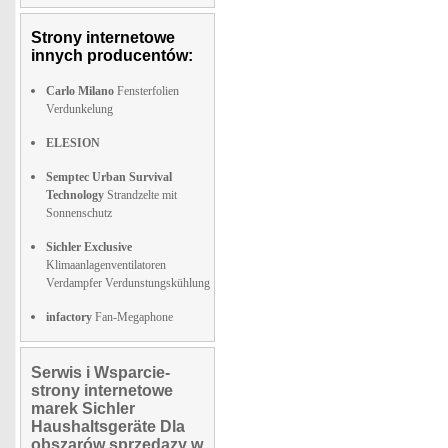
Strony internetowe
innych producentów:
Carlo Milano
Fensterfolien
Verdunkelung
ELESION
Semptec Urban Survival
Technology
Strandzelte mit
Sonnenschutz
Sichler Exclusive
Klimaanlagenventilatoren
Verdampfer Verdunstungskühlung
infactory
Fan-Megaphone
Serwis i Wsparcie-
strony internetowe
marek Sichler
Haushaltsgeräte Dla
obszarów sprzedazy w