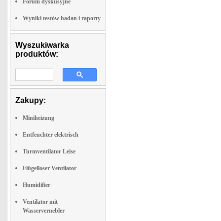
Forum dyskusyjne
Wyniki testów badan i raporty
Wyszukiwarka
produktów:
Zakupy:
Miniheizung
Entfeuchter elektrisch
Turmventilator Leise
Flügelloser Ventilator
Humidifier
Ventilator mit
Wasservernebler