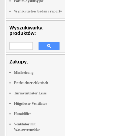
Forum dyskusyjne
Wyniki testów badan i raporty
Wyszukiwarka
produktów:
Zakupy:
Miniheizung
Entfeuchter elektrisch
Turmventilator Leise
Flügelloser Ventilator
Humidifier
Ventilator mit
Wasservernebler