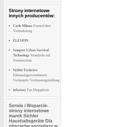
Strony internetowe
innych producentów:
Carlo Milano
Fensterfolien
Verdunkelung
ELESION
Semptec Urban Survival
Technology
Strandzelte mit
Sonnenschutz
Sichler Exclusive
Klimaanlagenventilatoren
Verdampfer Verdunstungskühlung
infactory
Fan-Megaphone
Serwis i Wsparcie-
strony internetowe
marek Sichler
Haushaltsgeräte Dla
obszarów sprzedazy w