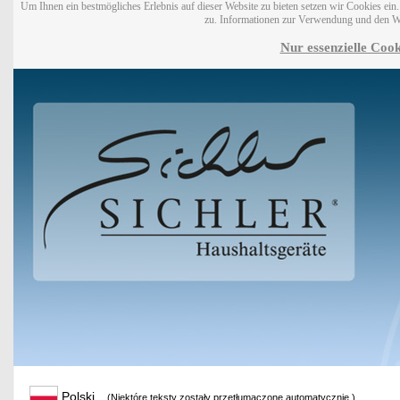
Um Ihnen ein bestmögliches Erlebnis auf dieser Website zu bieten setzen wir Cookies ei
zu. Informationen zur Verwendung und den W
Nur essenzielle Cook
Polski
(Niektóre teksty zostały przetłumaczone automatycznie.)