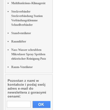
Multifunktions-Klimagerät
Steckverbinder
Steckverbindung Station
Verbindungsklemme
Schnellverbinder
Standventilator
Raumlüfter
Nass Wasser schrubben
Mikrofaser Spray Sprühen
elektrischer Reinigung Putz
Raum-Ventilator
Pozostan z nami w
kontakcie i podaj swój
adres e-mail do
newslettera z goracymi
cenami: