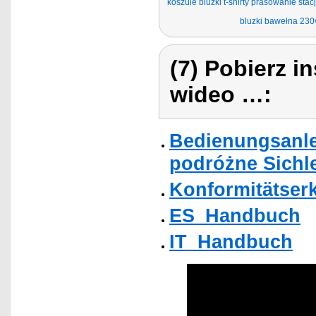
koszule bluzki t-shirty prasowanie sta
bluzki bawełna 230
(7) Pobierz i
wideo …:
Bedienungsanle
podróżne Sichle
Konformitätser
ES_Handbuch
IT_Handbuch