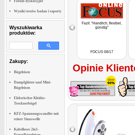
Forum dyskusyjne
Wyniki testów badan i raporty
Fazit: "Handlich, flexibel,
Wyszukiwarka
günstig"
produktów:
FOCUS 08/17
Zakupy:
Opinie Klient
Bügeleisen
Dampfglätter und Mini-
Bügeleisen
Elektrischer Kleider-
Trocknerbügel
KFZ-Spannungswandler mit
reiner Sinuswelle
Kabelloses 2in1-
Dampfbügeleisen