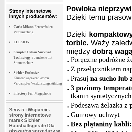
Powłoka nieprzywi
Strony internetowe
Dzięki temu praso
innych producentów:
Carlo Milano
Fensterfolien
Verdunkelung
Dzięki
kompaktow
torbie.
Waży zaledwi
ELESION
między
dobrą wagą
Semptec Urban Survival
Technology
Strandzelte mit
Poręczne podróżne ż
Sonnenschutz
Z przełącznikiem na
Sichler Exclusive
Prasuj
na sucho lub 
Klimaanlagenventilatoren
Verdampfer Verdunstungskühlung
3 poziomy temperat
infactory
Fan-Megaphone
tkanin syntetycznych
Podeszwa żelazka z
Serwis i Wsparcie-
Gumowy uchwyt
strony internetowe
marek Sichler
Bez plątaniny kabli:
Haushaltsgeräte Dla
obszarów sprzedazy w