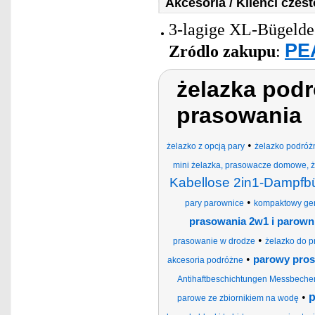
Akcesoria / Klienci czes
3-lagige XL-Bügelde
PEA
Zródlo zakupu
:
żelazka podr
prasowania
•
żelazko z opcją pary
żelazko podróż
mini żelazka, prasowacze domowe, ż
Kabellose 2in1-Dampfb
•
pary parownice
kompaktowy gen
prasowania 2w1 i parown
•
prasowanie w drodze
żelazko do 
•
parowy prost
akcesoria podróżne
Antihaftbeschichtungen Messbecher V
•
p
parowe ze zbiornikiem na wodę