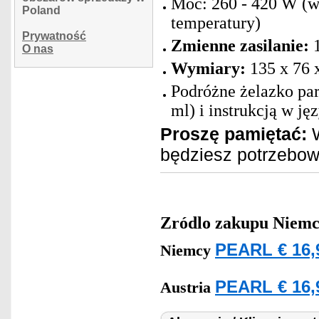
Moc: 260 - 420 W (w 
Poland
temperatury)
Prywatność
Zmienne zasilanie:
1
O nas
Wymiary:
135 x 76 
Podróżne żelazko pa
ml) i instrukcją w j
Proszę pamiętać:
W
będziesz potrzebo
Zródlo zakupu
Niemc
PEARL € 16,
Niemcy
PEARL € 16,
Austria