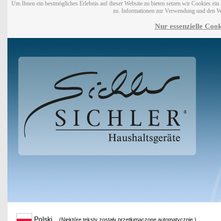
Um Ihnen ein bestmögliches Erlebnis auf dieser Website zu bieten setzen wir Cookies ei
zu. Informationen zur Verwendung und den W
Nur essenzielle Cook
Polski
(Niektóre teksty zostały przetłumaczone automatycznie.)