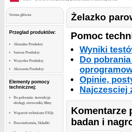
Żelazko paro
Strona glówna
Przeglad produktów:
Pomoc techni
Aktualne Produkty
Wyniki testó
Starsze Produkty
Do pobrania 
Wszystko Produkty
oprogramowa
Akcesoria Produkty
Opinie, post
Elementy pomocy
technicznej:
Najczesciej
Do pobrania- instrukcja
obslugi, sterowniki, filmy
Komentarze p
Wsparcie techniczne FAQs
badan i nagr
Doswiadczenia, Składki