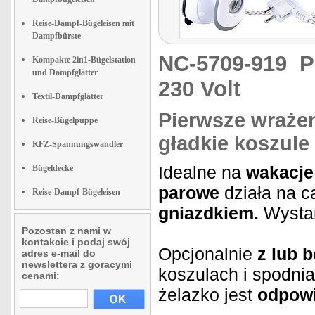
Reise-Dampf-Bügeleisen mit
Dampfbürste
NC-5709-919
P
Kompakte 2in1-Bügelstation
und Dampfglätter
230 Volt
Textil-Dampfglätter
Pierwsze wraże
Reise-Bügelpuppe
gładkie koszule
KFZ-Spannungswandler
Idealne na
wakacje
Bügeldecke
parowe
działa na c
Reise-Dampf-Bügeleisen
gniazdkiem.
Wysta
Pozostan z nami w
kontakcie i podaj swój
Opcjonalnie
z lub 
adres e-mail do
newslettera z goracymi
koszulach i spodni
cenami:
żelazko jest
odpowi